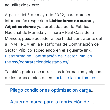
adjudikazioak ere:
A partir del 3 de mayo de 2022, para obtener
Erakutsi/Ezkutatu
información respecto a
Licitaciones en curso
y
Erakutsi/Ezkutatu
Adjudicaciones
ya aprobadas por la Fábrica
Nacional de Moneda y Timbre - Real Casa de la
Erakutsi/Ezkutatu
Moneda, puede acceder al perfil del contratante del
a FNMT-RCM en la Plataforma de Contratación del
Sector Público accediendo en el siguiente link:
Plataforma de Contratación del Sector Público
(https://contrataciondelestado.es/)
También podrá encontrar más información y algunos
de los procedimientos en
portallicitacion.fnmt.es
Pliego condiciones optimización cargas compras firmado
Erakutsi/Ezkutatu
Acuerdo marco para la fabricación de piezas