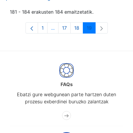
181 - 184 erakusten 184 emaitzetatik.
1
...
17
18
19
Orrialdea
Intermediate Pages Use TAB to navi
Orrialdea
Orrialdea
Orrialdea
FAQs
Ebatzi gure webgunean parte hartzen duten
prozesu exberdinei buruzko zalantzak