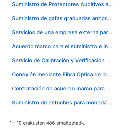
Suministro de Protectores Auditivos a medida para las personas trabajadoras de los Centros de Trabajo de Madrid y Burgos
Suministro de gafas graduadas antiproyecciones para los trabajadores de la FNMT-RCM en los centros de trabajo de Madrid y Burgos
Servicios de una empresa externa para el asesoramiento y resolución de los recursos de alzada que se presentan relacionados con procesos de selección para la FNMT-RCM
Acuerdo marco para el suministro e instalación de persianas, estores y otros complementos
Servicio de Calibración y Verificación Externa de los Equipos de Medición del Servicio de Prevención de la FNMT-RCM
Conexión mediante Fibra Óptica de los Centros de Proceso de Datos (CPDs) de las sedes de la FNMT-RCM de Burgos y Madrid
Contratación de acuerdo marco para el Suministro de Material de Electricidad para la Fábrica Nacional de Moneda y Timbre-Real Casa de la Moneda en su centro de trabajo de Burgos
Suministro de estuches para moneda de 30 €
1 - 10 erakusten 486 emaitzetatik.