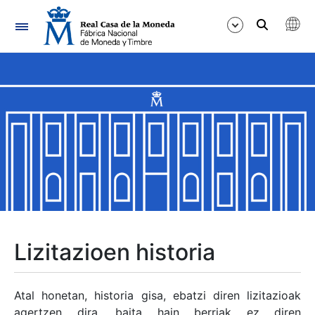
Nabigazioa
Erakutsi/Ezkutatu
Erakutsi/Ezkutatu
Erakutsi/Ezkutatu
Erakutsi/Ezkutatu
Erakutsi/Ezkutatu
Lizitazioen historia
Erakutsi/Ezkutatu
Atal honetan, historia gisa, ebatzi diren lizitazioak
agertzen dira, baita hain berriak ez diren