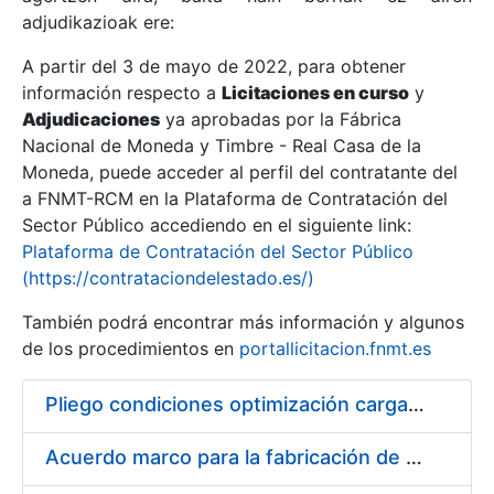
adjudikazioak ere:
A partir del 3 de mayo de 2022, para obtener
Erakutsi/Ezkutatu
información respecto a
Licitaciones en curso
y
Erakutsi/Ezkutatu
Adjudicaciones
ya aprobadas por la Fábrica
Nacional de Moneda y Timbre - Real Casa de la
Erakutsi/Ezkutatu
Moneda, puede acceder al perfil del contratante del
a FNMT-RCM en la Plataforma de Contratación del
Sector Público accediendo en el siguiente link:
Plataforma de Contratación del Sector Público
(https://contrataciondelestado.es/)
También podrá encontrar más información y algunos
de los procedimientos en
portallicitacion.fnmt.es
Pliego condiciones optimización cargas compras firmado
Erakutsi/Ezkutatu
Acuerdo marco para la fabricación de piezas