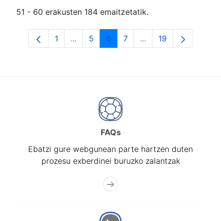
51 - 60 erakusten 184 emaitzetatik.
1
...
5
6
7
...
19
Orrialdea
Intermediate Pages Use TAB to navigat
Orrialdea
Orrialdea
Orrialdea
Intermediate Pages U
Orrialdea
FAQs
Ebatzi gure webgunean parte hartzen duten
prozesu exberdinei buruzko zalantzak