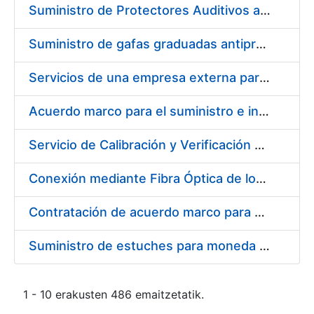
Suministro de Protectores Auditivos a medida para las personas trabajadoras de los Centros de Trabajo de Madrid y Burgos
Suministro de gafas graduadas antiproyecciones para los trabajadores de la FNMT-RCM en los centros de trabajo de Madrid y Burgos
Servicios de una empresa externa para el asesoramiento y resolución de los recursos de alzada que se presentan relacionados con procesos de selección para la FNMT-RCM
Acuerdo marco para el suministro e instalación de persianas, estores y otros complementos
Servicio de Calibración y Verificación Externa de los Equipos de Medición del Servicio de Prevención de la FNMT-RCM
Conexión mediante Fibra Óptica de los Centros de Proceso de Datos (CPDs) de las sedes de la FNMT-RCM de Burgos y Madrid
Contratación de acuerdo marco para el Suministro de Material de Electricidad para la Fábrica Nacional de Moneda y Timbre-Real Casa de la Moneda en su centro de trabajo de Burgos
Suministro de estuches para moneda de 30 €
1 - 10 erakusten 486 emaitzetatik.