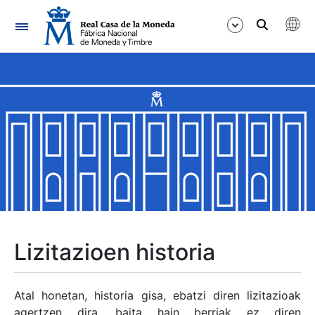
Nabigazioa
Erakutsi/Ezkutatu
Erakutsi/Ezkutatu
Erakutsi/Ezkutatu
Erakutsi/Ezkutatu
Erakutsi/Ezkutatu
Lizitazioen historia
Erakutsi/Ezkutatu
Atal honetan, historia gisa, ebatzi diren lizitazioak
agertzen dira, baita hain berriak ez diren