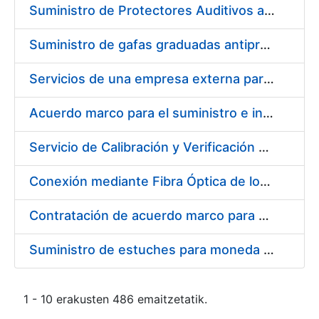
Suministro de Protectores Auditivos a medida para las personas trabajadoras de los Centros de Trabajo de Madrid y Burgos
Suministro de gafas graduadas antiproyecciones para los trabajadores de la FNMT-RCM en los centros de trabajo de Madrid y Burgos
Servicios de una empresa externa para el asesoramiento y resolución de los recursos de alzada que se presentan relacionados con procesos de selección para la FNMT-RCM
Acuerdo marco para el suministro e instalación de persianas, estores y otros complementos
Servicio de Calibración y Verificación Externa de los Equipos de Medición del Servicio de Prevención de la FNMT-RCM
Conexión mediante Fibra Óptica de los Centros de Proceso de Datos (CPDs) de las sedes de la FNMT-RCM de Burgos y Madrid
Contratación de acuerdo marco para el Suministro de Material de Electricidad para la Fábrica Nacional de Moneda y Timbre-Real Casa de la Moneda en su centro de trabajo de Burgos
Suministro de estuches para moneda de 30 €
1 - 10 erakusten 486 emaitzetatik.