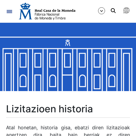
Nabigazioa
Erakutsi/Ezkutatu
Erakutsi/Ezkutatu
Erakutsi/Ezkutatu
Erakutsi/Ezkutatu
Erakutsi/Ezkutatu
Lizitazioen historia
Erakutsi/Ezkutatu
Atal honetan, historia gisa, ebatzi diren lizitazioak
agertzen dira, baita hain berriak ez diren