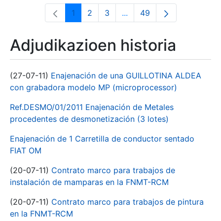
1
2
3
...
49
Orrialdea
Orrialdea
Orrialdea
Intermediate Pages Use T
Orrialdea
Adjudikazioen historia
(27-07-11)
Enajenación de una GUILLOTINA ALDEA
con grabadora modelo MP (microprocessor)
Ref.DESMO/01/2011 Enajenación de Metales
procedentes de desmonetización (3 lotes)
Enajenación de 1 Carretilla de conductor sentado
FIAT OM
(20-07-11)
Contrato marco para trabajos de
instalación de mamparas en la FNMT-RCM
(20-07-11)
Contrato marco para trabajos de pintura
en la FNMT-RCM