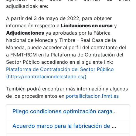
adjudikazioak ere:
A partir del 3 de mayo de 2022, para obtener
Erakutsi/Ezkutatu
información respecto a
Licitaciones en curso
y
Erakutsi/Ezkutatu
Adjudicaciones
ya aprobadas por la Fábrica
Nacional de Moneda y Timbre - Real Casa de la
Erakutsi/Ezkutatu
Moneda, puede acceder al perfil del contratante del
a FNMT-RCM en la Plataforma de Contratación del
Sector Público accediendo en el siguiente link:
Plataforma de Contratación del Sector Público
(https://contrataciondelestado.es/)
También podrá encontrar más información y algunos
de los procedimientos en
portallicitacion.fnmt.es
Pliego condiciones optimización cargas compras firmado
Erakutsi/Ezkutatu
Acuerdo marco para la fabricación de piezas