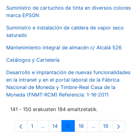
Suministro de cartuchos de tinta en diversos colores
marca EPSON
Suministro e instalación de caldera de vapor seco
saturado
Mantenimiento integral de almacén c/ Alcalá 526
Catálogos y Cartelería
Desarrollo e implantación de nuevas funcionalidades
en la intranet y en el portal laboral de la Fábrica
Nacional de Moneda y Timbre-Real Casa de la
Moneda (FNMT-RCM) Referencia: 1-16-2011
141 - 150 erakusten 184 emaitzetatik.
1
...
14
15
16
...
19
Orrialdea
Intermediate Pages Use TAB to navigate.
Orrialdea
Orrialdea
Orrialdea
Intermediate Pages
Orrialdea