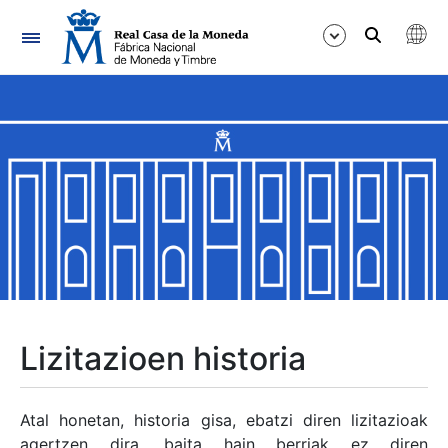
Nabigazioa
Erakutsi/Ezkutatu
Erakutsi/Ezkutatu
Erakutsi/Ezkutatu
Erakutsi/Ezkutatu
Erakutsi/Ezkutatu
Lizitazioen historia
Erakutsi/Ezkutatu
Atal honetan, historia gisa, ebatzi diren lizitazioak
agertzen dira, baita hain berriak ez diren