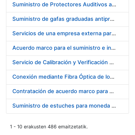
Suministro de Protectores Auditivos a medida para las personas trabajadoras de los Centros de Trabajo de Madrid y Burgos
Suministro de gafas graduadas antiproyecciones para los trabajadores de la FNMT-RCM en los centros de trabajo de Madrid y Burgos
Servicios de una empresa externa para el asesoramiento y resolución de los recursos de alzada que se presentan relacionados con procesos de selección para la FNMT-RCM
Acuerdo marco para el suministro e instalación de persianas, estores y otros complementos
Servicio de Calibración y Verificación Externa de los Equipos de Medición del Servicio de Prevención de la FNMT-RCM
Conexión mediante Fibra Óptica de los Centros de Proceso de Datos (CPDs) de las sedes de la FNMT-RCM de Burgos y Madrid
Contratación de acuerdo marco para el Suministro de Material de Electricidad para la Fábrica Nacional de Moneda y Timbre-Real Casa de la Moneda en su centro de trabajo de Burgos
Suministro de estuches para moneda de 30 €
1 - 10 erakusten 486 emaitzetatik.