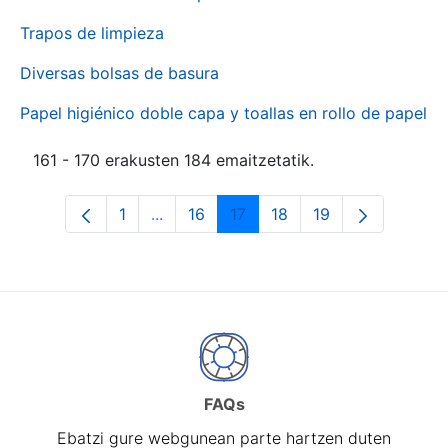
Trapos de limpieza
Diversas bolsas de basura
Papel higiénico doble capa y toallas en rollo de papel
161 - 170 erakusten 184 emaitzetatik.
1
...
16
17
18
19
Orrialdea
Intermediate Pages Use TAB to naviga
Orrialdea
Orrialdea
Orrialdea
Orrialdea
FAQs
Ebatzi gure webgunean parte hartzen duten