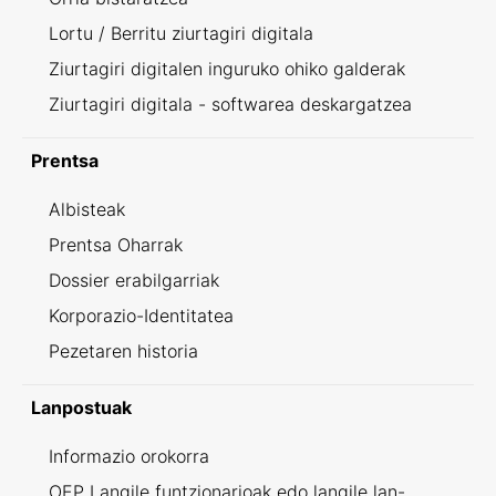
Lortu / Berritu ziurtagiri digitala
Ziurtagiri digitalen inguruko ohiko galderak
Ziurtagiri digitala - softwarea deskargatzea
Prentsa
Albisteak
Prentsa Oharrak
Dossier erabilgarriak
Korporazio-Identitatea
Pezetaren historia
Lanpostuak
Informazio orokorra
OEP Langile funtzionarioak edo langile lan-