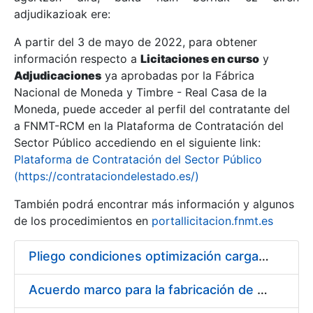
adjudikazioak ere:
A partir del 3 de mayo de 2022, para obtener
Erakutsi/Ezkutatu
información respecto a
Licitaciones en curso
y
Erakutsi/Ezkutatu
Adjudicaciones
ya aprobadas por la Fábrica
Nacional de Moneda y Timbre - Real Casa de la
Erakutsi/Ezkutatu
Moneda, puede acceder al perfil del contratante del
a FNMT-RCM en la Plataforma de Contratación del
Sector Público accediendo en el siguiente link:
Plataforma de Contratación del Sector Público
(https://contrataciondelestado.es/)
También podrá encontrar más información y algunos
de los procedimientos en
portallicitacion.fnmt.es
Pliego condiciones optimización cargas compras firmado
Erakutsi/Ezkutatu
Acuerdo marco para la fabricación de piezas