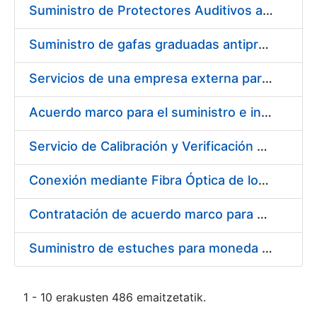
Suministro de Protectores Auditivos a medida para las personas trabajadoras de los Centros de Trabajo de Madrid y Burgos
Suministro de gafas graduadas antiproyecciones para los trabajadores de la FNMT-RCM en los centros de trabajo de Madrid y Burgos
Servicios de una empresa externa para el asesoramiento y resolución de los recursos de alzada que se presentan relacionados con procesos de selección para la FNMT-RCM
Acuerdo marco para el suministro e instalación de persianas, estores y otros complementos
Servicio de Calibración y Verificación Externa de los Equipos de Medición del Servicio de Prevención de la FNMT-RCM
Conexión mediante Fibra Óptica de los Centros de Proceso de Datos (CPDs) de las sedes de la FNMT-RCM de Burgos y Madrid
Contratación de acuerdo marco para el Suministro de Material de Electricidad para la Fábrica Nacional de Moneda y Timbre-Real Casa de la Moneda en su centro de trabajo de Burgos
Suministro de estuches para moneda de 30 €
1 - 10 erakusten 486 emaitzetatik.