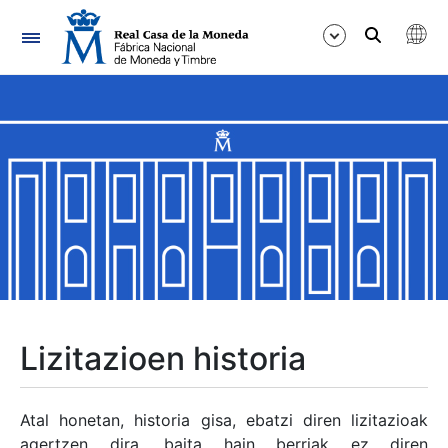
Nabigazioa
Erakutsi/Ezkutatu
Erakutsi/Ezkutatu
Erakutsi/Ezkutatu
Erakutsi/Ezkutatu
Erakutsi/Ezkutatu
Lizitazioen historia
Erakutsi/Ezkutatu
Atal honetan, historia gisa, ebatzi diren lizitazioak
agertzen dira, baita hain berriak ez diren