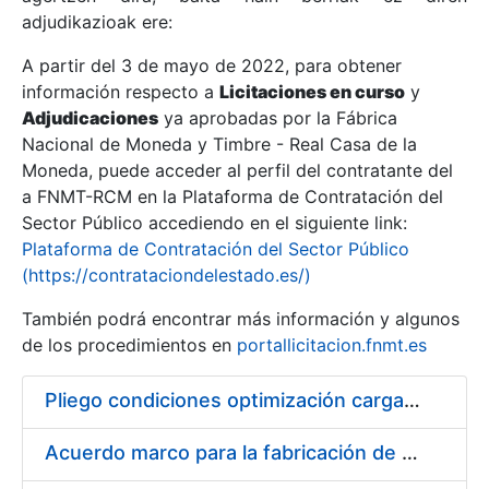
adjudikazioak ere:
A partir del 3 de mayo de 2022, para obtener
Erakutsi/Ezkutatu
información respecto a
Licitaciones en curso
y
Erakutsi/Ezkutatu
Adjudicaciones
ya aprobadas por la Fábrica
Nacional de Moneda y Timbre - Real Casa de la
Erakutsi/Ezkutatu
Moneda, puede acceder al perfil del contratante del
a FNMT-RCM en la Plataforma de Contratación del
Sector Público accediendo en el siguiente link:
Plataforma de Contratación del Sector Público
(https://contrataciondelestado.es/)
También podrá encontrar más información y algunos
de los procedimientos en
portallicitacion.fnmt.es
Pliego condiciones optimización cargas compras firmado
Erakutsi/Ezkutatu
Acuerdo marco para la fabricación de piezas