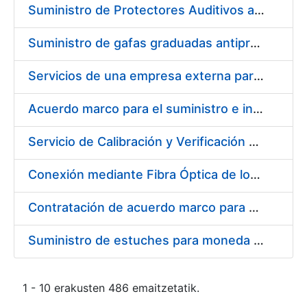
Suministro de Protectores Auditivos a medida para las personas trabajadoras de los Centros de Trabajo de Madrid y Burgos
Suministro de gafas graduadas antiproyecciones para los trabajadores de la FNMT-RCM en los centros de trabajo de Madrid y Burgos
Servicios de una empresa externa para el asesoramiento y resolución de los recursos de alzada que se presentan relacionados con procesos de selección para la FNMT-RCM
Acuerdo marco para el suministro e instalación de persianas, estores y otros complementos
Servicio de Calibración y Verificación Externa de los Equipos de Medición del Servicio de Prevención de la FNMT-RCM
Conexión mediante Fibra Óptica de los Centros de Proceso de Datos (CPDs) de las sedes de la FNMT-RCM de Burgos y Madrid
Contratación de acuerdo marco para el Suministro de Material de Electricidad para la Fábrica Nacional de Moneda y Timbre-Real Casa de la Moneda en su centro de trabajo de Burgos
Suministro de estuches para moneda de 30 €
1 - 10 erakusten 486 emaitzetatik.