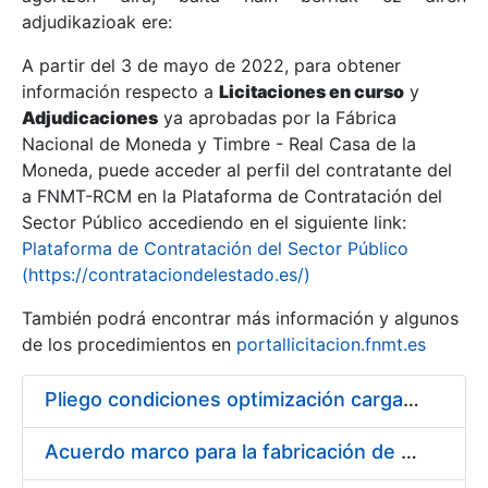
adjudikazioak ere:
A partir del 3 de mayo de 2022, para obtener
Erakutsi/Ezkutatu
información respecto a
Licitaciones en curso
y
Erakutsi/Ezkutatu
Adjudicaciones
ya aprobadas por la Fábrica
Nacional de Moneda y Timbre - Real Casa de la
Erakutsi/Ezkutatu
Moneda, puede acceder al perfil del contratante del
a FNMT-RCM en la Plataforma de Contratación del
Sector Público accediendo en el siguiente link:
Plataforma de Contratación del Sector Público
(https://contrataciondelestado.es/)
También podrá encontrar más información y algunos
de los procedimientos en
portallicitacion.fnmt.es
Pliego condiciones optimización cargas compras firmado
Erakutsi/Ezkutatu
Acuerdo marco para la fabricación de piezas