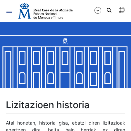
Nabigazioa
Erakutsi/Ezkutatu
Erakutsi/Ezkutatu
Erakutsi/Ezkutatu
Erakutsi/Ezkutatu
Erakutsi/Ezkutatu
Lizitazioen historia
Erakutsi/Ezkutatu
Atal honetan, historia gisa, ebatzi diren lizitazioak
agertzen dira, baita hain berriak ez diren