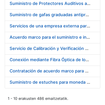
Suministro de Protectores Auditivos a medida para las personas trabajadoras de los Centros de Trabajo de Madrid y Burgos
Suministro de gafas graduadas antiproyecciones para los trabajadores de la FNMT-RCM en los centros de trabajo de Madrid y Burgos
Servicios de una empresa externa para el asesoramiento y resolución de los recursos de alzada que se presentan relacionados con procesos de selección para la FNMT-RCM
Acuerdo marco para el suministro e instalación de persianas, estores y otros complementos
Servicio de Calibración y Verificación Externa de los Equipos de Medición del Servicio de Prevención de la FNMT-RCM
Conexión mediante Fibra Óptica de los Centros de Proceso de Datos (CPDs) de las sedes de la FNMT-RCM de Burgos y Madrid
Contratación de acuerdo marco para el Suministro de Material de Electricidad para la Fábrica Nacional de Moneda y Timbre-Real Casa de la Moneda en su centro de trabajo de Burgos
Suministro de estuches para moneda de 30 €
1 - 10 erakusten 486 emaitzetatik.