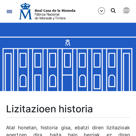
Nabigazioa
Erakutsi/Ezkutatu
Erakutsi/Ezkutatu
Erakutsi/Ezkutatu
Erakutsi/Ezkutatu
Erakutsi/Ezkutatu
Lizitazioen historia
Erakutsi/Ezkutatu
Atal honetan, historia gisa, ebatzi diren lizitazioak
agertzen dira, baita hain berriak ez diren