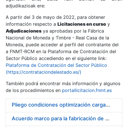
adjudikazioak ere:
A partir del 3 de mayo de 2022, para obtener
Erakutsi/Ezkutatu
información respecto a
Licitaciones en curso
y
Erakutsi/Ezkutatu
Adjudicaciones
ya aprobadas por la Fábrica
Nacional de Moneda y Timbre - Real Casa de la
Erakutsi/Ezkutatu
Moneda, puede acceder al perfil del contratante del
a FNMT-RCM en la Plataforma de Contratación del
Sector Público accediendo en el siguiente link:
Plataforma de Contratación del Sector Público
(https://contrataciondelestado.es/)
También podrá encontrar más información y algunos
de los procedimientos en
portallicitacion.fnmt.es
Pliego condiciones optimización cargas compras firmado
Erakutsi/Ezkutatu
Acuerdo marco para la fabricación de piezas