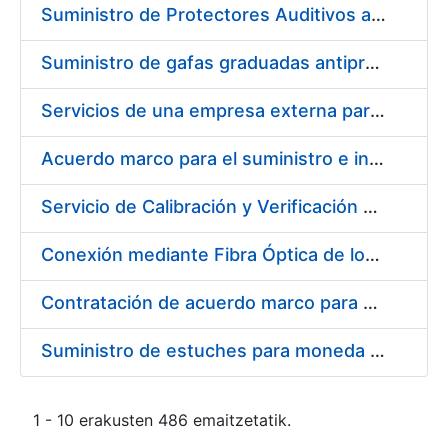
Suministro de Protectores Auditivos a medida para las personas trabajadoras de los Centros de Trabajo de Madrid y Burgos
Suministro de gafas graduadas antiproyecciones para los trabajadores de la FNMT-RCM en los centros de trabajo de Madrid y Burgos
Servicios de una empresa externa para el asesoramiento y resolución de los recursos de alzada que se presentan relacionados con procesos de selección para la FNMT-RCM
Acuerdo marco para el suministro e instalación de persianas, estores y otros complementos
Servicio de Calibración y Verificación Externa de los Equipos de Medición del Servicio de Prevención de la FNMT-RCM
Conexión mediante Fibra Óptica de los Centros de Proceso de Datos (CPDs) de las sedes de la FNMT-RCM de Burgos y Madrid
Contratación de acuerdo marco para el Suministro de Material de Electricidad para la Fábrica Nacional de Moneda y Timbre-Real Casa de la Moneda en su centro de trabajo de Burgos
Suministro de estuches para moneda de 30 €
1 - 10 erakusten 486 emaitzetatik.