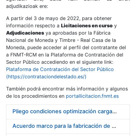
adjudikazioak ere:
A partir del 3 de mayo de 2022, para obtener
Erakutsi/Ezkutatu
información respecto a
Licitaciones en curso
y
Erakutsi/Ezkutatu
Adjudicaciones
ya aprobadas por la Fábrica
Nacional de Moneda y Timbre - Real Casa de la
Erakutsi/Ezkutatu
Moneda, puede acceder al perfil del contratante del
a FNMT-RCM en la Plataforma de Contratación del
Sector Público accediendo en el siguiente link:
Plataforma de Contratación del Sector Público
(https://contrataciondelestado.es/)
También podrá encontrar más información y algunos
de los procedimientos en
portallicitacion.fnmt.es
Pliego condiciones optimización cargas compras firmado
Erakutsi/Ezkutatu
Acuerdo marco para la fabricación de piezas