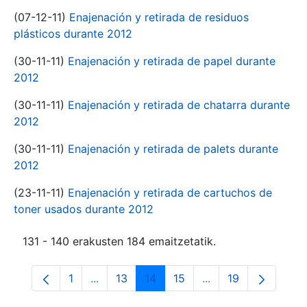
(07-12-11)
Enajenación y retirada de residuos
plásticos durante 2012
(30-11-11)
Enajenación y retirada de papel durante
2012
(30-11-11)
Enajenación y retirada de chatarra durante
2012
(30-11-11)
Enajenación y retirada de palets durante
2012
(23-11-11)
Enajenación y retirada de cartuchos de
toner usados durante 2012
131 - 140 erakusten 184 emaitzetatik.
1
...
13
14
15
...
19
Orrialdea
Intermediate Pages Use TAB to navigate.
Orrialdea
Orrialdea
Orrialdea
Intermediate Pages
Orrialdea