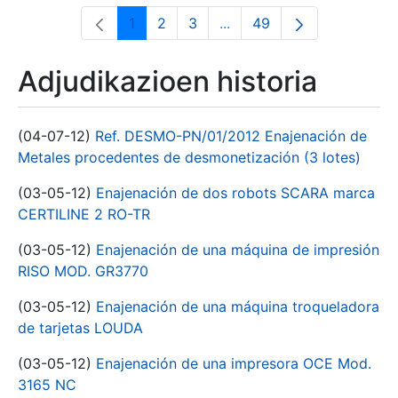
1
2
3
...
49
Orrialdea
Orrialdea
Orrialdea
Intermediate Pages Use T
Orrialdea
Adjudikazioen historia
(04-07-12)
Ref. DESMO-PN/01/2012 Enajenación de
Metales procedentes de desmonetización (3 lotes)
(03-05-12)
Enajenación de dos robots SCARA marca
CERTILINE 2 RO-TR
(03-05-12)
Enajenación de una máquina de impresión
RISO MOD. GR3770
(03-05-12)
Enajenación de una máquina troqueladora
de tarjetas LOUDA
(03-05-12)
Enajenación de una impresora OCE Mod.
3165 NC