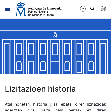
Nabigazioa
Erakutsi/Ezkutatu
Erakutsi/Ezkutatu
Erakutsi/Ezkutatu
Erakutsi/Ezkutatu
Erakutsi/Ezkutatu
Lizitazioen historia
Erakutsi/Ezkutatu
Atal honetan, historia gisa, ebatzi diren lizitazioak
agertzen dira, baita hain berriak ez diren