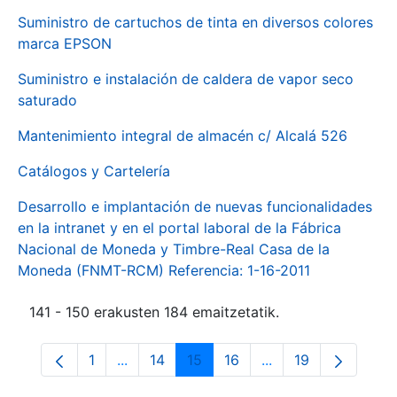
Suministro de cartuchos de tinta en diversos colores
marca EPSON
Suministro e instalación de caldera de vapor seco
saturado
Mantenimiento integral de almacén c/ Alcalá 526
Catálogos y Cartelería
Desarrollo e implantación de nuevas funcionalidades
en la intranet y en el portal laboral de la Fábrica
Nacional de Moneda y Timbre-Real Casa de la
Moneda (FNMT-RCM) Referencia: 1-16-2011
141 - 150 erakusten 184 emaitzetatik.
1
...
14
15
16
...
19
Orrialdea
Intermediate Pages Use TAB to navigate.
Orrialdea
Orrialdea
Orrialdea
Intermediate Pages
Orrialdea