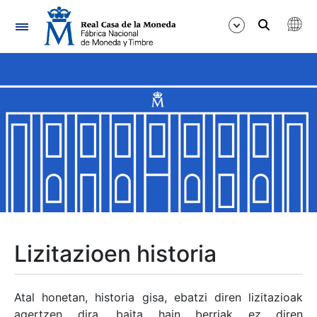
Nabigazioa
Erakutsi/Ezkutatu
Erakutsi/Ezkutatu
Erakutsi/Ezkutatu
Erakutsi/Ezkutatu
Erakutsi/Ezkutatu
Lizitazioen historia
Erakutsi/Ezkutatu
Atal honetan, historia gisa, ebatzi diren lizitazioak
agertzen dira, baita hain berriak ez diren