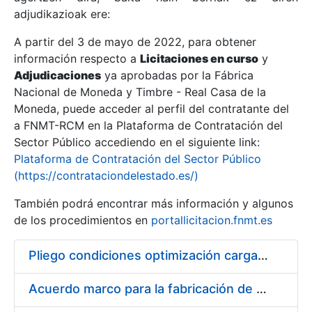
adjudikazioak ere:
A partir del 3 de mayo de 2022, para obtener
Erakutsi/Ezkutatu
información respecto a
Licitaciones en curso
y
Erakutsi/Ezkutatu
Adjudicaciones
ya aprobadas por la Fábrica
Nacional de Moneda y Timbre - Real Casa de la
Erakutsi/Ezkutatu
Moneda, puede acceder al perfil del contratante del
a FNMT-RCM en la Plataforma de Contratación del
Sector Público accediendo en el siguiente link:
Plataforma de Contratación del Sector Público
(https://contrataciondelestado.es/)
También podrá encontrar más información y algunos
de los procedimientos en
portallicitacion.fnmt.es
Pliego condiciones optimización cargas compras firmado
Erakutsi/Ezkutatu
Acuerdo marco para la fabricación de piezas