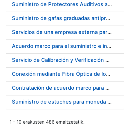
Suministro de Protectores Auditivos a medida para las personas trabajadoras de los Centros de Trabajo de Madrid y Burgos
Suministro de gafas graduadas antiproyecciones para los trabajadores de la FNMT-RCM en los centros de trabajo de Madrid y Burgos
Servicios de una empresa externa para el asesoramiento y resolución de los recursos de alzada que se presentan relacionados con procesos de selección para la FNMT-RCM
Acuerdo marco para el suministro e instalación de persianas, estores y otros complementos
Servicio de Calibración y Verificación Externa de los Equipos de Medición del Servicio de Prevención de la FNMT-RCM
Conexión mediante Fibra Óptica de los Centros de Proceso de Datos (CPDs) de las sedes de la FNMT-RCM de Burgos y Madrid
Contratación de acuerdo marco para el Suministro de Material de Electricidad para la Fábrica Nacional de Moneda y Timbre-Real Casa de la Moneda en su centro de trabajo de Burgos
Suministro de estuches para moneda de 30 €
1 - 10 erakusten 486 emaitzetatik.