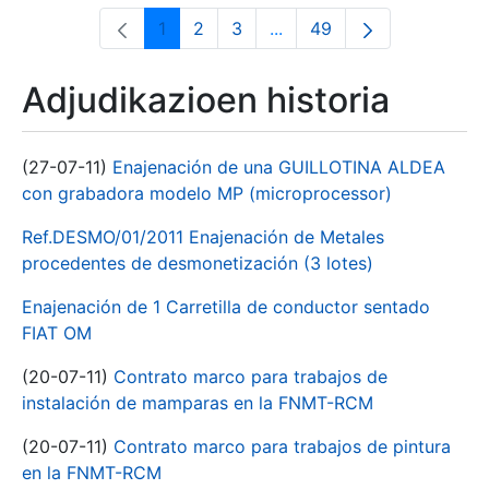
1
2
3
...
49
Orrialdea
Orrialdea
Orrialdea
Intermediate Pages Use T
Orrialdea
Adjudikazioen historia
(27-07-11)
Enajenación de una GUILLOTINA ALDEA
con grabadora modelo MP (microprocessor)
Ref.DESMO/01/2011 Enajenación de Metales
procedentes de desmonetización (3 lotes)
Enajenación de 1 Carretilla de conductor sentado
FIAT OM
(20-07-11)
Contrato marco para trabajos de
instalación de mamparas en la FNMT-RCM
(20-07-11)
Contrato marco para trabajos de pintura
en la FNMT-RCM