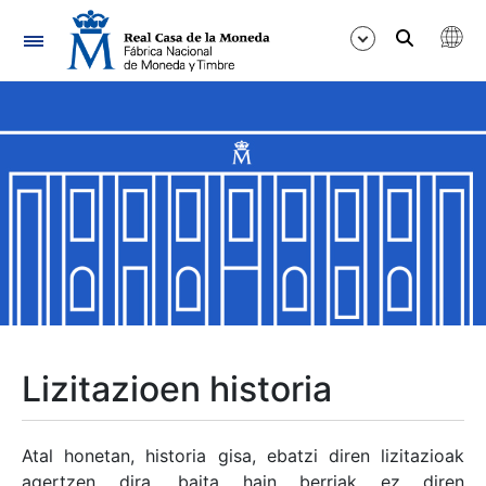
Nabigazioa
Erakutsi/Ezkutatu
Erakutsi/Ezkutatu
Erakutsi/Ezkutatu
Erakutsi/Ezkutatu
Erakutsi/Ezkutatu
Lizitazioen historia
Erakutsi/Ezkutatu
Atal honetan, historia gisa, ebatzi diren lizitazioak
agertzen dira, baita hain berriak ez diren