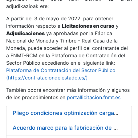
adjudikazioak ere:
A partir del 3 de mayo de 2022, para obtener
Erakutsi/Ezkutatu
información respecto a
Licitaciones en curso
y
Erakutsi/Ezkutatu
Adjudicaciones
ya aprobadas por la Fábrica
Nacional de Moneda y Timbre - Real Casa de la
Erakutsi/Ezkutatu
Moneda, puede acceder al perfil del contratante del
a FNMT-RCM en la Plataforma de Contratación del
Sector Público accediendo en el siguiente link:
Plataforma de Contratación del Sector Público
(https://contrataciondelestado.es/)
También podrá encontrar más información y algunos
de los procedimientos en
portallicitacion.fnmt.es
Pliego condiciones optimización cargas compras firmado
Erakutsi/Ezkutatu
Acuerdo marco para la fabricación de piezas