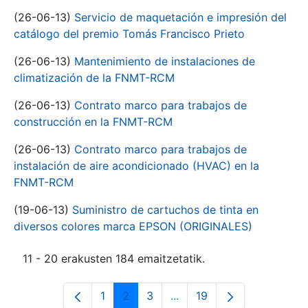
(26-06-13)
Servicio de maquetación e impresión del
catálogo del premio Tomás Francisco Prieto
(26-06-13)
Mantenimiento de instalaciones de
climatización de la FNMT-RCM
(26-06-13)
Contrato marco para trabajos de
construcción en la FNMT-RCM
(26-06-13)
Contrato marco para trabajos de
instalación de aire acondicionado (HVAC) en la
FNMT-RCM
(19-06-13)
Suministro de cartuchos de tinta en
diversos colores marca EPSON (ORIGINALES)
11 - 20 erakusten 184 emaitzetatik.
1
2
3
...
19
Orrialdea
Orrialdea
Orrialdea
Intermediate Pages Use T
Orrialdea