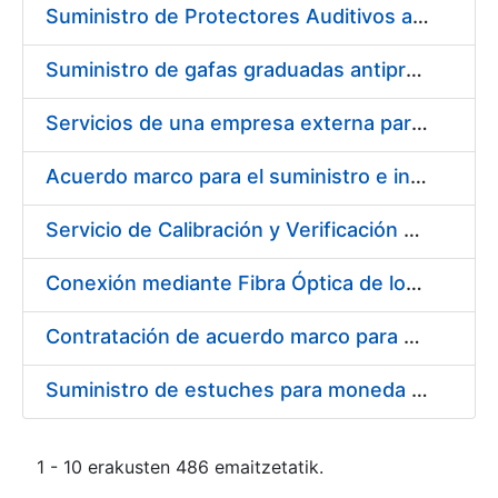
Suministro de Protectores Auditivos a medida para las personas trabajadoras de los Centros de Trabajo de Madrid y Burgos
Suministro de gafas graduadas antiproyecciones para los trabajadores de la FNMT-RCM en los centros de trabajo de Madrid y Burgos
Servicios de una empresa externa para el asesoramiento y resolución de los recursos de alzada que se presentan relacionados con procesos de selección para la FNMT-RCM
Acuerdo marco para el suministro e instalación de persianas, estores y otros complementos
Servicio de Calibración y Verificación Externa de los Equipos de Medición del Servicio de Prevención de la FNMT-RCM
Conexión mediante Fibra Óptica de los Centros de Proceso de Datos (CPDs) de las sedes de la FNMT-RCM de Burgos y Madrid
Contratación de acuerdo marco para el Suministro de Material de Electricidad para la Fábrica Nacional de Moneda y Timbre-Real Casa de la Moneda en su centro de trabajo de Burgos
Suministro de estuches para moneda de 30 €
1 - 10 erakusten 486 emaitzetatik.