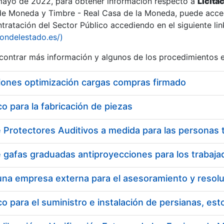
 mayo de 2022, para obtener información respecto a
Licita
de Moneda y Timbre - Real Casa de la Moneda, puede acced
ratación del Sector Público accediendo en el siguiente lin
tu
iondelestado.es/)
tu
ontrar más información y algunos de los procedimientos 
atu
iones optimización cargas compras firmado
 para la fabricación de piezas
tatu
 para el suministro e instalación de persianas, es