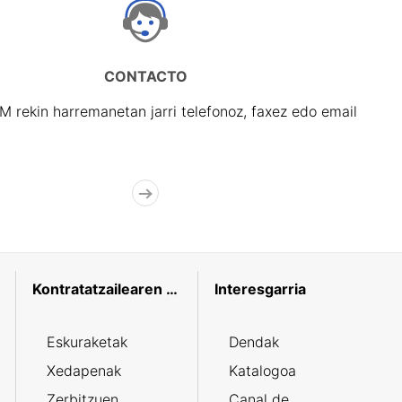
CONTACTO
rekin harremanetan jarri telefonoz, faxez edo email
Kontratatzailearen profila
Interesgarria
Eskuraketak
Dendak
Xedapenak
Katalogoa
Zerbitzuen
Canal de