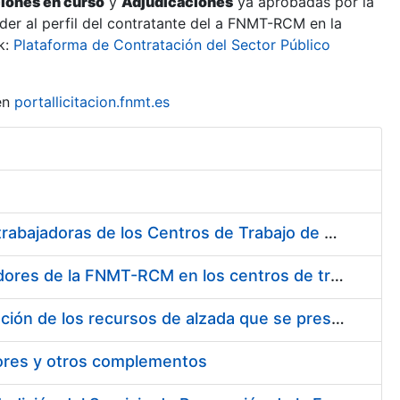
ciones en curso
y
Adjudicaciones
ya aprobadas por la
er al perfil del contratante del a FNMT-RCM en la
k:
Plataforma de Contratación del Sector Público
en
portallicitacion.fnmt.es
Suministro de Protectores Auditivos a medida para las personas trabajadoras de los Centros de Trabajo de Madrid y Burgos
Suministro de gafas graduadas antiproyecciones para los trabajadores de la FNMT-RCM en los centros de trabajo de Madrid y Burgos
Servicios de una empresa externa para el asesoramiento y resolución de los recursos de alzada que se presentan relacionados con procesos de selección para la FNMT-RCM
tores y otros complementos