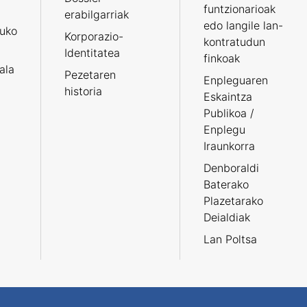
funtzionarioak
erabilgarriak
edo langile lan-
ruko
Korporazio-
kontratudun
Identitatea
finkoak
tala
Pezetaren
Enpleguaren
historia
Eskaintza
Publikoa /
Enplegu
Iraunkorra
Denboraldi
Baterako
Plazetarako
Deialdiak
Lan Poltsa