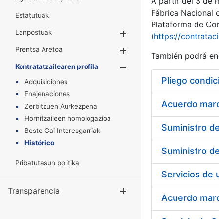
A partir del 3 de
Fábrica Nacional 
Estatutuak
Plataforma de Cont
Lanpostuak
Erakutsi/Ezkuta
(https://contratac
Prentsa Aretoa
Erakutsi/Ezkuta
También podrá enc
Kontratatzailearen profila
Erakutsi/Ezkut
Pliego condic
Adquisiciones
Enajenaciones
Acuerdo marco
Zerbitzuen Aurkezpena
Hornitzaileen homologazioa
Beste Gai Interesgarriak
Histórico
Pribatutasun politika
Transparencia
Erakutsi/Ezku
Acuerdo marco