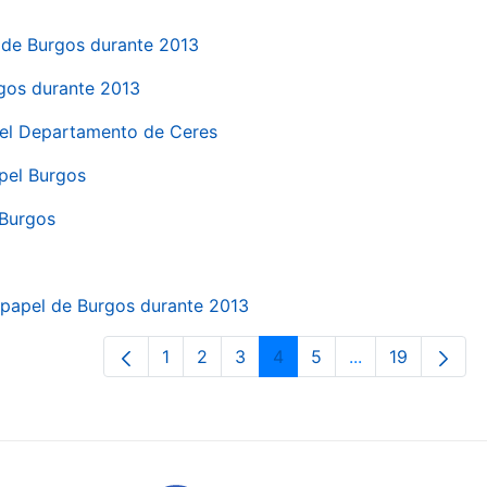
el de Burgos durante 2013
rgos durante 2013
 del Departamento de Ceres
apel Burgos
 Burgos
a papel de Burgos durante 2013
1
2
3
4
5
...
19
Orrialdea
Orrialdea
Orrialdea
Orrialdea
Orrialdea
Intermediate Pa
Orrialdea