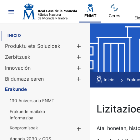
Nabigazioa
FNMT
Ceres
El
INICIO
Produktu eta Soluzioak
Erakutsi/Ezku
Zerbitzuak
Erakutsi/Ezku
Innovación
Erakutsi/Ezku
Bildumazalearen
Erakutsi/Ezku
Inicio
Eraku
Erakunde
Erakutsi/Ezku
130 Aniversario FNMT
Lizitazio
Erakunde mailako
Informazioa
Atal honetan, histo
Konpromisoak
Erakutsi/Ezkuta
Agenda 2030 y ODS