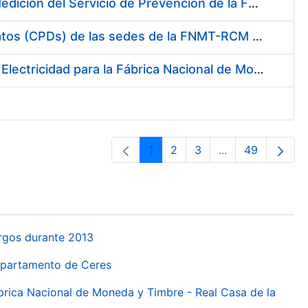
Servicio de Calibración y Verificación Externa de los Equipos de Medición del Servicio de Prevención de la FNMT-RCM
Conexión mediante Fibra Óptica de los Centros de Proceso de Datos (CPDs) de las sedes de la FNMT-RCM de Burgos y Madrid
Contratación de acuerdo marco para el Suministro de Material de Electricidad para la Fábrica Nacional de Moneda y Timbre-Real Casa de la Moneda en su centro de trabajo de Burgos
1
2
3
...
49
Orrialdea
Orrialdea
Orrialdea
Intermediate Pa
Orrialdea
urgos durante 2013
Departamento de Ceres
ábrica Nacional de Moneda y Timbre - Real Casa de la