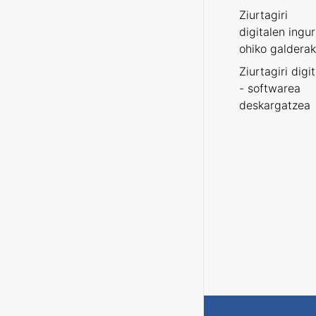
Ziurtagiri
digitalen ingu
ohiko galderak
Ziurtagiri digi
- softwarea
deskargatzea