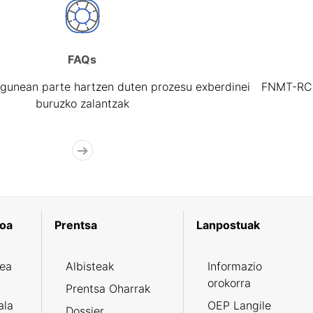
FAQs
gunean parte hartzen duten prozesu exberdinei
FNMT-RCM 
buruzko zalantzak
koa
Prentsa
Lanpostuak
zea
Albisteak
Informazio
orokorra
Prentsa Oharrak
ala
OEP Langile
Dossier