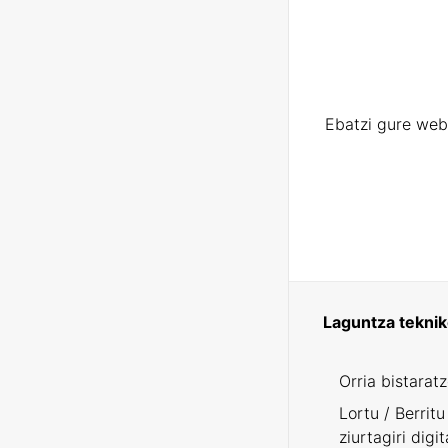
Ebatzi gure web
Laguntza tekni
Orria bistarat
Lortu / Berritu
ziurtagiri digit