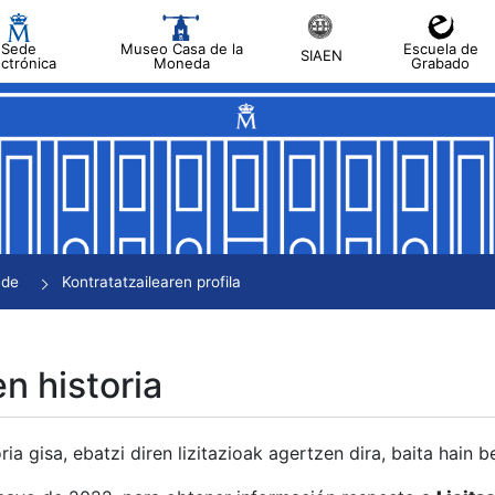
Sede
Museo Casa de la
Escuela de
SIAEN
ectrónica
Moneda
Grabado
tatu
tatu
tatu
tatu
nde
Kontratatzailearen profila
tatu
en historia
ria gisa, ebatzi diren lizitazioak agertzen dira, baita hain 
tu