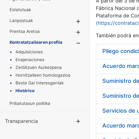
A partir del 3 de
Fábrica Nacional 
Estatutuak
Plataforma de Cont
Lanpostuak
Erakutsi/Ezkuta
(https://contratac
Prentsa Aretoa
Erakutsi/Ezkuta
También podrá enc
Kontratatzailearen profila
Erakutsi/Ezkut
Pliego condic
Adquisiciones
Enajenaciones
Acuerdo marco
Zerbitzuen Aurkezpena
Hornitzaileen homologazioa
Beste Gai Interesgarriak
Histórico
Pribatutasun politika
Transparencia
Erakutsi/Ezku
Acuerdo marco