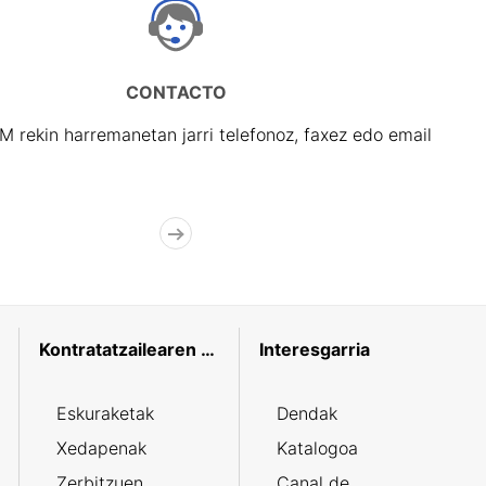
CONTACTO
rekin harremanetan jarri telefonoz, faxez edo email
Kontratatzailearen profila
Interesgarria
Eskuraketak
Dendak
Xedapenak
Katalogoa
Zerbitzuen
Canal de