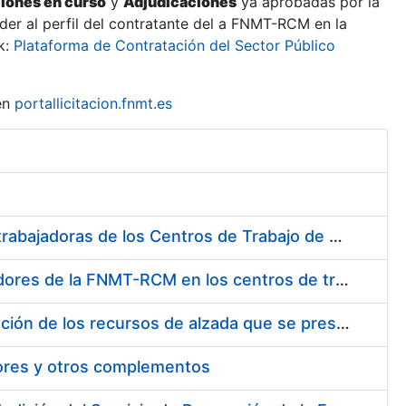
ciones en curso
y
Adjudicaciones
ya aprobadas por la
er al perfil del contratante del a FNMT-RCM en la
k:
Plataforma de Contratación del Sector Público
en
portallicitacion.fnmt.es
Suministro de Protectores Auditivos a medida para las personas trabajadoras de los Centros de Trabajo de Madrid y Burgos
Suministro de gafas graduadas antiproyecciones para los trabajadores de la FNMT-RCM en los centros de trabajo de Madrid y Burgos
Servicios de una empresa externa para el asesoramiento y resolución de los recursos de alzada que se presentan relacionados con procesos de selección para la FNMT-RCM
tores y otros complementos