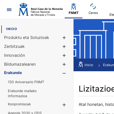
Nabigazioa
FNMT
Ceres
El
INICIO
Produktu eta Soluzioak
Erakutsi/Ezku
Zerbitzuak
Erakutsi/Ezku
Innovación
Erakutsi/Ezku
Bildumazalearen
Erakutsi/Ezku
Inicio
Eraku
Erakunde
Erakutsi/Ezku
130 Aniversario FNMT
Lizitazio
Erakunde mailako
Informazioa
Atal honetan, histo
Konpromisoak
Erakutsi/Ezkuta
Agenda 2030 y ODS