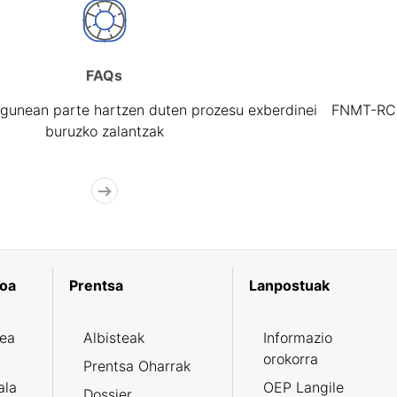
FAQs
gunean parte hartzen duten prozesu exberdinei
FNMT-RCM 
buruzko zalantzak
koa
Prentsa
Lanpostuak
zea
Albisteak
Informazio
orokorra
Prentsa Oharrak
ala
OEP Langile
Dossier