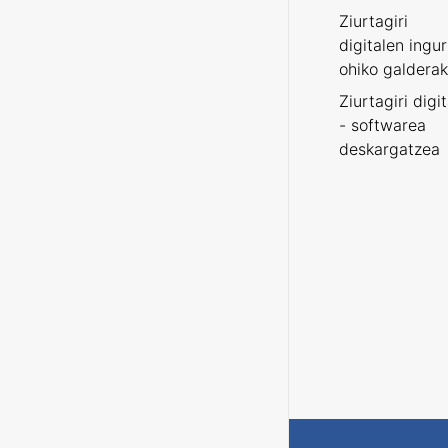
Ziurtagiri
digitalen ingu
ohiko galderak
Ziurtagiri digi
- softwarea
deskargatzea