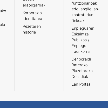
funtzionarioak
erabilgarriak
edo langile lan-
ruko
Korporazio-
kontratudun
Identitatea
finkoak
tala
Pezetaren
Enpleguaren
historia
Eskaintza
Publikoa /
Enplegu
Iraunkorra
Denboraldi
Baterako
Plazetarako
Deialdiak
Lan Poltsa