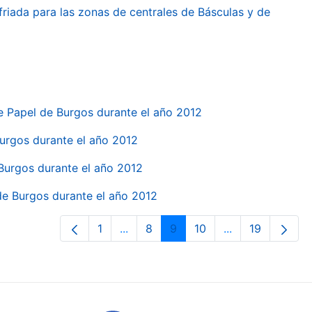
friada para las zonas de centrales de Básculas y de
e Papel de Burgos durante el año 2012
 Burgos durante el año 2012
 Burgos durante el año 2012
 de Burgos durante el año 2012
1
...
8
9
10
...
19
Orrialdea
Intermediate Pages Use TAB to navi
Orrialdea
Orrialdea
Orrialdea
Intermediate Pa
Orrialdea