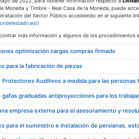
 mayo de 2022, para obtener información respecto a
Licita
de Moneda y Timbre - Real Casa de la Moneda, puede acced
ratación del Sector Público accediendo en el siguiente lin
tu
iondelestado.es/)
tu
ontrar más información y algunos de los procedimientos 
atu
iones optimización cargas compras firmado
 para la fabricación de piezas
tatu
 para el suministro e instalación de persianas, es