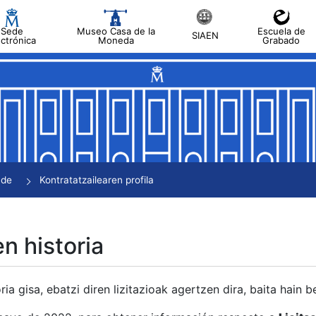
Sede
Museo Casa de la
Escuela de
SIAEN
ectrónica
Moneda
Grabado
tatu
tatu
tatu
tatu
nde
Kontratatzailearen profila
tatu
en historia
ria gisa, ebatzi diren lizitazioak agertzen dira, baita hain 
tu