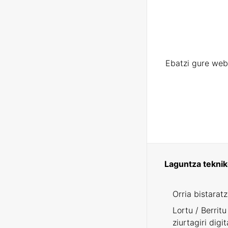
Ebatzi gure web
Laguntza tekni
Orria bistarat
Lortu / Berritu
ziurtagiri digit