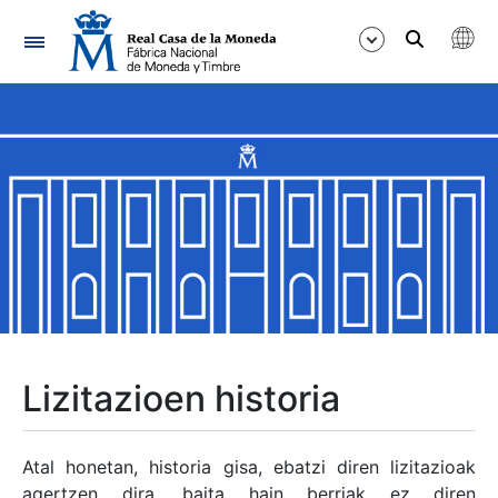
Nabigazioa
Erakutsi/Ezkutatu
Erakutsi/Ezkutatu
Erakutsi/Ezkutatu
Erakutsi/Ezkutatu
Erakutsi/Ezkutatu
Lizitazioen historia
Erakutsi/Ezkutatu
Atal honetan, historia gisa, ebatzi diren lizitazioak
agertzen dira, baita hain berriak ez diren