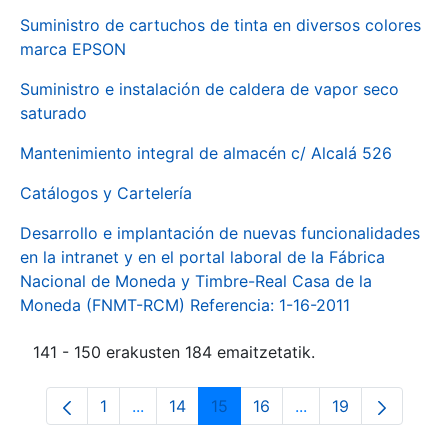
Suministro de cartuchos de tinta en diversos colores
marca EPSON
Suministro e instalación de caldera de vapor seco
saturado
Mantenimiento integral de almacén c/ Alcalá 526
Catálogos y Cartelería
Desarrollo e implantación de nuevas funcionalidades
en la intranet y en el portal laboral de la Fábrica
Nacional de Moneda y Timbre-Real Casa de la
Moneda (FNMT-RCM) Referencia: 1-16-2011
141 - 150 erakusten 184 emaitzetatik.
1
...
14
15
16
...
19
Orrialdea
Intermediate Pages Use TAB to navigate.
Orrialdea
Orrialdea
Orrialdea
Intermediate Pages
Orrialdea