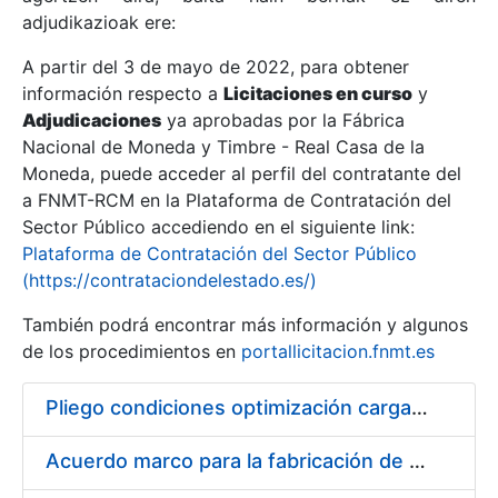
adjudikazioak ere:
A partir del 3 de mayo de 2022, para obtener
Erakutsi/Ezkutatu
información respecto a
Licitaciones en curso
y
Erakutsi/Ezkutatu
Adjudicaciones
ya aprobadas por la Fábrica
Nacional de Moneda y Timbre - Real Casa de la
Erakutsi/Ezkutatu
Moneda, puede acceder al perfil del contratante del
a FNMT-RCM en la Plataforma de Contratación del
Sector Público accediendo en el siguiente link:
Plataforma de Contratación del Sector Público
(https://contrataciondelestado.es/)
También podrá encontrar más información y algunos
de los procedimientos en
portallicitacion.fnmt.es
Pliego condiciones optimización cargas compras firmado
Erakutsi/Ezkutatu
Acuerdo marco para la fabricación de piezas