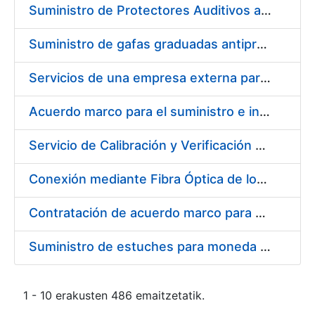
Suministro de Protectores Auditivos a medida para las personas trabajadoras de los Centros de Trabajo de Madrid y Burgos
Suministro de gafas graduadas antiproyecciones para los trabajadores de la FNMT-RCM en los centros de trabajo de Madrid y Burgos
Servicios de una empresa externa para el asesoramiento y resolución de los recursos de alzada que se presentan relacionados con procesos de selección para la FNMT-RCM
Acuerdo marco para el suministro e instalación de persianas, estores y otros complementos
Servicio de Calibración y Verificación Externa de los Equipos de Medición del Servicio de Prevención de la FNMT-RCM
Conexión mediante Fibra Óptica de los Centros de Proceso de Datos (CPDs) de las sedes de la FNMT-RCM de Burgos y Madrid
Contratación de acuerdo marco para el Suministro de Material de Electricidad para la Fábrica Nacional de Moneda y Timbre-Real Casa de la Moneda en su centro de trabajo de Burgos
Suministro de estuches para moneda de 30 €
1 - 10 erakusten 486 emaitzetatik.