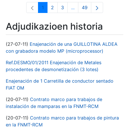
1
2
3
...
49
Orrialdea
Orrialdea
Orrialdea
Intermediate Pages Use T
Orrialdea
Adjudikazioen historia
(27-07-11)
Enajenación de una GUILLOTINA ALDEA
con grabadora modelo MP (microprocessor)
Ref.DESMO/01/2011 Enajenación de Metales
procedentes de desmonetización (3 lotes)
Enajenación de 1 Carretilla de conductor sentado
FIAT OM
(20-07-11)
Contrato marco para trabajos de
instalación de mamparas en la FNMT-RCM
(20-07-11)
Contrato marco para trabajos de pintura
en la FNMT-RCM