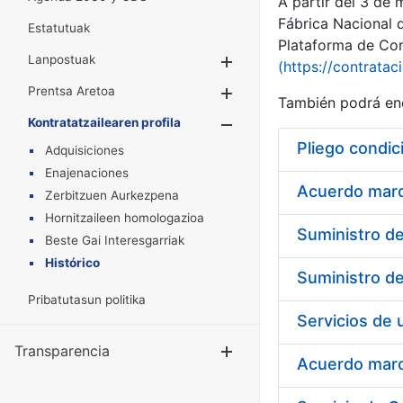
A partir del 3 de
Fábrica Nacional 
Estatutuak
Plataforma de Cont
Lanpostuak
Erakutsi/Ezkuta
(https://contratac
Prentsa Aretoa
Erakutsi/Ezkuta
También podrá enc
Kontratatzailearen profila
Erakutsi/Ezkut
Pliego condic
Adquisiciones
Enajenaciones
Acuerdo marco
Zerbitzuen Aurkezpena
Hornitzaileen homologazioa
Beste Gai Interesgarriak
Histórico
Pribatutasun politika
Transparencia
Erakutsi/Ezku
Acuerdo marco