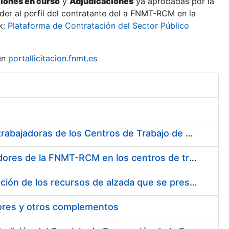
ciones en curso
y
Adjudicaciones
ya aprobadas por la
er al perfil del contratante del a FNMT-RCM en la
k:
Plataforma de Contratación del Sector Público
en
portallicitacion.fnmt.es
Suministro de Protectores Auditivos a medida para las personas trabajadoras de los Centros de Trabajo de Madrid y Burgos
Suministro de gafas graduadas antiproyecciones para los trabajadores de la FNMT-RCM en los centros de trabajo de Madrid y Burgos
Servicios de una empresa externa para el asesoramiento y resolución de los recursos de alzada que se presentan relacionados con procesos de selección para la FNMT-RCM
tores y otros complementos