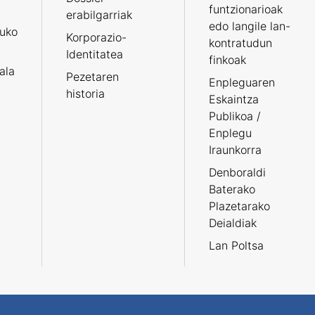
funtzionarioak
erabilgarriak
edo langile lan-
ruko
Korporazio-
kontratudun
Identitatea
finkoak
tala
Pezetaren
Enpleguaren
historia
Eskaintza
Publikoa /
Enplegu
Iraunkorra
Denboraldi
Baterako
Plazetarako
Deialdiak
Lan Poltsa