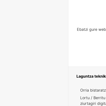
Ebatzi gure web
Laguntza tekni
Orria bistarat
Lortu / Berritu
ziurtagiri digit