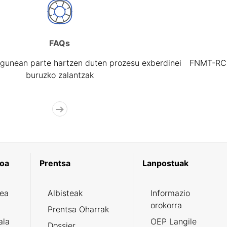
FAQs
gunean parte hartzen duten prozesu exberdinei
FNMT-RCM 
buruzko zalantzak
koa
Prentsa
Lanpostuak
zea
Albisteak
Informazio
orokorra
Prentsa Oharrak
ala
OEP Langile
Dossier