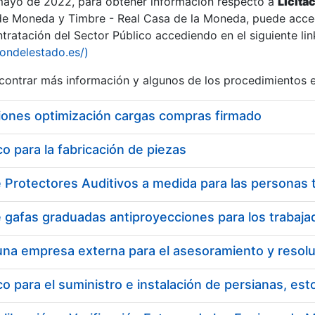
 mayo de 2022, para obtener información respecto a
Licita
de Moneda y Timbre - Real Casa de la Moneda, puede acced
ratación del Sector Público accediendo en el siguiente lin
tu
iondelestado.es/)
tu
ontrar más información y algunos de los procedimientos 
atu
iones optimización cargas compras firmado
 para la fabricación de piezas
tatu
 para el suministro e instalación de persianas, es