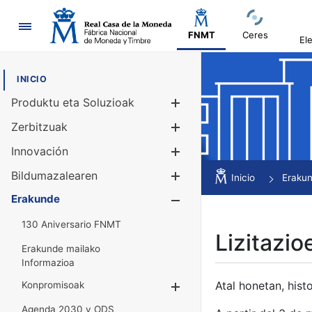
Nabigazioa
FNMT
Ceres
El
INICIO
Produktu eta Soluzioak
Erakutsi/Ezku
Zerbitzuak
Erakutsi/Ezku
Innovación
Erakutsi/Ezku
Bildumazalearen
Erakutsi/Ezku
Inicio
Eraku
Erakunde
Erakutsi/Ezku
130 Aniversario FNMT
Lizitazio
Erakunde mailako
Informazioa
Atal honetan, histo
Konpromisoak
Erakutsi/Ezkuta
Agenda 2030 y ODS