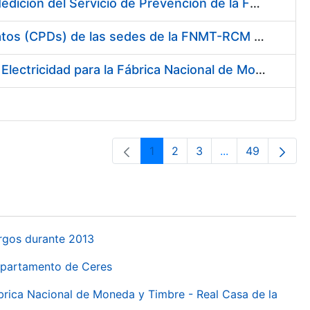
Servicio de Calibración y Verificación Externa de los Equipos de Medición del Servicio de Prevención de la FNMT-RCM
Conexión mediante Fibra Óptica de los Centros de Proceso de Datos (CPDs) de las sedes de la FNMT-RCM de Burgos y Madrid
Contratación de acuerdo marco para el Suministro de Material de Electricidad para la Fábrica Nacional de Moneda y Timbre-Real Casa de la Moneda en su centro de trabajo de Burgos
1
2
3
...
49
Orrialdea
Orrialdea
Orrialdea
Intermediate Pa
Orrialdea
urgos durante 2013
Departamento de Ceres
ábrica Nacional de Moneda y Timbre - Real Casa de la