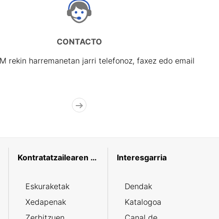
CONTACTO
rekin harremanetan jarri telefonoz, faxez edo email
Kontratatzailearen profila
Interesgarria
Eskuraketak
Dendak
Xedapenak
Katalogoa
Zerbitzuen
Canal de