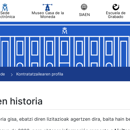
Sede
Museo Casa de la
Escuela de
SIAEN
ectrónica
Moneda
Grabado
tatu
tatu
tatu
tatu
nde
Kontratatzailearen profila
tatu
en historia
ria gisa, ebatzi diren lizitazioak agertzen dira, baita hain 
tu