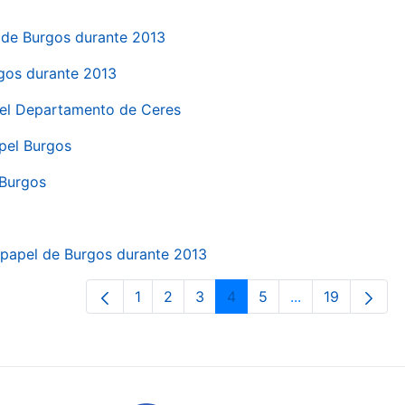
el de Burgos durante 2013
rgos durante 2013
 del Departamento de Ceres
apel Burgos
 Burgos
a papel de Burgos durante 2013
1
2
3
4
5
...
19
Orrialdea
Orrialdea
Orrialdea
Orrialdea
Orrialdea
Intermediate Pa
Orrialdea