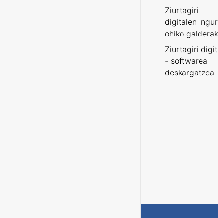
Ziurtagiri
digitalen ingu
ohiko galderak
Ziurtagiri digi
- softwarea
deskargatzea