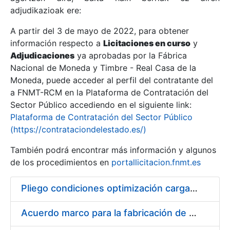
adjudikazioak ere:
A partir del 3 de mayo de 2022, para obtener
Erakutsi/Ezkutatu
información respecto a
Licitaciones en curso
y
Erakutsi/Ezkutatu
Adjudicaciones
ya aprobadas por la Fábrica
Nacional de Moneda y Timbre - Real Casa de la
Erakutsi/Ezkutatu
Moneda, puede acceder al perfil del contratante del
a FNMT-RCM en la Plataforma de Contratación del
Sector Público accediendo en el siguiente link:
Plataforma de Contratación del Sector Público
(https://contrataciondelestado.es/)
También podrá encontrar más información y algunos
de los procedimientos en
portallicitacion.fnmt.es
Pliego condiciones optimización cargas compras firmado
Erakutsi/Ezkutatu
Acuerdo marco para la fabricación de piezas