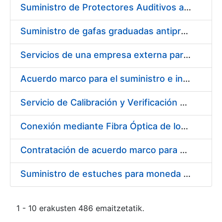
Suministro de Protectores Auditivos a medida para las personas trabajadoras de los Centros de Trabajo de Madrid y Burgos
Suministro de gafas graduadas antiproyecciones para los trabajadores de la FNMT-RCM en los centros de trabajo de Madrid y Burgos
Servicios de una empresa externa para el asesoramiento y resolución de los recursos de alzada que se presentan relacionados con procesos de selección para la FNMT-RCM
Acuerdo marco para el suministro e instalación de persianas, estores y otros complementos
Servicio de Calibración y Verificación Externa de los Equipos de Medición del Servicio de Prevención de la FNMT-RCM
Conexión mediante Fibra Óptica de los Centros de Proceso de Datos (CPDs) de las sedes de la FNMT-RCM de Burgos y Madrid
Contratación de acuerdo marco para el Suministro de Material de Electricidad para la Fábrica Nacional de Moneda y Timbre-Real Casa de la Moneda en su centro de trabajo de Burgos
Suministro de estuches para moneda de 30 €
1 - 10 erakusten 486 emaitzetatik.