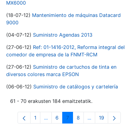
MX6000
(18-07-12)
Mantenimiento de máquinas Datacard
9000
(04-07-12)
Suministro Agendas 2013
(27-06-12)
Ref: 01-1416-2012, Reforma integral del
comedor de empresa de la FNMT-RCM
(27-06-12)
Suministro de cartuchos de tinta en
diversos colores marca EPSON
(06-06-12)
Suministro de catálogos y cartelería
61 - 70 erakusten 184 emaitzetatik.
1
...
6
7
8
...
19
Orrialdea
Intermediate Pages Use TAB to navigat
Orrialdea
Orrialdea
Orrialdea
Intermediate Pages U
Orrialdea