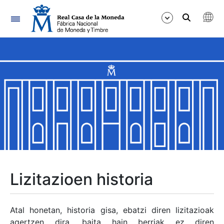
Nabigazioa
Erakutsi/Ezkutatu
Erakutsi/Ezkutatu
Erakutsi/Ezkutatu
Erakutsi/Ezkutatu
Erakutsi/Ezkutatu
Lizitazioen historia
Erakutsi/Ezkutatu
Atal honetan, historia gisa, ebatzi diren lizitazioak
agertzen dira, baita hain berriak ez diren