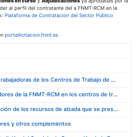
ciones en curso
y
Adjudicaciones
ya aprobadas por la
er al perfil del contratante del a FNMT-RCM en la
k:
Plataforma de Contratación del Sector Público
en
portallicitacion.fnmt.es
Suministro de Protectores Auditivos a medida para las personas trabajadoras de los Centros de Trabajo de Madrid y Burgos
Suministro de gafas graduadas antiproyecciones para los trabajadores de la FNMT-RCM en los centros de trabajo de Madrid y Burgos
Servicios de una empresa externa para el asesoramiento y resolución de los recursos de alzada que se presentan relacionados con procesos de selección para la FNMT-RCM
tores y otros complementos