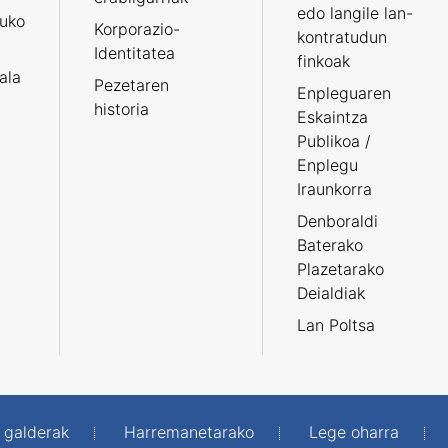
edo langile lan-
ruko
Korporazio-
kontratudun
Identitatea
finkoak
tala
Pezetaren
Enpleguaren
historia
Eskaintza
Publikoa /
Enplegu
Iraunkorra
Denboraldi
Baterako
Plazetarako
Deialdiak
Lan Poltsa
 galderak
Harremanetarako
Lege oharra