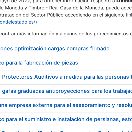
 mayo de 2022, para obtener información respecto a
Licita
de Moneda y Timbre - Real Casa de la Moneda, puede acced
ratación del Sector Público accediendo en el siguiente lin
tu
iondelestado.es/)
tu
ontrar más información y algunos de los procedimientos 
atu
iones optimización cargas compras firmado
 para la fabricación de piezas
tatu
 para el suministro e instalación de persianas, es