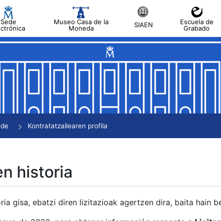
Sede
Museo Casa de la
Escuela de
SIAEN
ectrónica
Moneda
Grabado
tatu
tatu
tatu
tatu
nde
Kontratatzailearen profila
tatu
en historia
ria gisa, ebatzi diren lizitazioak agertzen dira, baita hain 
tu