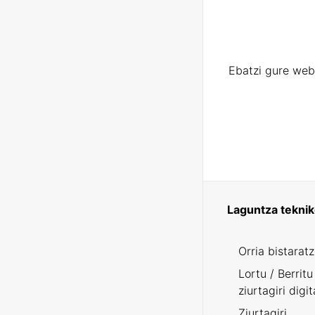
Ebatzi gure web
Laguntza tekni
Orria bistarat
Lortu / Berritu
ziurtagiri digit
Ziurtagiri