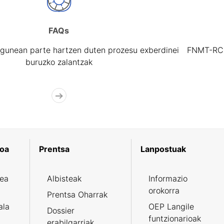
FAQs
gunean parte hartzen duten prozesu exberdinei
FNMT-RCM 
buruzko zalantzak
koa
Prentsa
Lanpostuak
zea
Albisteak
Informazio
orokorra
Prentsa Oharrak
ala
OEP Langile
Dossier
funtzionarioak
erabilgarriak