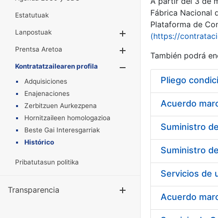
A partir del 3 de
Fábrica Nacional 
Estatutuak
Plataforma de Cont
Lanpostuak
Erakutsi/Ezkuta
(https://contratac
Prentsa Aretoa
Erakutsi/Ezkuta
También podrá enc
Kontratatzailearen profila
Erakutsi/Ezkut
Pliego condic
Adquisiciones
Enajenaciones
Acuerdo marco
Zerbitzuen Aurkezpena
Hornitzaileen homologazioa
Beste Gai Interesgarriak
Histórico
Pribatutasun politika
Transparencia
Erakutsi/Ezku
Acuerdo marco