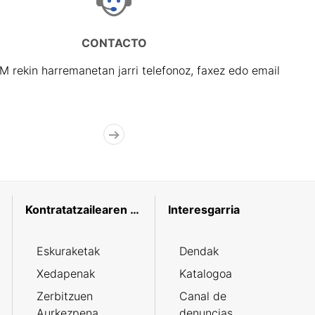
CONTACTO
rekin harremanetan jarri telefonoz, faxez edo email
Kontratatzailearen profila
Interesgarria
Eskuraketak
Dendak
Xedapenak
Katalogoa
Zerbitzuen
Canal de
Aurkezpena
denuncias