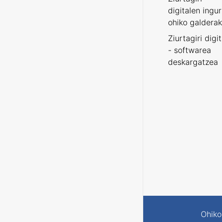
digitalen ingu
ohiko galderak
Ziurtagiri digi
- softwarea
deskargatzea
Ohiko