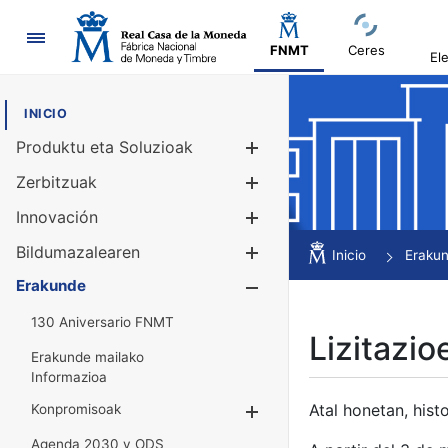
Nabigazioa
FNMT
Ceres
El
INICIO
Produktu eta Soluzioak
Erakutsi/Ezku
Zerbitzuak
Erakutsi/Ezku
Innovación
Erakutsi/Ezku
Bildumazalearen
Erakutsi/Ezku
Inicio
Eraku
Erakunde
Erakutsi/Ezku
130 Aniversario FNMT
Lizitazio
Erakunde mailako
Informazioa
Atal honetan, histo
Konpromisoak
Erakutsi/Ezkuta
Agenda 2030 y ODS