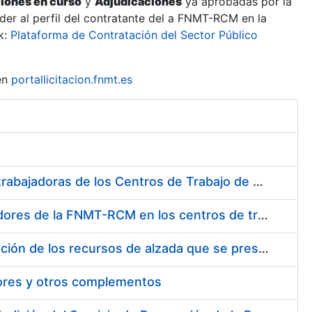
ciones en curso
y
Adjudicaciones
ya aprobadas por la
er al perfil del contratante del a FNMT-RCM en la
k:
Plataforma de Contratación del Sector Público
en
portallicitacion.fnmt.es
Suministro de Protectores Auditivos a medida para las personas trabajadoras de los Centros de Trabajo de Madrid y Burgos
Suministro de gafas graduadas antiproyecciones para los trabajadores de la FNMT-RCM en los centros de trabajo de Madrid y Burgos
Servicios de una empresa externa para el asesoramiento y resolución de los recursos de alzada que se presentan relacionados con procesos de selección para la FNMT-RCM
tores y otros complementos