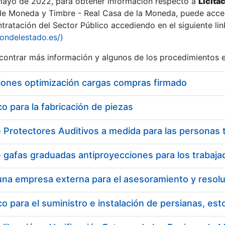
 mayo de 2022, para obtener información respecto a
Licita
de Moneda y Timbre - Real Casa de la Moneda, puede acced
ratación del Sector Público accediendo en el siguiente lin
tu
iondelestado.es/)
tu
ontrar más información y algunos de los procedimientos 
atu
iones optimización cargas compras firmado
 para la fabricación de piezas
tatu
 para el suministro e instalación de persianas, es