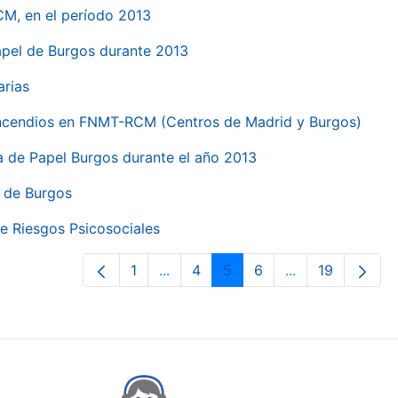
CM, en el período 2013
papel de Burgos durante 2013
arias
 incendios en FNMT-RCM (Centros de Madrid y Burgos)
ca de Papel Burgos durante el año 2013
l de Burgos
e Riesgos Psicosociales
1
...
4
5
6
...
19
Orrialdea
Intermediate Pages Use TAB to nav
Orrialdea
Orrialdea
Orrialdea
Intermediate Pa
Orrialdea