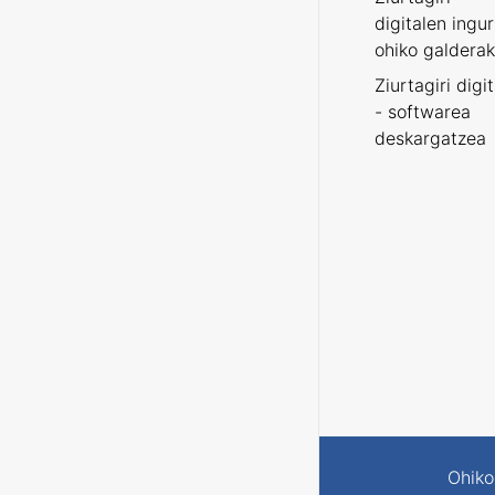
digitalen ingu
ohiko galderak
Ziurtagiri digi
- softwarea
deskargatzea
Ohiko