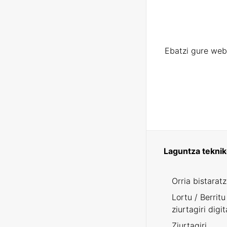
Ebatzi gure web
Laguntza tekni
Orria bistarat
Lortu / Berritu
ziurtagiri digit
Ziurtagiri