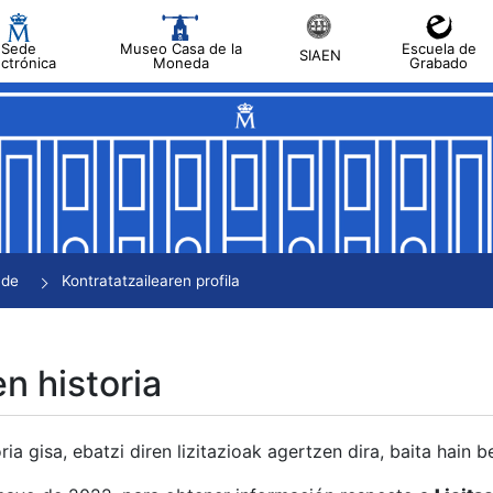
Sede
Museo Casa de la
Escuela de
SIAEN
ectrónica
Moneda
Grabado
tatu
tatu
tatu
tatu
nde
Kontratatzailearen profila
tatu
en historia
ria gisa, ebatzi diren lizitazioak agertzen dira, baita hain 
tu