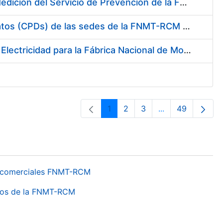
Servicio de Calibración y Verificación Externa de los Equipos de Medición del Servicio de Prevención de la FNMT-RCM
Conexión mediante Fibra Óptica de los Centros de Proceso de Datos (CPDs) de las sedes de la FNMT-RCM de Burgos y Madrid
Contratación de acuerdo marco para el Suministro de Material de Electricidad para la Fábrica Nacional de Moneda y Timbre-Real Casa de la Moneda en su centro de trabajo de Burgos
1
2
3
...
49
Orrialdea
Orrialdea
Orrialdea
Intermediate Pa
Orrialdea
os comerciales FNMT-RCM
ntros de la FNMT-RCM