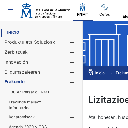
Nabigazioa
FNMT
Ceres
El
INICIO
Produktu eta Soluzioak
Erakutsi/Ezku
Zerbitzuak
Erakutsi/Ezku
Innovación
Erakutsi/Ezku
Bildumazalearen
Erakutsi/Ezku
Inicio
Eraku
Erakunde
Erakutsi/Ezku
130 Aniversario FNMT
Lizitazio
Erakunde mailako
Informazioa
Atal honetan, histo
Konpromisoak
Erakutsi/Ezkuta
Agenda 2030 y ODS