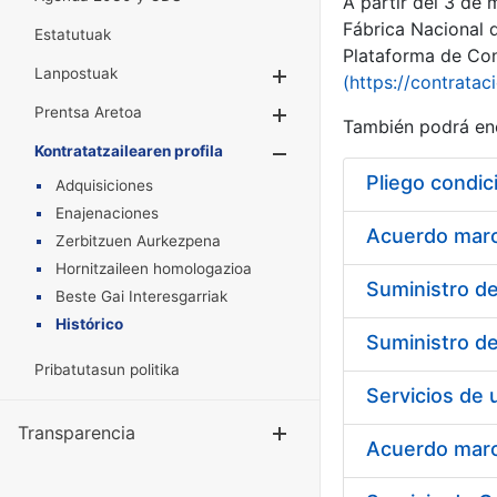
A partir del 3 de
Fábrica Nacional 
Estatutuak
Plataforma de Cont
Lanpostuak
Erakutsi/Ezkuta
(https://contratac
Prentsa Aretoa
Erakutsi/Ezkuta
También podrá enc
Kontratatzailearen profila
Erakutsi/Ezkut
Pliego condic
Adquisiciones
Enajenaciones
Acuerdo marco
Zerbitzuen Aurkezpena
Hornitzaileen homologazioa
Beste Gai Interesgarriak
Histórico
Pribatutasun politika
Transparencia
Erakutsi/Ezku
Acuerdo marco