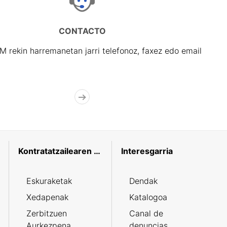
CONTACTO
rekin harremanetan jarri telefonoz, faxez edo email
Kontratatzailearen profila
Interesgarria
Eskuraketak
Dendak
Xedapenak
Katalogoa
Zerbitzuen
Canal de
Aurkezpena
denuncias