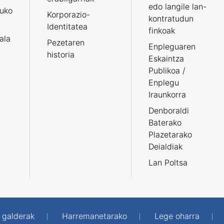
edo langile lan-
ruko
Korporazio-
kontratudun
Identitatea
finkoak
tala
Pezetaren
Enpleguaren
historia
Eskaintza
Publikoa /
Enplegu
Iraunkorra
Denboraldi
Baterako
Plazetarako
Deialdiak
Lan Poltsa
 galderak
Harremanetarako
Lege oharra