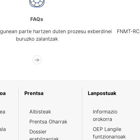
FAQs
gunean parte hartzen duten prozesu exberdinei
FNMT-RCM 
buruzko zalantzak
koa
Prentsa
Lanpostuak
zea
Albisteak
Informazio
orokorra
Prentsa Oharrak
ala
OEP Langile
Dossier
funtzionarioak
erabilgarriak