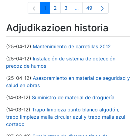
1
2
3
...
49
Orrialdea
Orrialdea
Orrialdea
Intermediate Pages Use T
Orrialdea
Adjudikazioen historia
(25-04-12)
Mantenimiento de carretillas 2012
(25-04-12)
Instalación de sistema de detección
precoz de humos
(25-04-12)
Asesoramiento en material de seguridad y
salud en obras
(14-03-12)
Suministro de material de droguería
(14-03-12)
Trapo limpieza punto blanco algodón,
trapo limpieza malla circular azul y trapo malla azul
cortado