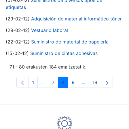
(07-03-12)
Suministros de diversos tipos de
etiquetas
(29-02-12)
Adquisición de material informático tóner
(29-02-12)
Vestuario laboral
(22-02-12)
Suministro de material de papelería
(15-02-12)
Suministro de cintas adhesivas
71 - 80 erakusten 184 emaitzetatik.
1
...
7
8
9
...
19
Orrialdea
Intermediate Pages Use TAB to navigat
Orrialdea
Orrialdea
Orrialdea
Intermediate Pages U
Orrialdea