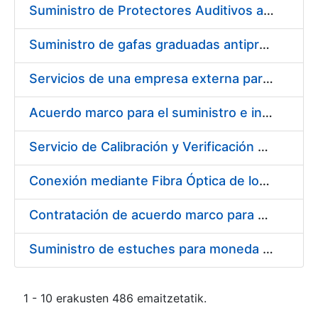
Suministro de Protectores Auditivos a medida para las personas trabajadoras de los Centros de Trabajo de Madrid y Burgos
Suministro de gafas graduadas antiproyecciones para los trabajadores de la FNMT-RCM en los centros de trabajo de Madrid y Burgos
Servicios de una empresa externa para el asesoramiento y resolución de los recursos de alzada que se presentan relacionados con procesos de selección para la FNMT-RCM
Acuerdo marco para el suministro e instalación de persianas, estores y otros complementos
Servicio de Calibración y Verificación Externa de los Equipos de Medición del Servicio de Prevención de la FNMT-RCM
Conexión mediante Fibra Óptica de los Centros de Proceso de Datos (CPDs) de las sedes de la FNMT-RCM de Burgos y Madrid
Contratación de acuerdo marco para el Suministro de Material de Electricidad para la Fábrica Nacional de Moneda y Timbre-Real Casa de la Moneda en su centro de trabajo de Burgos
Suministro de estuches para moneda de 30 €
1 - 10 erakusten 486 emaitzetatik.