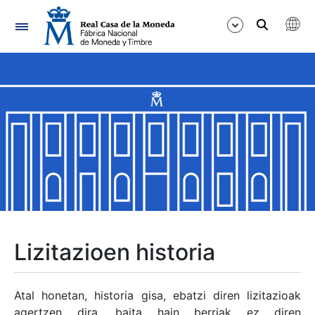
Nabigazioa
Erakutsi/Ezkutatu
Erakutsi/Ezkutatu
Erakutsi/Ezkutatu
Erakutsi/Ezkutatu
Erakutsi/Ezkutatu
Lizitazioen historia
Erakutsi/Ezkutatu
Atal honetan, historia gisa, ebatzi diren lizitazioak
agertzen dira, baita hain berriak ez diren