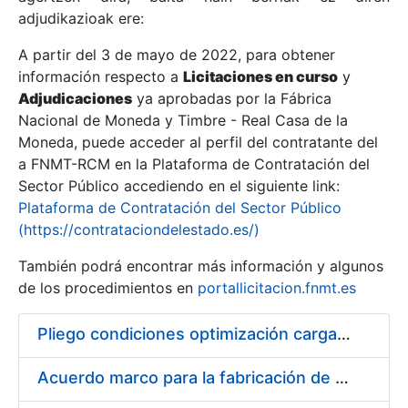
adjudikazioak ere:
A partir del 3 de mayo de 2022, para obtener
Erakutsi/Ezkutatu
información respecto a
Licitaciones en curso
y
Erakutsi/Ezkutatu
Adjudicaciones
ya aprobadas por la Fábrica
Nacional de Moneda y Timbre - Real Casa de la
Erakutsi/Ezkutatu
Moneda, puede acceder al perfil del contratante del
a FNMT-RCM en la Plataforma de Contratación del
Sector Público accediendo en el siguiente link:
Plataforma de Contratación del Sector Público
(https://contrataciondelestado.es/)
También podrá encontrar más información y algunos
de los procedimientos en
portallicitacion.fnmt.es
Pliego condiciones optimización cargas compras firmado
Erakutsi/Ezkutatu
Acuerdo marco para la fabricación de piezas