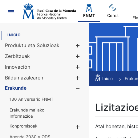
Nabigazioa
FNMT
Ceres
El
INICIO
Produktu eta Soluzioak
Erakutsi/Ezku
Zerbitzuak
Erakutsi/Ezku
Innovación
Erakutsi/Ezku
Bildumazalearen
Erakutsi/Ezku
Inicio
Eraku
Erakunde
Erakutsi/Ezku
130 Aniversario FNMT
Lizitazio
Erakunde mailako
Informazioa
Atal honetan, histo
Konpromisoak
Erakutsi/Ezkuta
Agenda 2030 y ODS