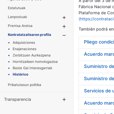
A partir del 3 de
Fábrica Nacional 
Estatutuak
Plataforma de Cont
Lanpostuak
Erakutsi/Ezkuta
(https://contratac
Prentsa Aretoa
Erakutsi/Ezkuta
También podrá enc
Kontratatzailearen profila
Erakutsi/Ezkut
Pliego condic
Adquisiciones
Enajenaciones
Acuerdo marco
Zerbitzuen Aurkezpena
Hornitzaileen homologazioa
Beste Gai Interesgarriak
Histórico
Pribatutasun politika
Transparencia
Erakutsi/Ezku
Acuerdo marco