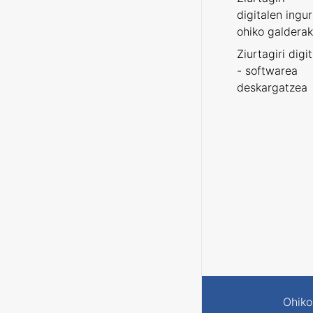
digitalen ingu
ohiko galderak
Ziurtagiri digi
- softwarea
deskargatzea
Ohiko