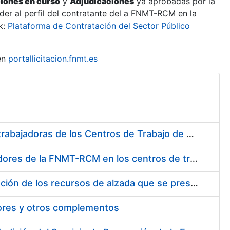
ciones en curso
y
Adjudicaciones
ya aprobadas por la
er al perfil del contratante del a FNMT-RCM en la
k:
Plataforma de Contratación del Sector Público
en
portallicitacion.fnmt.es
Suministro de Protectores Auditivos a medida para las personas trabajadoras de los Centros de Trabajo de Madrid y Burgos
Suministro de gafas graduadas antiproyecciones para los trabajadores de la FNMT-RCM en los centros de trabajo de Madrid y Burgos
Servicios de una empresa externa para el asesoramiento y resolución de los recursos de alzada que se presentan relacionados con procesos de selección para la FNMT-RCM
tores y otros complementos