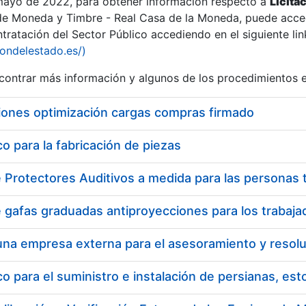
 mayo de 2022, para obtener información respecto a
Licita
de Moneda y Timbre - Real Casa de la Moneda, puede acced
ratación del Sector Público accediendo en el siguiente lin
tu
iondelestado.es/)
tu
ontrar más información y algunos de los procedimientos 
atu
iones optimización cargas compras firmado
 para la fabricación de piezas
tatu
 para el suministro e instalación de persianas, es