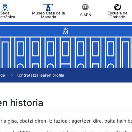
Sede
Museo Casa de la
Escuela de
SIAEN
ectrónica
Moneda
Grabado
tatu
tatu
tatu
tatu
nde
Kontratatzailearen profila
tatu
en historia
ria gisa, ebatzi diren lizitazioak agertzen dira, baita hain 
tu