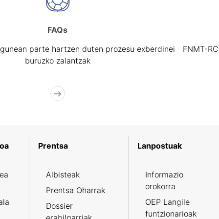
FAQs
gunean parte hartzen duten prozesu exberdinei
FNMT-RCM 
buruzko zalantzak
koa
Prentsa
Lanpostuak
zea
Albisteak
Informazio
orokorra
Prentsa Oharrak
ala
OEP Langile
Dossier
funtzionarioak
erabilgarriak