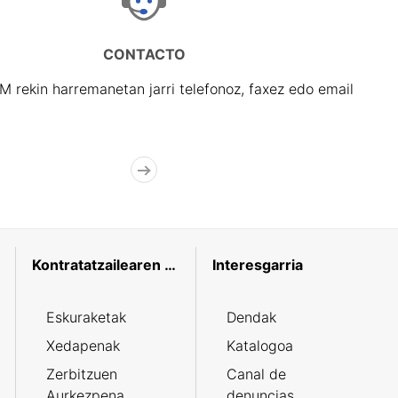
CONTACTO
rekin harremanetan jarri telefonoz, faxez edo email
Kontratatzailearen profila
Interesgarria
Eskuraketak
Dendak
Xedapenak
Katalogoa
Zerbitzuen
Canal de
Aurkezpena
denuncias