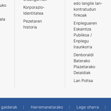
edo langile lan-
ruko
Korporazio-
kontratudun
Identitatea
finkoak
tala
Pezetaren
Enpleguaren
historia
Eskaintza
Publikoa /
Enplegu
Iraunkorra
Denboraldi
Baterako
Plazetarako
Deialdiak
Lan Poltsa
 galderak
Harremanetarako
Lege oharra