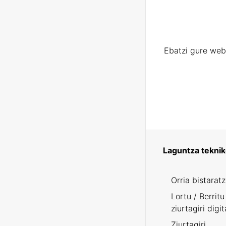
Ebatzi gure web
Laguntza tekni
Orria bistarat
Lortu / Berritu
ziurtagiri digit
Ziurtagiri