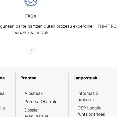
FAQs
gunean parte hartzen duten prozesu exberdinei
FNMT-RCM 
buruzko zalantzak
koa
Prentsa
Lanpostuak
zea
Albisteak
Informazio
orokorra
Prentsa Oharrak
ala
OEP Langile
Dossier
funtzionarioak
erabilgarriak