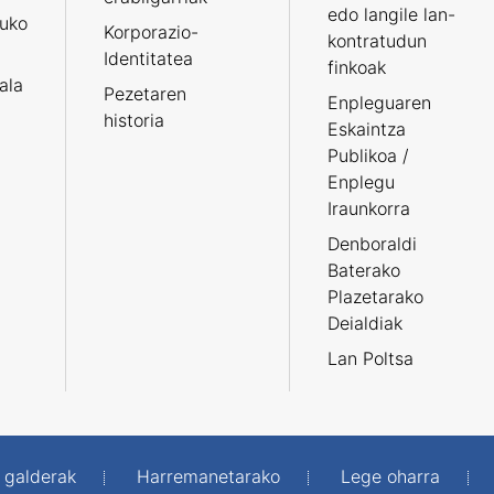
edo langile lan-
ruko
Korporazio-
kontratudun
Identitatea
finkoak
tala
Pezetaren
Enpleguaren
historia
Eskaintza
Publikoa /
Enplegu
Iraunkorra
Denboraldi
Baterako
Plazetarako
Deialdiak
Lan Poltsa
 galderak
Harremanetarako
Lege oharra