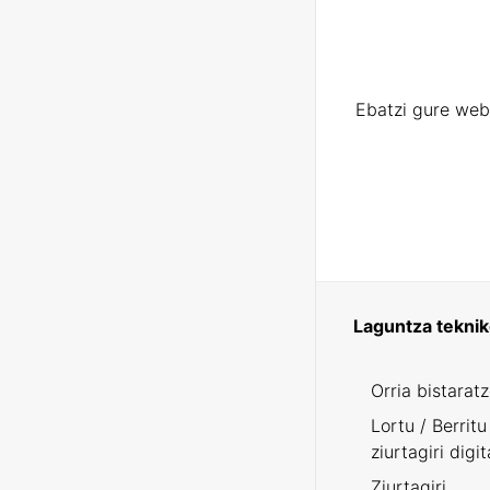
Ebatzi gure web
Laguntza tekni
Orria bistarat
Lortu / Berritu
ziurtagiri digit
Ziurtagiri