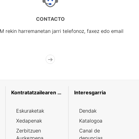
CONTACTO
rekin harremanetan jarri telefonoz, faxez edo email
Kontratatzailearen profila
Interesgarria
Eskuraketak
Dendak
Xedapenak
Katalogoa
Zerbitzuen
Canal de
Aurkezpena
denuncias