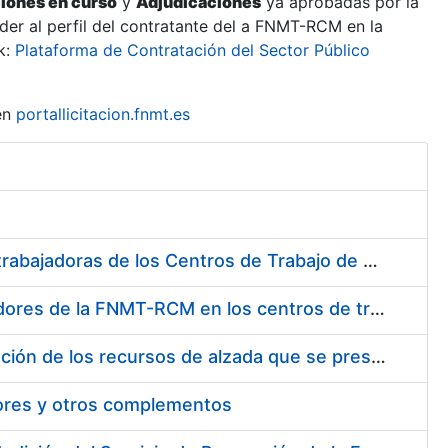
ciones en curso
y
Adjudicaciones
ya aprobadas por la
er al perfil del contratante del a FNMT-RCM en la
k:
Plataforma de Contratación del Sector Público
en
portallicitacion.fnmt.es
Suministro de Protectores Auditivos a medida para las personas trabajadoras de los Centros de Trabajo de Madrid y Burgos
Suministro de gafas graduadas antiproyecciones para los trabajadores de la FNMT-RCM en los centros de trabajo de Madrid y Burgos
Servicios de una empresa externa para el asesoramiento y resolución de los recursos de alzada que se presentan relacionados con procesos de selección para la FNMT-RCM
tores y otros complementos