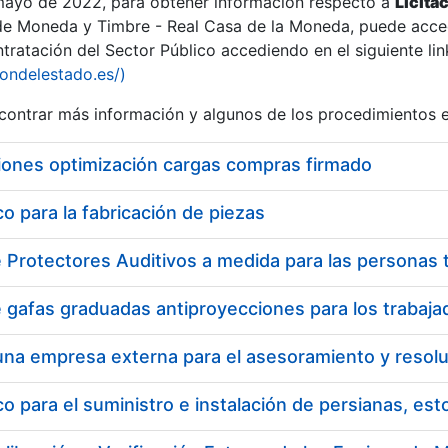
 mayo de 2022, para obtener información respecto a
Licita
de Moneda y Timbre - Real Casa de la Moneda, puede acced
ratación del Sector Público accediendo en el siguiente lin
tu
iondelestado.es/)
tu
ontrar más información y algunos de los procedimientos 
atu
iones optimización cargas compras firmado
 para la fabricación de piezas
tatu
 para el suministro e instalación de persianas, es