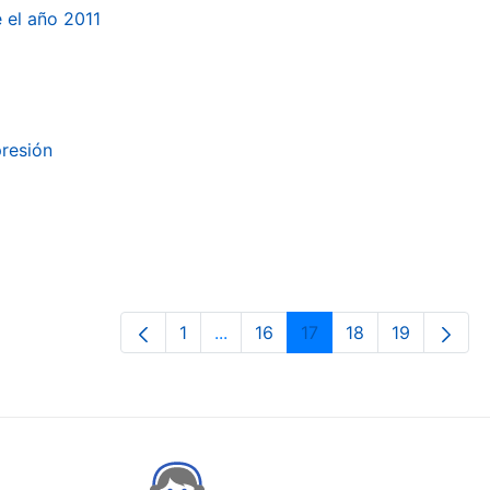
e el año 2011
presión
1
...
16
17
18
19
Orrialdea
Intermediate Pages Use TAB to n
Orrialdea
Orrialdea
Orrialdea
Orrialdea