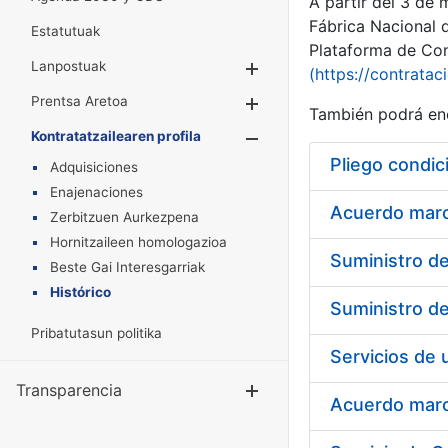
A partir del 3 de
Fábrica Nacional 
Estatutuak
Plataforma de Cont
Lanpostuak
Erakutsi/Ezkuta
(https://contratac
Prentsa Aretoa
Erakutsi/Ezkuta
También podrá enc
Kontratatzailearen profila
Erakutsi/Ezkut
Pliego condic
Adquisiciones
Enajenaciones
Acuerdo marco
Zerbitzuen Aurkezpena
Hornitzaileen homologazioa
Beste Gai Interesgarriak
Histórico
Pribatutasun politika
Transparencia
Erakutsi/Ezku
Acuerdo marco