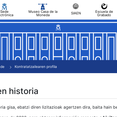
Sede
Museo Casa de la
Escuela de
SIAEN
ectrónica
Moneda
Grabado
tatu
tatu
tatu
tatu
nde
Kontratatzailearen profila
tatu
en historia
ria gisa, ebatzi diren lizitazioak agertzen dira, baita hain 
tu