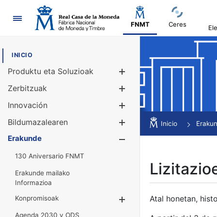
Nabigazioa
FNMT
Ceres
El
INICIO
Produktu eta Soluzioak
Erakutsi/Ezku
Zerbitzuak
Erakutsi/Ezku
Innovación
Erakutsi/Ezku
Bildumazalearen
Erakutsi/Ezku
Inicio
Eraku
Erakunde
Erakutsi/Ezku
130 Aniversario FNMT
Lizitazio
Erakunde mailako
Informazioa
Atal honetan, histo
Konpromisoak
Erakutsi/Ezkuta
Agenda 2030 y ODS