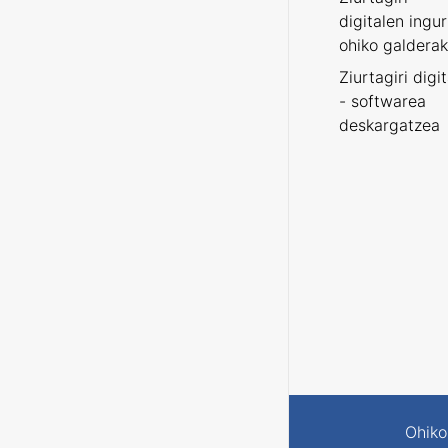
digitalen ingu
ohiko galderak
Ziurtagiri digi
- softwarea
deskargatzea
Ohiko