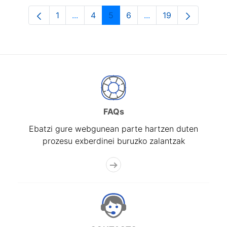
1
...
4
5
6
...
19
Orrialdea
Intermediate Pages Use TAB to navigat
Orrialdea
Orrialdea
Orrialdea
Intermediate Pages U
Orrialdea
FAQs
Ebatzi gure webgunean parte hartzen duten
prozesu exberdinei buruzko zalantzak