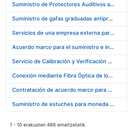
Suministro de Protectores Auditivos a medida para las personas trabajadoras de los Centros de Trabajo de Madrid y Burgos
Suministro de gafas graduadas antiproyecciones para los trabajadores de la FNMT-RCM en los centros de trabajo de Madrid y Burgos
Servicios de una empresa externa para el asesoramiento y resolución de los recursos de alzada que se presentan relacionados con procesos de selección para la FNMT-RCM
Acuerdo marco para el suministro e instalación de persianas, estores y otros complementos
Servicio de Calibración y Verificación Externa de los Equipos de Medición del Servicio de Prevención de la FNMT-RCM
Conexión mediante Fibra Óptica de los Centros de Proceso de Datos (CPDs) de las sedes de la FNMT-RCM de Burgos y Madrid
Contratación de acuerdo marco para el Suministro de Material de Electricidad para la Fábrica Nacional de Moneda y Timbre-Real Casa de la Moneda en su centro de trabajo de Burgos
Suministro de estuches para moneda de 30 €
1 - 10 erakusten 486 emaitzetatik.