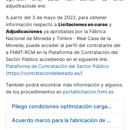
adjudikazioak ere:
A partir del 3 de mayo de 2022, para obtener
Erakutsi/Ezkutatu
información respecto a
Licitaciones en curso
y
Erakutsi/Ezkutatu
Adjudicaciones
ya aprobadas por la Fábrica
Nacional de Moneda y Timbre - Real Casa de la
Erakutsi/Ezkutatu
Moneda, puede acceder al perfil del contratante del
a FNMT-RCM en la Plataforma de Contratación del
Sector Público accediendo en el siguiente link:
Plataforma de Contratación del Sector Público
(https://contrataciondelestado.es/)
También podrá encontrar más información y algunos
de los procedimientos en
portallicitacion.fnmt.es
Pliego condiciones optimización cargas compras firmado
Erakutsi/Ezkutatu
Acuerdo marco para la fabricación de piezas