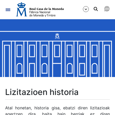
Nabigazioa
Erakutsi/Ezkutatu
Erakutsi/Ezkutatu
Erakutsi/Ezkutatu
Erakutsi/Ezkutatu
Erakutsi/Ezkutatu
Lizitazioen historia
Erakutsi/Ezkutatu
Atal honetan, historia gisa, ebatzi diren lizitazioak
agertzen dira, baita hain berriak ez diren