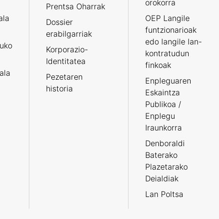
orokorra
Prentsa Oharrak
ala
OEP Langile
Dossier
funtzionarioak
erabilgarriak
edo langile lan-
ruko
Korporazio-
kontratudun
Identitatea
finkoak
tala
Pezetaren
Enpleguaren
historia
Eskaintza
Publikoa /
Enplegu
Iraunkorra
Denboraldi
Baterako
Plazetarako
Deialdiak
Lan Poltsa