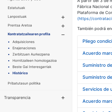
A partir del 3 de
Fábrica Nacional 
Estatutuak
Plataforma de Cont
Lanpostuak
Erakutsi/Ezkuta
(https://contratac
Prentsa Aretoa
Erakutsi/Ezkuta
También podrá enc
Kontratatzailearen profila
Erakutsi/Ezkut
Pliego condic
Adquisiciones
Enajenaciones
Acuerdo marco
Zerbitzuen Aurkezpena
Hornitzaileen homologazioa
Beste Gai Interesgarriak
Histórico
Pribatutasun politika
Transparencia
Erakutsi/Ezku
Acuerdo marco