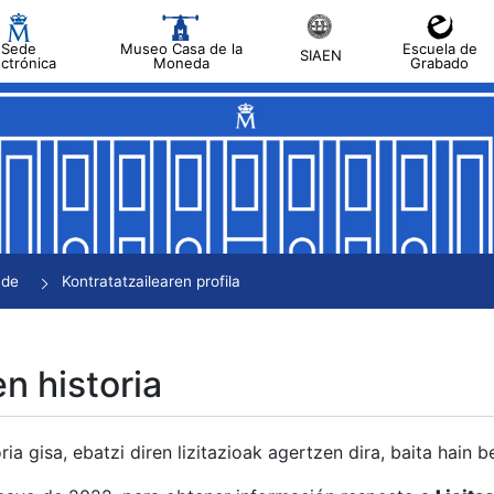
Sede
Museo Casa de la
Escuela de
SIAEN
ectrónica
Moneda
Grabado
tatu
tatu
tatu
tatu
nde
Kontratatzailearen profila
tatu
en historia
ria gisa, ebatzi diren lizitazioak agertzen dira, baita hain 
tu