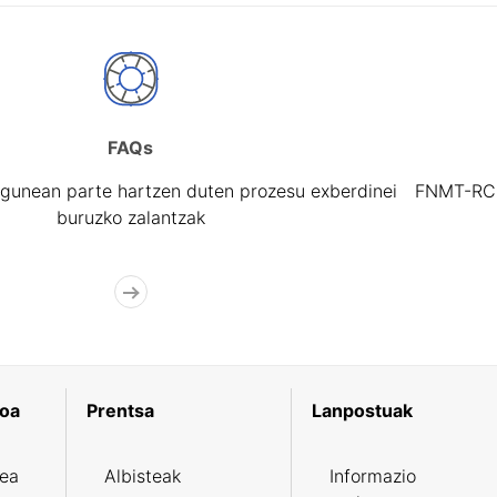
FAQs
gunean parte hartzen duten prozesu exberdinei
FNMT-RCM 
buruzko zalantzak
koa
Prentsa
Lanpostuak
zea
Albisteak
Informazio