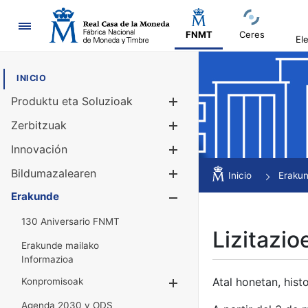
Nabigazioa
FNMT
Ceres
El
INICIO
Produktu eta Soluzioak
Erakutsi/Ezku
Zerbitzuak
Erakutsi/Ezku
Innovación
Erakutsi/Ezku
Bildumazalearen
Erakutsi/Ezku
Inicio
Eraku
Erakunde
Erakutsi/Ezku
130 Aniversario FNMT
Lizitazio
Erakunde mailako
Informazioa
Atal honetan, histo
Konpromisoak
Erakutsi/Ezkuta
Agenda 2030 y ODS