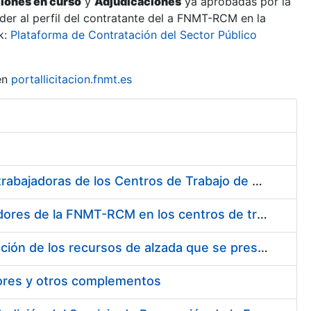
ciones en curso
y
Adjudicaciones
ya aprobadas por la
er al perfil del contratante del a FNMT-RCM en la
k:
Plataforma de Contratación del Sector Público
en
portallicitacion.fnmt.es
Suministro de Protectores Auditivos a medida para las personas trabajadoras de los Centros de Trabajo de Madrid y Burgos
Suministro de gafas graduadas antiproyecciones para los trabajadores de la FNMT-RCM en los centros de trabajo de Madrid y Burgos
Servicios de una empresa externa para el asesoramiento y resolución de los recursos de alzada que se presentan relacionados con procesos de selección para la FNMT-RCM
tores y otros complementos