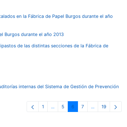
talados en la Fábrica de Papel Burgos durante el año
pel Burgos durante el año 2013
ipastos de las distintas secciones de la Fábrica de
ditorías internas del Sistema de Gestión de Prevención
1
...
5
6
7
...
19
Orrialdea
Intermediate Pages Use TAB to nav
Orrialdea
Orrialdea
Orrialdea
Intermediate Pa
Orrialdea