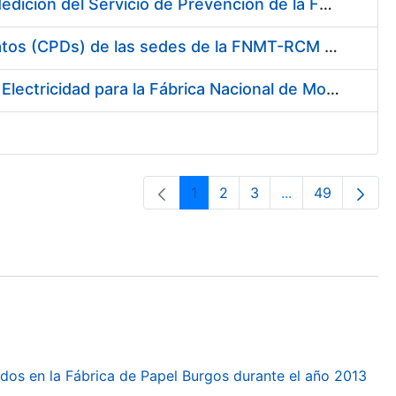
Servicio de Calibración y Verificación Externa de los Equipos de Medición del Servicio de Prevención de la FNMT-RCM
Conexión mediante Fibra Óptica de los Centros de Proceso de Datos (CPDs) de las sedes de la FNMT-RCM de Burgos y Madrid
Contratación de acuerdo marco para el Suministro de Material de Electricidad para la Fábrica Nacional de Moneda y Timbre-Real Casa de la Moneda en su centro de trabajo de Burgos
1
2
3
...
49
Orrialdea
Orrialdea
Orrialdea
Intermediate Pa
Orrialdea
dos en la Fábrica de Papel Burgos durante el año 2013