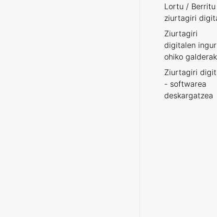
Lortu / Berritu
ziurtagiri digit
Ziurtagiri
digitalen ingu
ohiko galderak
Ziurtagiri digi
- softwarea
deskargatzea