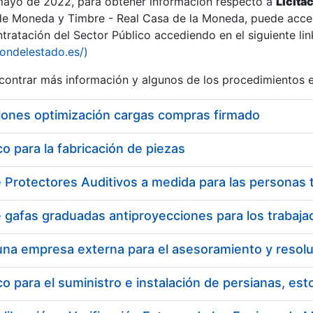
 mayo de 2022, para obtener información respecto a
Licita
de Moneda y Timbre - Real Casa de la Moneda, puede acced
ratación del Sector Público accediendo en el siguiente lin
tu
iondelestado.es/)
tu
ontrar más información y algunos de los procedimientos 
atu
iones optimización cargas compras firmado
 para la fabricación de piezas
tatu
 para el suministro e instalación de persianas, es