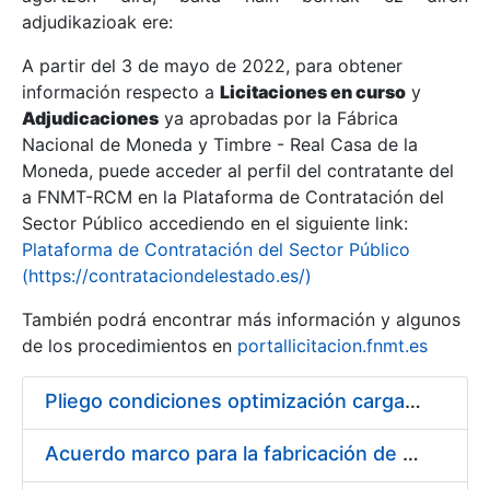
adjudikazioak ere:
A partir del 3 de mayo de 2022, para obtener
Erakutsi/Ezkutatu
información respecto a
Licitaciones en curso
y
Erakutsi/Ezkutatu
Adjudicaciones
ya aprobadas por la Fábrica
Nacional de Moneda y Timbre - Real Casa de la
Erakutsi/Ezkutatu
Moneda, puede acceder al perfil del contratante del
a FNMT-RCM en la Plataforma de Contratación del
Sector Público accediendo en el siguiente link:
Plataforma de Contratación del Sector Público
(https://contrataciondelestado.es/)
También podrá encontrar más información y algunos
de los procedimientos en
portallicitacion.fnmt.es
Pliego condiciones optimización cargas compras firmado
Erakutsi/Ezkutatu
Acuerdo marco para la fabricación de piezas