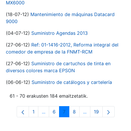
MX6000
(18-07-12)
Mantenimiento de máquinas Datacard
9000
(04-07-12)
Suministro Agendas 2013
(27-06-12)
Ref: 01-1416-2012, Reforma integral del
comedor de empresa de la FNMT-RCM
(27-06-12)
Suministro de cartuchos de tinta en
diversos colores marca EPSON
(06-06-12)
Suministro de catálogos y cartelería
61 - 70 erakusten 184 emaitzetatik.
1
...
6
7
8
...
19
Orrialdea
Intermediate Pages Use TAB to navigat
Orrialdea
Orrialdea
Orrialdea
Intermediate Pages U
Orrialdea