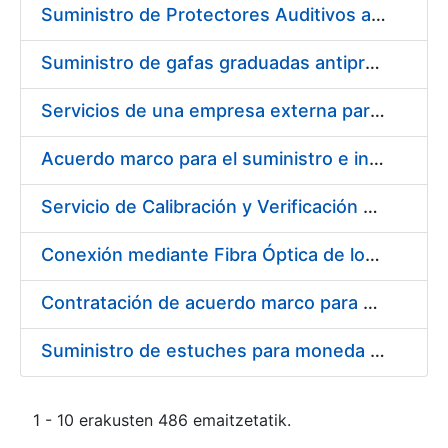
Suministro de Protectores Auditivos a medida para las personas trabajadoras de los Centros de Trabajo de Madrid y Burgos
Suministro de gafas graduadas antiproyecciones para los trabajadores de la FNMT-RCM en los centros de trabajo de Madrid y Burgos
Servicios de una empresa externa para el asesoramiento y resolución de los recursos de alzada que se presentan relacionados con procesos de selección para la FNMT-RCM
Acuerdo marco para el suministro e instalación de persianas, estores y otros complementos
Servicio de Calibración y Verificación Externa de los Equipos de Medición del Servicio de Prevención de la FNMT-RCM
Conexión mediante Fibra Óptica de los Centros de Proceso de Datos (CPDs) de las sedes de la FNMT-RCM de Burgos y Madrid
Contratación de acuerdo marco para el Suministro de Material de Electricidad para la Fábrica Nacional de Moneda y Timbre-Real Casa de la Moneda en su centro de trabajo de Burgos
Suministro de estuches para moneda de 30 €
1 - 10 erakusten 486 emaitzetatik.