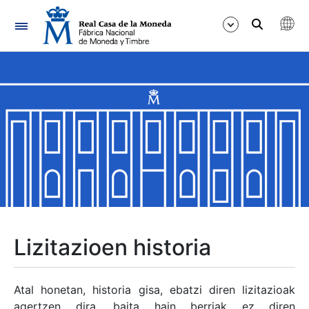
Nabigazioa
Erakutsi/Ezkutatu
Erakutsi/Ezkutatu
Erakutsi/Ezkutatu
Erakutsi/Ezkutatu
Erakutsi/Ezkutatu
Lizitazioen historia
Erakutsi/Ezkutatu
Atal honetan, historia gisa, ebatzi diren lizitazioak
agertzen dira, baita hain berriak ez diren