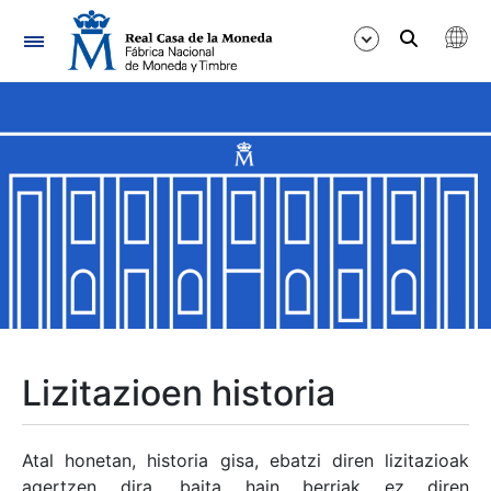
Nabigazioa
Erakutsi/Ezkutatu
Erakutsi/Ezkutatu
Erakutsi/Ezkutatu
Erakutsi/Ezkutatu
Erakutsi/Ezkutatu
Lizitazioen historia
Erakutsi/Ezkutatu
Atal honetan, historia gisa, ebatzi diren lizitazioak
agertzen dira, baita hain berriak ez diren