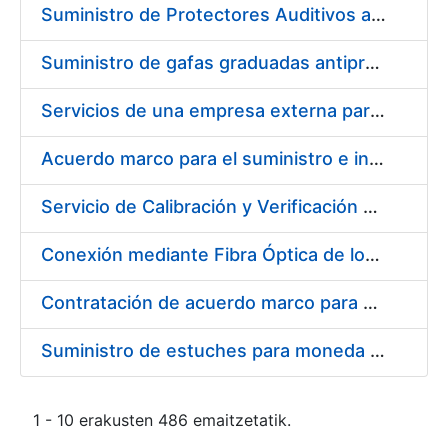
Suministro de Protectores Auditivos a medida para las personas trabajadoras de los Centros de Trabajo de Madrid y Burgos
Suministro de gafas graduadas antiproyecciones para los trabajadores de la FNMT-RCM en los centros de trabajo de Madrid y Burgos
Servicios de una empresa externa para el asesoramiento y resolución de los recursos de alzada que se presentan relacionados con procesos de selección para la FNMT-RCM
Acuerdo marco para el suministro e instalación de persianas, estores y otros complementos
Servicio de Calibración y Verificación Externa de los Equipos de Medición del Servicio de Prevención de la FNMT-RCM
Conexión mediante Fibra Óptica de los Centros de Proceso de Datos (CPDs) de las sedes de la FNMT-RCM de Burgos y Madrid
Contratación de acuerdo marco para el Suministro de Material de Electricidad para la Fábrica Nacional de Moneda y Timbre-Real Casa de la Moneda en su centro de trabajo de Burgos
Suministro de estuches para moneda de 30 €
1 - 10 erakusten 486 emaitzetatik.