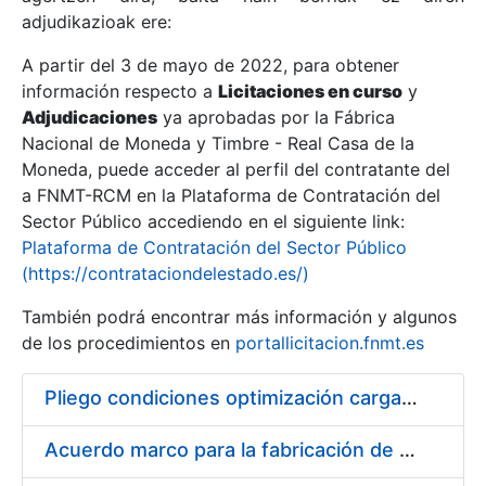
adjudikazioak ere:
A partir del 3 de mayo de 2022, para obtener
Erakutsi/Ezkutatu
información respecto a
Licitaciones en curso
y
Erakutsi/Ezkutatu
Adjudicaciones
ya aprobadas por la Fábrica
Nacional de Moneda y Timbre - Real Casa de la
Erakutsi/Ezkutatu
Moneda, puede acceder al perfil del contratante del
a FNMT-RCM en la Plataforma de Contratación del
Sector Público accediendo en el siguiente link:
Plataforma de Contratación del Sector Público
(https://contrataciondelestado.es/)
También podrá encontrar más información y algunos
de los procedimientos en
portallicitacion.fnmt.es
Pliego condiciones optimización cargas compras firmado
Erakutsi/Ezkutatu
Acuerdo marco para la fabricación de piezas