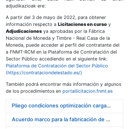
adjudikazioak ere:
A partir del 3 de mayo de 2022, para obtener
Erakutsi/Ezkutatu
información respecto a
Licitaciones en curso
y
Erakutsi/Ezkutatu
Adjudicaciones
ya aprobadas por la Fábrica
Nacional de Moneda y Timbre - Real Casa de la
Erakutsi/Ezkutatu
Moneda, puede acceder al perfil del contratante del
a FNMT-RCM en la Plataforma de Contratación del
Sector Público accediendo en el siguiente link:
Plataforma de Contratación del Sector Público
(https://contrataciondelestado.es/)
También podrá encontrar más información y algunos
de los procedimientos en
portallicitacion.fnmt.es
Pliego condiciones optimización cargas compras firmado
Erakutsi/Ezkutatu
Acuerdo marco para la fabricación de piezas