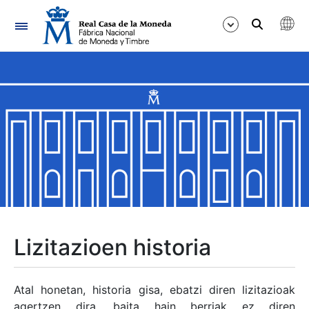
Nabigazioa
Erakutsi/Ezkutatu
Erakutsi/Ezkutatu
Erakutsi/Ezkutatu
Erakutsi/Ezkutatu
Erakutsi/Ezkutatu
Lizitazioen historia
Erakutsi/Ezkutatu
Atal honetan, historia gisa, ebatzi diren lizitazioak
agertzen dira, baita hain berriak ez diren