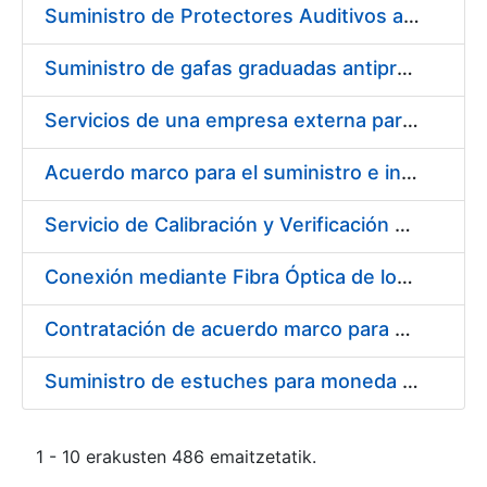
Suministro de Protectores Auditivos a medida para las personas trabajadoras de los Centros de Trabajo de Madrid y Burgos
Suministro de gafas graduadas antiproyecciones para los trabajadores de la FNMT-RCM en los centros de trabajo de Madrid y Burgos
Servicios de una empresa externa para el asesoramiento y resolución de los recursos de alzada que se presentan relacionados con procesos de selección para la FNMT-RCM
Acuerdo marco para el suministro e instalación de persianas, estores y otros complementos
Servicio de Calibración y Verificación Externa de los Equipos de Medición del Servicio de Prevención de la FNMT-RCM
Conexión mediante Fibra Óptica de los Centros de Proceso de Datos (CPDs) de las sedes de la FNMT-RCM de Burgos y Madrid
Contratación de acuerdo marco para el Suministro de Material de Electricidad para la Fábrica Nacional de Moneda y Timbre-Real Casa de la Moneda en su centro de trabajo de Burgos
Suministro de estuches para moneda de 30 €
1 - 10 erakusten 486 emaitzetatik.