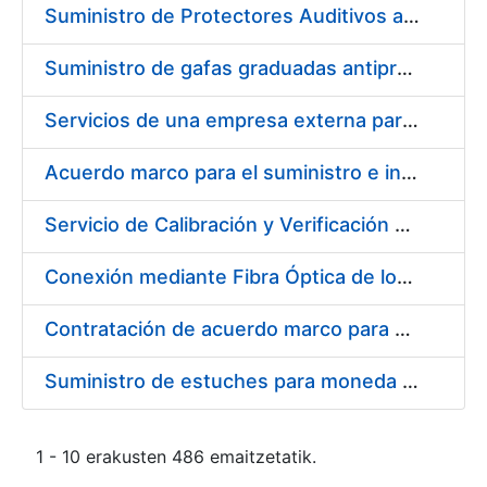
Suministro de Protectores Auditivos a medida para las personas trabajadoras de los Centros de Trabajo de Madrid y Burgos
Suministro de gafas graduadas antiproyecciones para los trabajadores de la FNMT-RCM en los centros de trabajo de Madrid y Burgos
Servicios de una empresa externa para el asesoramiento y resolución de los recursos de alzada que se presentan relacionados con procesos de selección para la FNMT-RCM
Acuerdo marco para el suministro e instalación de persianas, estores y otros complementos
Servicio de Calibración y Verificación Externa de los Equipos de Medición del Servicio de Prevención de la FNMT-RCM
Conexión mediante Fibra Óptica de los Centros de Proceso de Datos (CPDs) de las sedes de la FNMT-RCM de Burgos y Madrid
Contratación de acuerdo marco para el Suministro de Material de Electricidad para la Fábrica Nacional de Moneda y Timbre-Real Casa de la Moneda en su centro de trabajo de Burgos
Suministro de estuches para moneda de 30 €
1 - 10 erakusten 486 emaitzetatik.