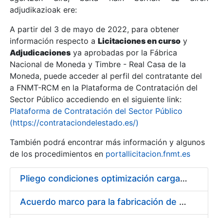
adjudikazioak ere:
A partir del 3 de mayo de 2022, para obtener
Erakutsi/Ezkutatu
información respecto a
Licitaciones en curso
y
Erakutsi/Ezkutatu
Adjudicaciones
ya aprobadas por la Fábrica
Nacional de Moneda y Timbre - Real Casa de la
Erakutsi/Ezkutatu
Moneda, puede acceder al perfil del contratante del
a FNMT-RCM en la Plataforma de Contratación del
Sector Público accediendo en el siguiente link:
Plataforma de Contratación del Sector Público
(https://contrataciondelestado.es/)
También podrá encontrar más información y algunos
de los procedimientos en
portallicitacion.fnmt.es
Pliego condiciones optimización cargas compras firmado
Erakutsi/Ezkutatu
Acuerdo marco para la fabricación de piezas