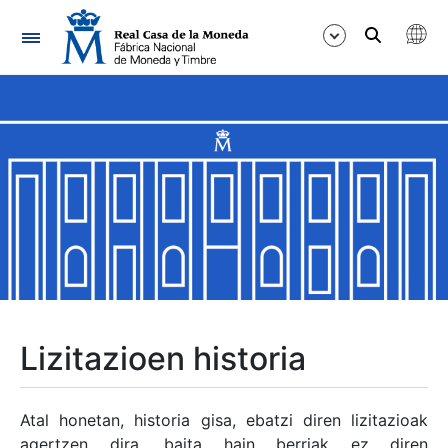
Nabigazioa
Erakutsi/Ezkutatu
Erakutsi/Ezkutatu
Erakutsi/Ezkutatu
Erakutsi/Ezkutatu
Erakutsi/Ezkutatu
Lizitazioen historia
Erakutsi/Ezkutatu
Atal honetan, historia gisa, ebatzi diren lizitazioak
agertzen dira, baita hain berriak ez diren