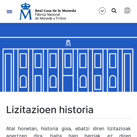
Nabigazioa
Erakutsi/Ezkutatu
Erakutsi/Ezkutatu
Erakutsi/Ezkutatu
Erakutsi/Ezkutatu
Erakutsi/Ezkutatu
Lizitazioen historia
Erakutsi/Ezkutatu
Atal honetan, historia gisa, ebatzi diren lizitazioak
agertzen dira, baita hain berriak ez diren