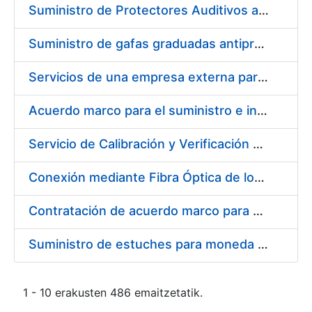
Suministro de Protectores Auditivos a medida para las personas trabajadoras de los Centros de Trabajo de Madrid y Burgos
Suministro de gafas graduadas antiproyecciones para los trabajadores de la FNMT-RCM en los centros de trabajo de Madrid y Burgos
Servicios de una empresa externa para el asesoramiento y resolución de los recursos de alzada que se presentan relacionados con procesos de selección para la FNMT-RCM
Acuerdo marco para el suministro e instalación de persianas, estores y otros complementos
Servicio de Calibración y Verificación Externa de los Equipos de Medición del Servicio de Prevención de la FNMT-RCM
Conexión mediante Fibra Óptica de los Centros de Proceso de Datos (CPDs) de las sedes de la FNMT-RCM de Burgos y Madrid
Contratación de acuerdo marco para el Suministro de Material de Electricidad para la Fábrica Nacional de Moneda y Timbre-Real Casa de la Moneda en su centro de trabajo de Burgos
Suministro de estuches para moneda de 30 €
1 - 10 erakusten 486 emaitzetatik.