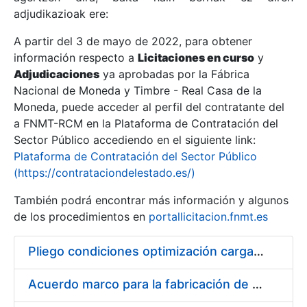
adjudikazioak ere:
A partir del 3 de mayo de 2022, para obtener
Erakutsi/Ezkutatu
información respecto a
Licitaciones en curso
y
Erakutsi/Ezkutatu
Adjudicaciones
ya aprobadas por la Fábrica
Nacional de Moneda y Timbre - Real Casa de la
Erakutsi/Ezkutatu
Moneda, puede acceder al perfil del contratante del
a FNMT-RCM en la Plataforma de Contratación del
Sector Público accediendo en el siguiente link:
Plataforma de Contratación del Sector Público
(https://contrataciondelestado.es/)
También podrá encontrar más información y algunos
de los procedimientos en
portallicitacion.fnmt.es
Pliego condiciones optimización cargas compras firmado
Erakutsi/Ezkutatu
Acuerdo marco para la fabricación de piezas