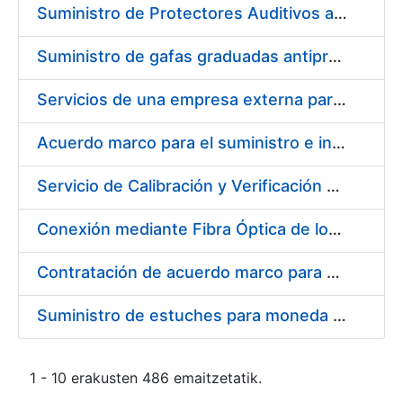
Suministro de Protectores Auditivos a medida para las personas trabajadoras de los Centros de Trabajo de Madrid y Burgos
Suministro de gafas graduadas antiproyecciones para los trabajadores de la FNMT-RCM en los centros de trabajo de Madrid y Burgos
Servicios de una empresa externa para el asesoramiento y resolución de los recursos de alzada que se presentan relacionados con procesos de selección para la FNMT-RCM
Acuerdo marco para el suministro e instalación de persianas, estores y otros complementos
Servicio de Calibración y Verificación Externa de los Equipos de Medición del Servicio de Prevención de la FNMT-RCM
Conexión mediante Fibra Óptica de los Centros de Proceso de Datos (CPDs) de las sedes de la FNMT-RCM de Burgos y Madrid
Contratación de acuerdo marco para el Suministro de Material de Electricidad para la Fábrica Nacional de Moneda y Timbre-Real Casa de la Moneda en su centro de trabajo de Burgos
Suministro de estuches para moneda de 30 €
1 - 10 erakusten 486 emaitzetatik.