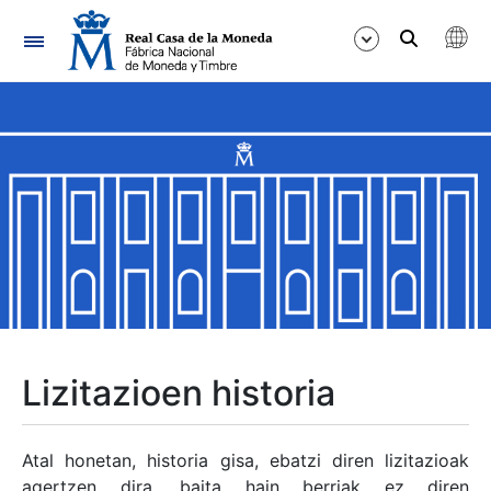
Nabigazioa
Erakutsi/Ezkutatu
Erakutsi/Ezkutatu
Erakutsi/Ezkutatu
Erakutsi/Ezkutatu
Erakutsi/Ezkutatu
Lizitazioen historia
Erakutsi/Ezkutatu
Atal honetan, historia gisa, ebatzi diren lizitazioak
agertzen dira, baita hain berriak ez diren