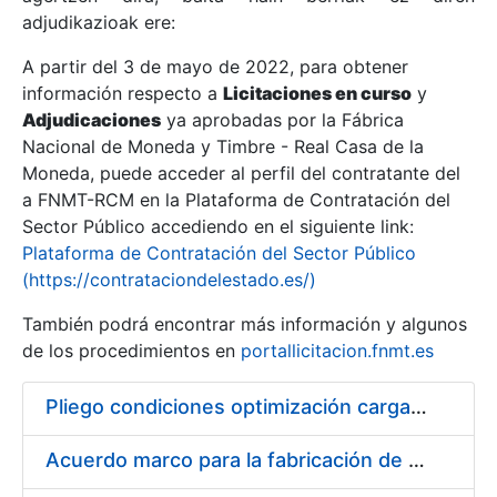
adjudikazioak ere:
A partir del 3 de mayo de 2022, para obtener
Erakutsi/Ezkutatu
información respecto a
Licitaciones en curso
y
Erakutsi/Ezkutatu
Adjudicaciones
ya aprobadas por la Fábrica
Nacional de Moneda y Timbre - Real Casa de la
Erakutsi/Ezkutatu
Moneda, puede acceder al perfil del contratante del
a FNMT-RCM en la Plataforma de Contratación del
Sector Público accediendo en el siguiente link:
Plataforma de Contratación del Sector Público
(https://contrataciondelestado.es/)
También podrá encontrar más información y algunos
de los procedimientos en
portallicitacion.fnmt.es
Pliego condiciones optimización cargas compras firmado
Erakutsi/Ezkutatu
Acuerdo marco para la fabricación de piezas