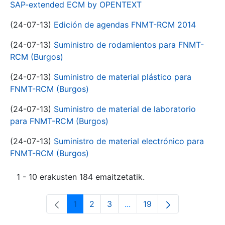
SAP-extended ECM by OPENTEXT
(24-07-13)
Edición de agendas FNMT-RCM 2014
(24-07-13)
Suministro de rodamientos para FNMT-
RCM (Burgos)
(24-07-13)
Suministro de material plástico para
FNMT-RCM (Burgos)
(24-07-13)
Suministro de material de laboratorio
para FNMT-RCM (Burgos)
(24-07-13)
Suministro de material electrónico para
FNMT-RCM (Burgos)
1 - 10 erakusten 184 emaitzetatik.
1
2
3
...
19
Orrialdea
Orrialdea
Orrialdea
Intermediate Pages Use T
Orrialdea