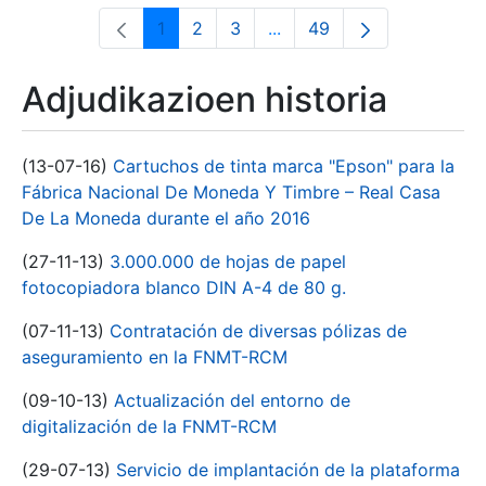
1
2
3
...
49
Orrialdea
Orrialdea
Orrialdea
Intermediate Pages Use T
Orrialdea
Adjudikazioen historia
(13-07-16)
Cartuchos de tinta marca "Epson" para la
Fábrica Nacional De Moneda Y Timbre – Real Casa
De La Moneda durante el año 2016
(27-11-13)
3.000.000 de hojas de papel
fotocopiadora blanco DIN A-4 de 80 g.
(07-11-13)
Contratación de diversas pólizas de
aseguramiento en la FNMT-RCM
(09-10-13)
Actualización del entorno de
digitalización de la FNMT-RCM
(29-07-13)
Servicio de implantación de la plataforma