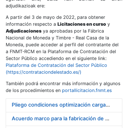
adjudikazioak ere:
A partir del 3 de mayo de 2022, para obtener
Erakutsi/Ezkutatu
información respecto a
Licitaciones en curso
y
Erakutsi/Ezkutatu
Adjudicaciones
ya aprobadas por la Fábrica
Nacional de Moneda y Timbre - Real Casa de la
Erakutsi/Ezkutatu
Moneda, puede acceder al perfil del contratante del
a FNMT-RCM en la Plataforma de Contratación del
Sector Público accediendo en el siguiente link:
Plataforma de Contratación del Sector Público
(https://contrataciondelestado.es/)
También podrá encontrar más información y algunos
de los procedimientos en
portallicitacion.fnmt.es
Pliego condiciones optimización cargas compras firmado
Erakutsi/Ezkutatu
Acuerdo marco para la fabricación de piezas