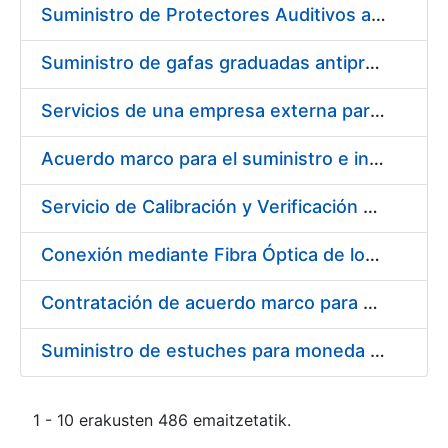
Suministro de Protectores Auditivos a medida para las personas trabajadoras de los Centros de Trabajo de Madrid y Burgos
Suministro de gafas graduadas antiproyecciones para los trabajadores de la FNMT-RCM en los centros de trabajo de Madrid y Burgos
Servicios de una empresa externa para el asesoramiento y resolución de los recursos de alzada que se presentan relacionados con procesos de selección para la FNMT-RCM
Acuerdo marco para el suministro e instalación de persianas, estores y otros complementos
Servicio de Calibración y Verificación Externa de los Equipos de Medición del Servicio de Prevención de la FNMT-RCM
Conexión mediante Fibra Óptica de los Centros de Proceso de Datos (CPDs) de las sedes de la FNMT-RCM de Burgos y Madrid
Contratación de acuerdo marco para el Suministro de Material de Electricidad para la Fábrica Nacional de Moneda y Timbre-Real Casa de la Moneda en su centro de trabajo de Burgos
Suministro de estuches para moneda de 30 €
1 - 10 erakusten 486 emaitzetatik.