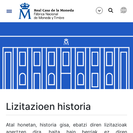
Nabigazioa
Erakutsi/Ezkutatu
Erakutsi/Ezkutatu
Erakutsi/Ezkutatu
Erakutsi/Ezkutatu
Erakutsi/Ezkutatu
Lizitazioen historia
Erakutsi/Ezkutatu
Atal honetan, historia gisa, ebatzi diren lizitazioak
agertzen dira, baita hain berriak ez diren