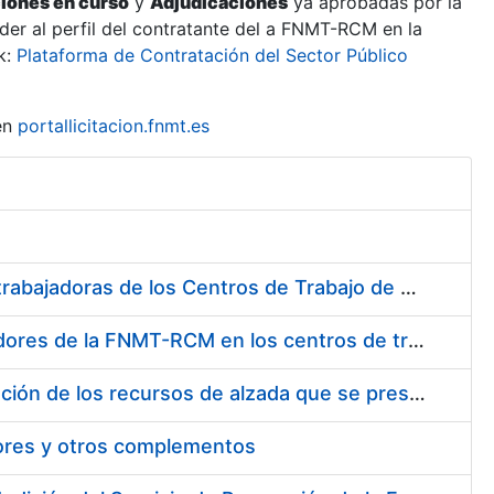
ciones en curso
y
Adjudicaciones
ya aprobadas por la
er al perfil del contratante del a FNMT-RCM en la
k:
Plataforma de Contratación del Sector Público
en
portallicitacion.fnmt.es
Suministro de Protectores Auditivos a medida para las personas trabajadoras de los Centros de Trabajo de Madrid y Burgos
Suministro de gafas graduadas antiproyecciones para los trabajadores de la FNMT-RCM en los centros de trabajo de Madrid y Burgos
Servicios de una empresa externa para el asesoramiento y resolución de los recursos de alzada que se presentan relacionados con procesos de selección para la FNMT-RCM
tores y otros complementos