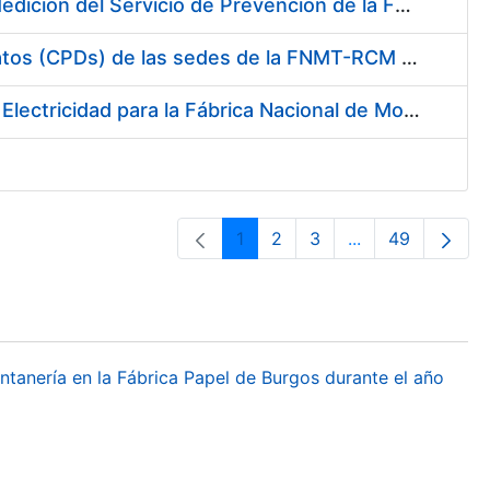
Servicio de Calibración y Verificación Externa de los Equipos de Medición del Servicio de Prevención de la FNMT-RCM
Conexión mediante Fibra Óptica de los Centros de Proceso de Datos (CPDs) de las sedes de la FNMT-RCM de Burgos y Madrid
Contratación de acuerdo marco para el Suministro de Material de Electricidad para la Fábrica Nacional de Moneda y Timbre-Real Casa de la Moneda en su centro de trabajo de Burgos
1
2
3
...
49
Orrialdea
Orrialdea
Orrialdea
Intermediate Pa
Orrialdea
ontanería en la Fábrica Papel de Burgos durante el año