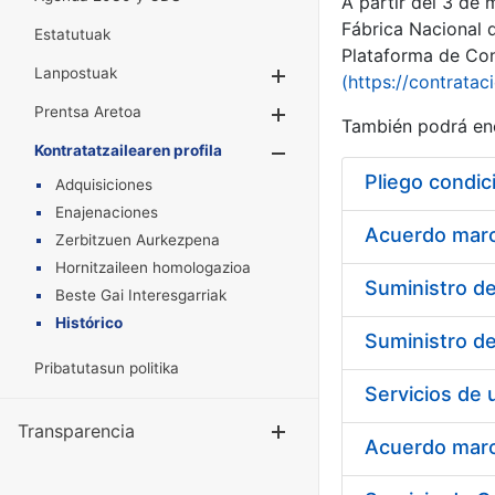
A partir del 3 de
Fábrica Nacional 
Estatutuak
Plataforma de Cont
Lanpostuak
Erakutsi/Ezkuta
(https://contratac
Prentsa Aretoa
Erakutsi/Ezkuta
También podrá enc
Kontratatzailearen profila
Erakutsi/Ezkut
Pliego condic
Adquisiciones
Enajenaciones
Acuerdo marco
Zerbitzuen Aurkezpena
Hornitzaileen homologazioa
Beste Gai Interesgarriak
Histórico
Pribatutasun politika
Transparencia
Erakutsi/Ezku
Acuerdo marco