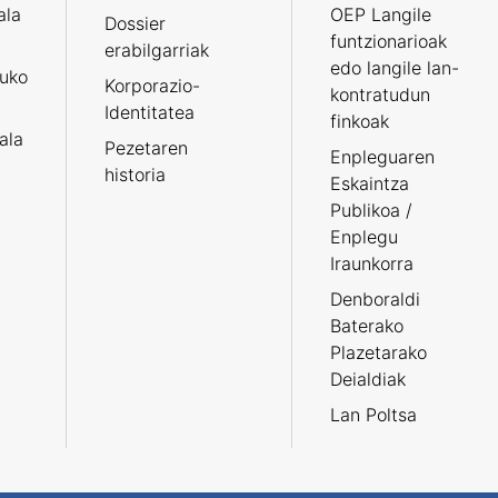
ala
OEP Langile
Dossier
funtzionarioak
erabilgarriak
edo langile lan-
ruko
Korporazio-
kontratudun
Identitatea
finkoak
tala
Pezetaren
Enpleguaren
historia
Eskaintza
Publikoa /
Enplegu
Iraunkorra
Denboraldi
Baterako
Plazetarako
Deialdiak
Lan Poltsa