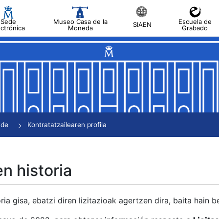
Sede
Museo Casa de la
Escuela de
SIAEN
ectrónica
Moneda
Grabado
tatu
tatu
tatu
tatu
nde
Kontratatzailearen profila
tatu
en historia
ria gisa, ebatzi diren lizitazioak agertzen dira, baita hain 
tu