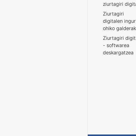
ziurtagiri digit
Ziurtagiri
digitalen ingu
ohiko galderak
Ziurtagiri digi
- softwarea
deskargatzea