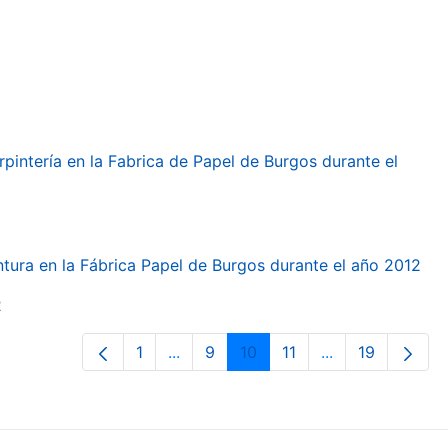
arpintería en la Fabrica de Papel de Burgos durante el
intura en la Fábrica Papel de Burgos durante el año 2012
2
1
...
9
10
11
...
19
Orrialdea
Intermediate Pages Use TAB to navi
Orrialdea
Orrialdea
Orrialdea
Intermediate Pa
Orrialdea