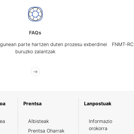
FAQs
gunean parte hartzen duten prozesu exberdinei
FNMT-RCM 
buruzko zalantzak
koa
Prentsa
Lanpostuak
zea
Albisteak
Informazio
orokorra
Prentsa Oharrak