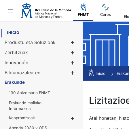
Nabigazioa
FNMT
Ceres
El
INICIO
Produktu eta Soluzioak
Erakutsi/Ezku
Zerbitzuak
Erakutsi/Ezku
Innovación
Erakutsi/Ezku
Bildumazalearen
Erakutsi/Ezku
Inicio
Eraku
Erakunde
Erakutsi/Ezku
130 Aniversario FNMT
Lizitazio
Erakunde mailako
Informazioa
Atal honetan, histo
Konpromisoak
Erakutsi/Ezkuta
Agenda 2030 y ODS