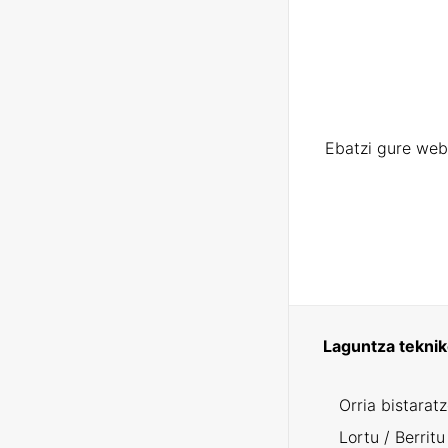
Ebatzi gure web
Laguntza tekni
Orria bistarat
Lortu / Berritu