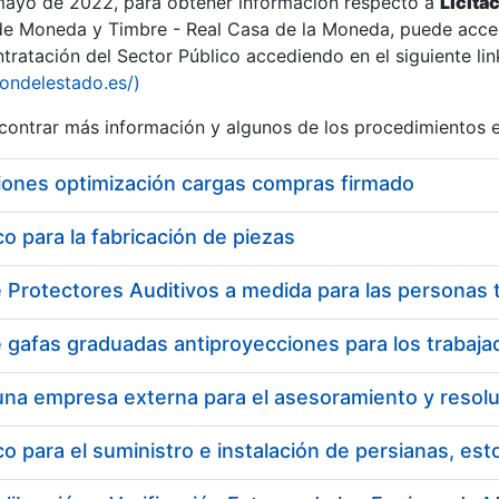
 mayo de 2022, para obtener información respecto a
Licita
de Moneda y Timbre - Real Casa de la Moneda, puede acced
ratación del Sector Público accediendo en el siguiente lin
tu
iondelestado.es/)
tu
ontrar más información y algunos de los procedimientos 
atu
iones optimización cargas compras firmado
 para la fabricación de piezas
tatu
 para el suministro e instalación de persianas, es