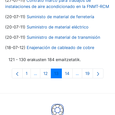
(27-07-11)
Contrato marco para trabajos de
instalaciones de aire acondicionado en la FNMT-RCM
(20-07-11)
Suministo de material de ferretería
(20-07-11)
Suministro de material eléctrico
(20-07-11)
Suministro de material de transmisión
(18-07-12)
Enajenación de cableado de cobre
121 - 130 erakusten 184 emaitzetatik.
1
...
12
13
14
...
19
Orrialdea
Intermediate Pages Use TAB to navigate.
Orrialdea
Orrialdea
Orrialdea
Intermediate Pages
Orrialdea