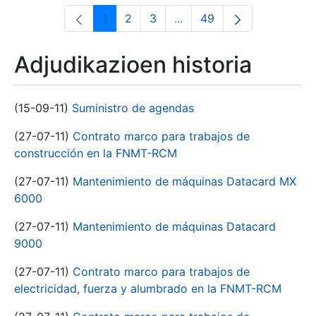
1
2
3
...
49
Orrialdea
Orrialdea
Orrialdea
Intermediate Pages Use T
Orrialdea
Adjudikazioen historia
(15-09-11)
Suministro de agendas
(27-07-11)
Contrato marco para trabajos de
construcción en la FNMT-RCM
(27-07-11)
Mantenimiento de máquinas Datacard MX
6000
(27-07-11)
Mantenimiento de máquinas Datacard
9000
(27-07-11)
Contrato marco para trabajos de
electricidad, fuerza y alumbrado en la FNMT-RCM