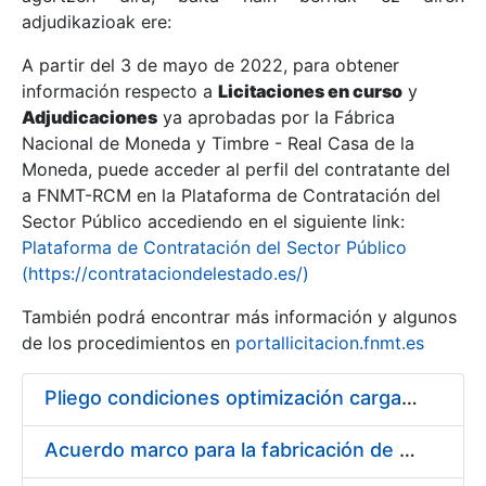
adjudikazioak ere:
A partir del 3 de mayo de 2022, para obtener
Erakutsi/Ezkutatu
información respecto a
Licitaciones en curso
y
Erakutsi/Ezkutatu
Adjudicaciones
ya aprobadas por la Fábrica
Nacional de Moneda y Timbre - Real Casa de la
Erakutsi/Ezkutatu
Moneda, puede acceder al perfil del contratante del
a FNMT-RCM en la Plataforma de Contratación del
Sector Público accediendo en el siguiente link:
Plataforma de Contratación del Sector Público
(https://contrataciondelestado.es/)
También podrá encontrar más información y algunos
de los procedimientos en
portallicitacion.fnmt.es
Pliego condiciones optimización cargas compras firmado
Erakutsi/Ezkutatu
Acuerdo marco para la fabricación de piezas