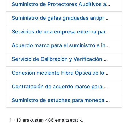
Suministro de Protectores Auditivos a medida para las personas trabajadoras de los Centros de Trabajo de Madrid y Burgos
Suministro de gafas graduadas antiproyecciones para los trabajadores de la FNMT-RCM en los centros de trabajo de Madrid y Burgos
Servicios de una empresa externa para el asesoramiento y resolución de los recursos de alzada que se presentan relacionados con procesos de selección para la FNMT-RCM
Acuerdo marco para el suministro e instalación de persianas, estores y otros complementos
Servicio de Calibración y Verificación Externa de los Equipos de Medición del Servicio de Prevención de la FNMT-RCM
Conexión mediante Fibra Óptica de los Centros de Proceso de Datos (CPDs) de las sedes de la FNMT-RCM de Burgos y Madrid
Contratación de acuerdo marco para el Suministro de Material de Electricidad para la Fábrica Nacional de Moneda y Timbre-Real Casa de la Moneda en su centro de trabajo de Burgos
Suministro de estuches para moneda de 30 €
1 - 10 erakusten 486 emaitzetatik.