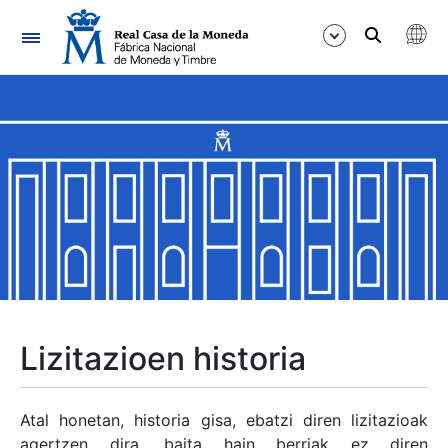
Nabigazioa
Erakutsi/Ezkutatu
Erakutsi/Ezkutatu
Erakutsi/Ezkutatu
Erakutsi/Ezkutatu
Erakutsi/Ezkutatu
Lizitazioen historia
Erakutsi/Ezkutatu
Atal honetan, historia gisa, ebatzi diren lizitazioak
agertzen dira, baita hain berriak ez diren