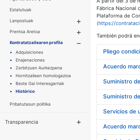
A partir del 3 de
Fábrica Nacional 
Estatutuak
Plataforma de Cont
Lanpostuak
Erakutsi/Ezkuta
(https://contratac
Prentsa Aretoa
Erakutsi/Ezkuta
También podrá enc
Kontratatzailearen profila
Erakutsi/Ezkut
Pliego condic
Adquisiciones
Enajenaciones
Acuerdo marco
Zerbitzuen Aurkezpena
Hornitzaileen homologazioa
Beste Gai Interesgarriak
Histórico
Pribatutasun politika
Transparencia
Erakutsi/Ezku
Acuerdo marco