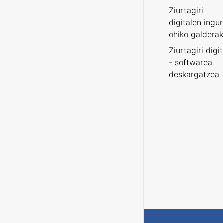
Ziurtagiri
digitalen ingu
ohiko galderak
Ziurtagiri digi
- softwarea
deskargatzea