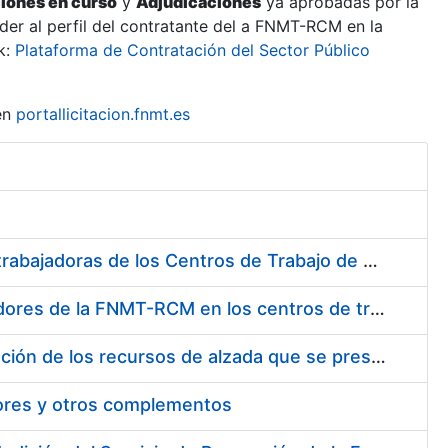
ciones en curso
y
Adjudicaciones
ya aprobadas por la
er al perfil del contratante del a FNMT-RCM en la
k:
Plataforma de Contratación del Sector Público
en
portallicitacion.fnmt.es
Suministro de Protectores Auditivos a medida para las personas trabajadoras de los Centros de Trabajo de Madrid y Burgos
Suministro de gafas graduadas antiproyecciones para los trabajadores de la FNMT-RCM en los centros de trabajo de Madrid y Burgos
Servicios de una empresa externa para el asesoramiento y resolución de los recursos de alzada que se presentan relacionados con procesos de selección para la FNMT-RCM
tores y otros complementos