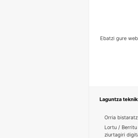
Ebatzi gure web
Laguntza tekni
Orria bistarat
Lortu / Berritu
ziurtagiri digit