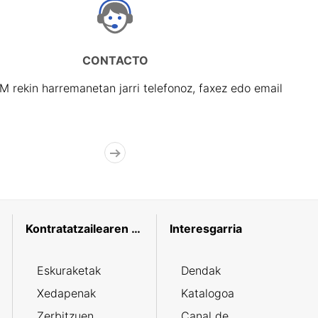
CONTACTO
rekin harremanetan jarri telefonoz, faxez edo email
Kontratatzailearen profila
Interesgarria
Eskuraketak
Dendak
Xedapenak
Katalogoa
Zerbitzuen
Canal de