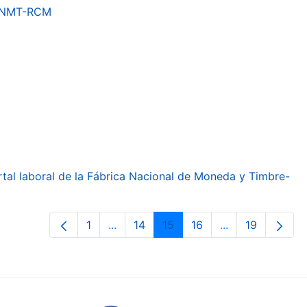
a FNMT-RCM
ortal laboral de la Fábrica Nacional de Moneda y Timbre-
1
...
14
15
16
...
19
Orrialdea
Intermediate Pages Use TAB to navig
Orrialdea
Orrialdea
Orrialdea
Intermediate Pa
Orrialdea