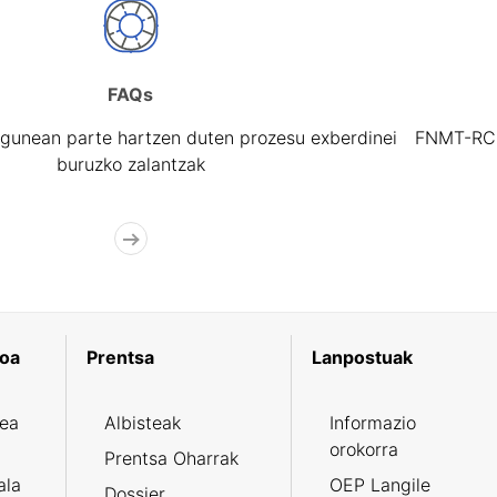
FAQs
gunean parte hartzen duten prozesu exberdinei
FNMT-RCM 
buruzko zalantzak
koa
Prentsa
Lanpostuak
zea
Albisteak
Informazio
orokorra
Prentsa Oharrak
ala
OEP Langile
Dossier