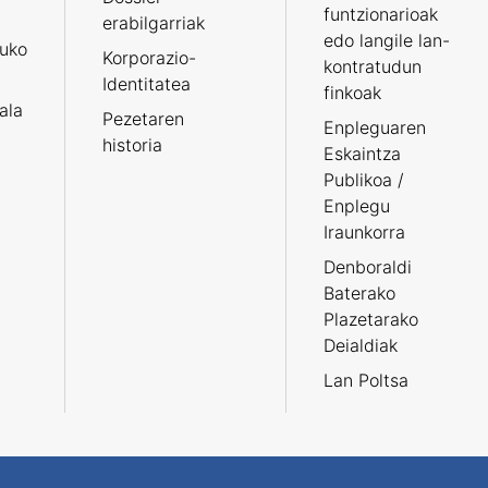
funtzionarioak
erabilgarriak
edo langile lan-
ruko
Korporazio-
kontratudun
Identitatea
finkoak
tala
Pezetaren
Enpleguaren
historia
Eskaintza
Publikoa /
Enplegu
Iraunkorra
Denboraldi
Baterako
Plazetarako
Deialdiak
Lan Poltsa