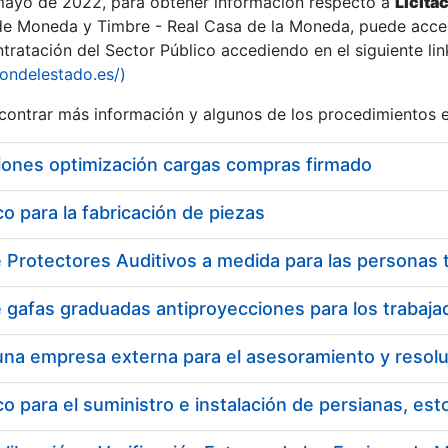
 mayo de 2022, para obtener información respecto a
Licita
de Moneda y Timbre - Real Casa de la Moneda, puede acced
ratación del Sector Público accediendo en el siguiente lin
tu
iondelestado.es/)
tu
ontrar más información y algunos de los procedimientos 
atu
iones optimización cargas compras firmado
 para la fabricación de piezas
tatu
 para el suministro e instalación de persianas, es