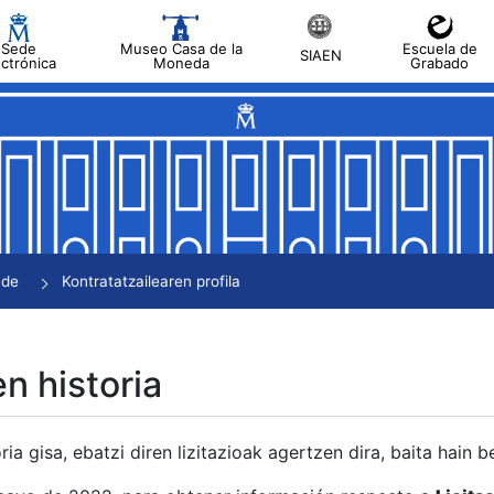
Sede
Museo Casa de la
Escuela de
SIAEN
ectrónica
Moneda
Grabado
tatu
tatu
tatu
tatu
nde
Kontratatzailearen profila
tatu
en historia
ria gisa, ebatzi diren lizitazioak agertzen dira, baita hain 
tu