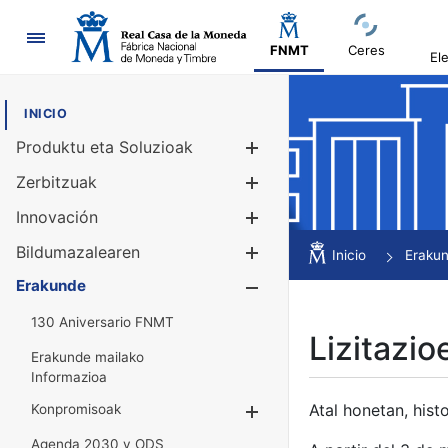
Nabigazioa
FNMT
Ceres
El
INICIO
Produktu eta Soluzioak
Erakutsi/Ezku
Zerbitzuak
Erakutsi/Ezku
Innovación
Erakutsi/Ezku
Bildumazalearen
Erakutsi/Ezku
Inicio
Eraku
Erakunde
Erakutsi/Ezku
130 Aniversario FNMT
Lizitazio
Erakunde mailako
Informazioa
Atal honetan, histo
Konpromisoak
Erakutsi/Ezkuta
Agenda 2030 y ODS