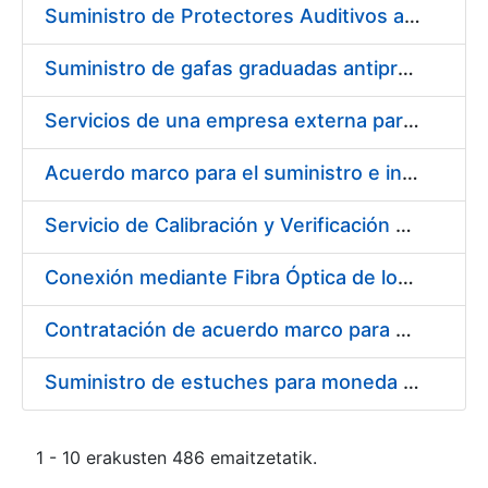
Suministro de Protectores Auditivos a medida para las personas trabajadoras de los Centros de Trabajo de Madrid y Burgos
Suministro de gafas graduadas antiproyecciones para los trabajadores de la FNMT-RCM en los centros de trabajo de Madrid y Burgos
Servicios de una empresa externa para el asesoramiento y resolución de los recursos de alzada que se presentan relacionados con procesos de selección para la FNMT-RCM
Acuerdo marco para el suministro e instalación de persianas, estores y otros complementos
Servicio de Calibración y Verificación Externa de los Equipos de Medición del Servicio de Prevención de la FNMT-RCM
Conexión mediante Fibra Óptica de los Centros de Proceso de Datos (CPDs) de las sedes de la FNMT-RCM de Burgos y Madrid
Contratación de acuerdo marco para el Suministro de Material de Electricidad para la Fábrica Nacional de Moneda y Timbre-Real Casa de la Moneda en su centro de trabajo de Burgos
Suministro de estuches para moneda de 30 €
1 - 10 erakusten 486 emaitzetatik.