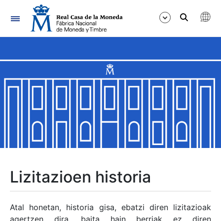
Nabigazioa
Erakutsi/Ezkutatu
Erakutsi/Ezkutatu
Erakutsi/Ezkutatu
Erakutsi/Ezkutatu
Erakutsi/Ezkutatu
Lizitazioen historia
Erakutsi/Ezkutatu
Atal honetan, historia gisa, ebatzi diren lizitazioak
agertzen dira, baita hain berriak ez diren