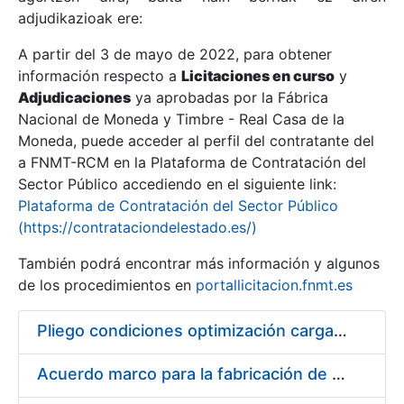
adjudikazioak ere:
A partir del 3 de mayo de 2022, para obtener
Erakutsi/Ezkutatu
información respecto a
Licitaciones en curso
y
Erakutsi/Ezkutatu
Adjudicaciones
ya aprobadas por la Fábrica
Nacional de Moneda y Timbre - Real Casa de la
Erakutsi/Ezkutatu
Moneda, puede acceder al perfil del contratante del
a FNMT-RCM en la Plataforma de Contratación del
Sector Público accediendo en el siguiente link:
Plataforma de Contratación del Sector Público
(https://contrataciondelestado.es/)
También podrá encontrar más información y algunos
de los procedimientos en
portallicitacion.fnmt.es
Pliego condiciones optimización cargas compras firmado
Erakutsi/Ezkutatu
Acuerdo marco para la fabricación de piezas