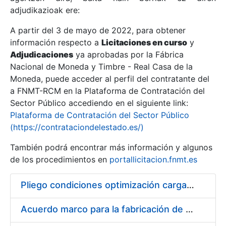
adjudikazioak ere:
A partir del 3 de mayo de 2022, para obtener
Erakutsi/Ezkutatu
información respecto a
Licitaciones en curso
y
Erakutsi/Ezkutatu
Adjudicaciones
ya aprobadas por la Fábrica
Nacional de Moneda y Timbre - Real Casa de la
Erakutsi/Ezkutatu
Moneda, puede acceder al perfil del contratante del
a FNMT-RCM en la Plataforma de Contratación del
Sector Público accediendo en el siguiente link:
Plataforma de Contratación del Sector Público
(https://contrataciondelestado.es/)
También podrá encontrar más información y algunos
de los procedimientos en
portallicitacion.fnmt.es
Pliego condiciones optimización cargas compras firmado
Erakutsi/Ezkutatu
Acuerdo marco para la fabricación de piezas