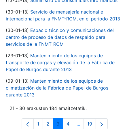
(13-02-13)
Suministro de consumibles informáticos
(30-01-13)
Servicio de mensajería nacional e
internacional para la FNMT-RCM, en el período 2013
(30-01-13)
Espacio técnico y comunicaciones del
centro de proceso de datos de respaldo para
servicios de la FNMT-RCM
(23-01-13)
Mantenimiento de los equipos de
transporte de cargas y elevación de la Fábrica de
Papel de Burgos durante 2013
(09-01-13)
Mantenimiento de los equipos de
climatización de la Fábrica de Papel de Burgos
durante 2013
21 - 30 erakusten 184 emaitzetatik.
1
2
3
4
...
19
Orrialdea
Orrialdea
Orrialdea
Orrialdea
Intermediate Pages Use
Orrialdea