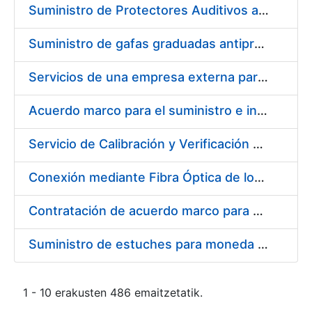
Suministro de Protectores Auditivos a medida para las personas trabajadoras de los Centros de Trabajo de Madrid y Burgos
Suministro de gafas graduadas antiproyecciones para los trabajadores de la FNMT-RCM en los centros de trabajo de Madrid y Burgos
Servicios de una empresa externa para el asesoramiento y resolución de los recursos de alzada que se presentan relacionados con procesos de selección para la FNMT-RCM
Acuerdo marco para el suministro e instalación de persianas, estores y otros complementos
Servicio de Calibración y Verificación Externa de los Equipos de Medición del Servicio de Prevención de la FNMT-RCM
Conexión mediante Fibra Óptica de los Centros de Proceso de Datos (CPDs) de las sedes de la FNMT-RCM de Burgos y Madrid
Contratación de acuerdo marco para el Suministro de Material de Electricidad para la Fábrica Nacional de Moneda y Timbre-Real Casa de la Moneda en su centro de trabajo de Burgos
Suministro de estuches para moneda de 30 €
1 - 10 erakusten 486 emaitzetatik.