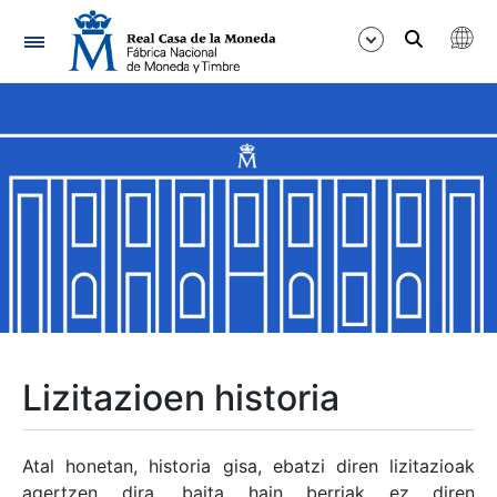
Nabigazioa
Erakutsi/Ezkutatu
Erakutsi/Ezkutatu
Erakutsi/Ezkutatu
Erakutsi/Ezkutatu
Erakutsi/Ezkutatu
Lizitazioen historia
Erakutsi/Ezkutatu
Atal honetan, historia gisa, ebatzi diren lizitazioak
agertzen dira, baita hain berriak ez diren