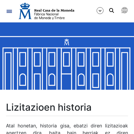
Nabigazioa
Erakutsi/Ezkutatu
Erakutsi/Ezkutatu
Erakutsi/Ezkutatu
Erakutsi/Ezkutatu
Erakutsi/Ezkutatu
Lizitazioen historia
Erakutsi/Ezkutatu
Atal honetan, historia gisa, ebatzi diren lizitazioak
agertzen dira, baita hain berriak ez diren