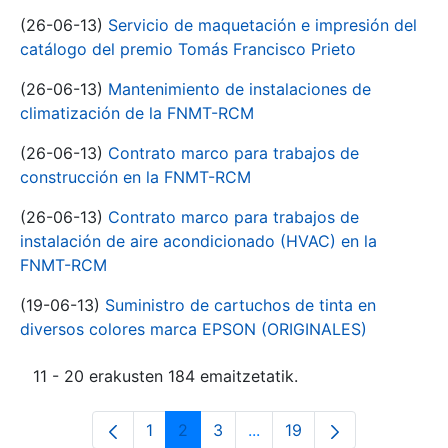
(26-06-13)
Servicio de maquetación e impresión del
catálogo del premio Tomás Francisco Prieto
(26-06-13)
Mantenimiento de instalaciones de
climatización de la FNMT-RCM
(26-06-13)
Contrato marco para trabajos de
construcción en la FNMT-RCM
(26-06-13)
Contrato marco para trabajos de
instalación de aire acondicionado (HVAC) en la
FNMT-RCM
(19-06-13)
Suministro de cartuchos de tinta en
diversos colores marca EPSON (ORIGINALES)
11 - 20 erakusten 184 emaitzetatik.
1
2
3
...
19
Orrialdea
Orrialdea
Orrialdea
Intermediate Pages Use T
Orrialdea