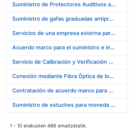
Suministro de Protectores Auditivos a medida para las personas trabajadoras de los Centros de Trabajo de Madrid y Burgos
Suministro de gafas graduadas antiproyecciones para los trabajadores de la FNMT-RCM en los centros de trabajo de Madrid y Burgos
Servicios de una empresa externa para el asesoramiento y resolución de los recursos de alzada que se presentan relacionados con procesos de selección para la FNMT-RCM
Acuerdo marco para el suministro e instalación de persianas, estores y otros complementos
Servicio de Calibración y Verificación Externa de los Equipos de Medición del Servicio de Prevención de la FNMT-RCM
Conexión mediante Fibra Óptica de los Centros de Proceso de Datos (CPDs) de las sedes de la FNMT-RCM de Burgos y Madrid
Contratación de acuerdo marco para el Suministro de Material de Electricidad para la Fábrica Nacional de Moneda y Timbre-Real Casa de la Moneda en su centro de trabajo de Burgos
Suministro de estuches para moneda de 30 €
1 - 10 erakusten 486 emaitzetatik.