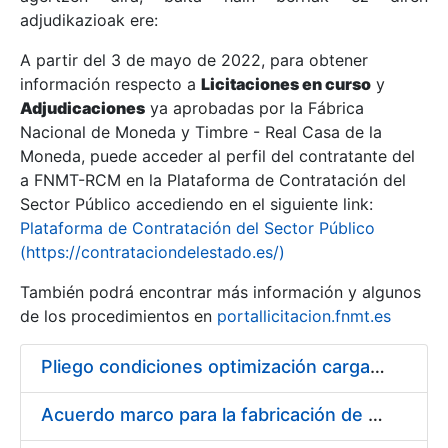
adjudikazioak ere:
A partir del 3 de mayo de 2022, para obtener
Erakutsi/Ezkutatu
información respecto a
Licitaciones en curso
y
Erakutsi/Ezkutatu
Adjudicaciones
ya aprobadas por la Fábrica
Nacional de Moneda y Timbre - Real Casa de la
Erakutsi/Ezkutatu
Moneda, puede acceder al perfil del contratante del
a FNMT-RCM en la Plataforma de Contratación del
Sector Público accediendo en el siguiente link:
Plataforma de Contratación del Sector Público
(https://contrataciondelestado.es/)
También podrá encontrar más información y algunos
de los procedimientos en
portallicitacion.fnmt.es
Pliego condiciones optimización cargas compras firmado
Erakutsi/Ezkutatu
Acuerdo marco para la fabricación de piezas