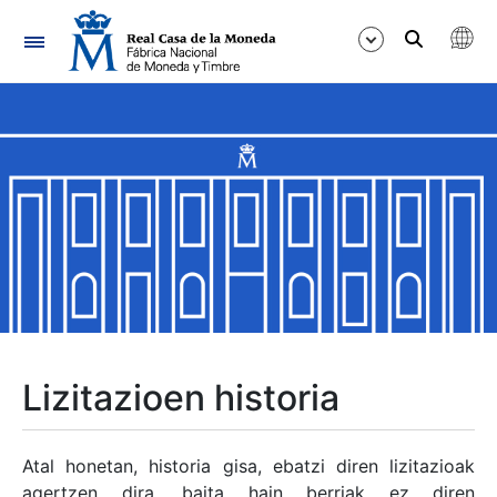
Nabigazioa
Erakutsi/Ezkutatu
Erakutsi/Ezkutatu
Erakutsi/Ezkutatu
Erakutsi/Ezkutatu
Erakutsi/Ezkutatu
Lizitazioen historia
Erakutsi/Ezkutatu
Atal honetan, historia gisa, ebatzi diren lizitazioak
agertzen dira, baita hain berriak ez diren