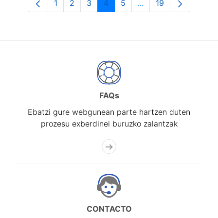
1
2
3
4
5
...
19
Orrialdea
Orrialdea
Orrialdea
Orrialdea
Orrialdea
Intermediate Pages U
Orrialdea
FAQs
Ebatzi gure webgunean parte hartzen duten
prozesu exberdinei buruzko zalantzak
CONTACTO