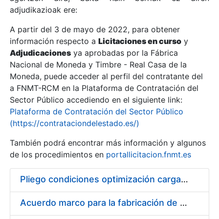
adjudikazioak ere:
A partir del 3 de mayo de 2022, para obtener
Erakutsi/Ezkutatu
información respecto a
Licitaciones en curso
y
Erakutsi/Ezkutatu
Adjudicaciones
ya aprobadas por la Fábrica
Nacional de Moneda y Timbre - Real Casa de la
Erakutsi/Ezkutatu
Moneda, puede acceder al perfil del contratante del
a FNMT-RCM en la Plataforma de Contratación del
Sector Público accediendo en el siguiente link:
Plataforma de Contratación del Sector Público
(https://contrataciondelestado.es/)
También podrá encontrar más información y algunos
de los procedimientos en
portallicitacion.fnmt.es
Pliego condiciones optimización cargas compras firmado
Erakutsi/Ezkutatu
Acuerdo marco para la fabricación de piezas