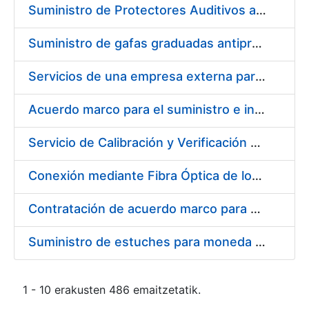
Suministro de Protectores Auditivos a medida para las personas trabajadoras de los Centros de Trabajo de Madrid y Burgos
Suministro de gafas graduadas antiproyecciones para los trabajadores de la FNMT-RCM en los centros de trabajo de Madrid y Burgos
Servicios de una empresa externa para el asesoramiento y resolución de los recursos de alzada que se presentan relacionados con procesos de selección para la FNMT-RCM
Acuerdo marco para el suministro e instalación de persianas, estores y otros complementos
Servicio de Calibración y Verificación Externa de los Equipos de Medición del Servicio de Prevención de la FNMT-RCM
Conexión mediante Fibra Óptica de los Centros de Proceso de Datos (CPDs) de las sedes de la FNMT-RCM de Burgos y Madrid
Contratación de acuerdo marco para el Suministro de Material de Electricidad para la Fábrica Nacional de Moneda y Timbre-Real Casa de la Moneda en su centro de trabajo de Burgos
Suministro de estuches para moneda de 30 €
1 - 10 erakusten 486 emaitzetatik.