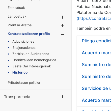
A partir del 3 de
Fábrica Nacional 
Estatutuak
Plataforma de Cont
Lanpostuak
Erakutsi/Ezkuta
(https://contratac
Prentsa Aretoa
Erakutsi/Ezkuta
También podrá enc
Kontratatzailearen profila
Erakutsi/Ezkut
Pliego condic
Adquisiciones
Enajenaciones
Acuerdo marco
Zerbitzuen Aurkezpena
Hornitzaileen homologazioa
Beste Gai Interesgarriak
Histórico
Pribatutasun politika
Transparencia
Erakutsi/Ezku
Acuerdo marco