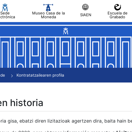
Sede
Museo Casa de la
Escuela de
SIAEN
ectrónica
Moneda
Grabado
tatu
tatu
tatu
tatu
nde
Kontratatzailearen profila
tatu
en historia
ria gisa, ebatzi diren lizitazioak agertzen dira, baita hain 
tu