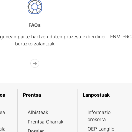
FAQs
gunean parte hartzen duten prozesu exberdinei
FNMT-RCM 
buruzko zalantzak
koa
Prentsa
Lanpostuak
zea
Albisteak
Informazio
orokorra
Prentsa Oharrak
ala
OEP Langile
Dossier