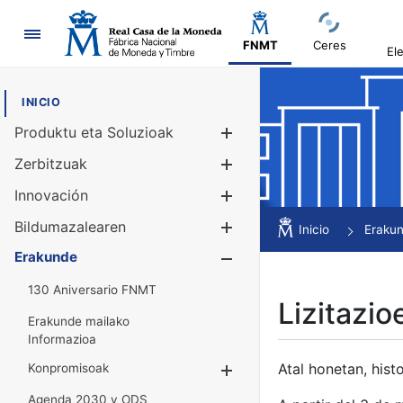
Nabigazioa
FNMT
Ceres
El
INICIO
Produktu eta Soluzioak
Erakutsi/Ezku
Zerbitzuak
Erakutsi/Ezku
Innovación
Erakutsi/Ezku
Bildumazalearen
Erakutsi/Ezku
Inicio
Eraku
Erakunde
Erakutsi/Ezku
130 Aniversario FNMT
Lizitazio
Erakunde mailako
Informazioa
Atal honetan, histo
Konpromisoak
Erakutsi/Ezkuta
Agenda 2030 y ODS