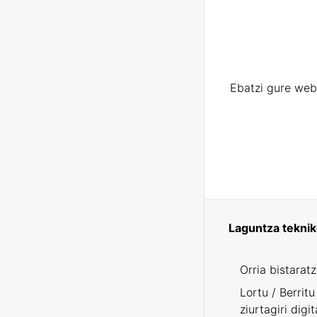
Ebatzi gure web
Laguntza tekni
Orria bistarat
Lortu / Berritu
ziurtagiri digit