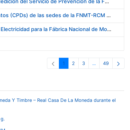
Servicio de Calibración y Verificación Externa de los Equipos de Medición del Servicio de Prevención de la FNMT-RCM
Conexión mediante Fibra Óptica de los Centros de Proceso de Datos (CPDs) de las sedes de la FNMT-RCM de Burgos y Madrid
Contratación de acuerdo marco para el Suministro de Material de Electricidad para la Fábrica Nacional de Moneda y Timbre-Real Casa de la Moneda en su centro de trabajo de Burgos
1
2
3
...
49
Orrialdea
Orrialdea
Orrialdea
Intermediate Pa
Orrialdea
oneda Y Timbre – Real Casa De La Moneda durante el
g.