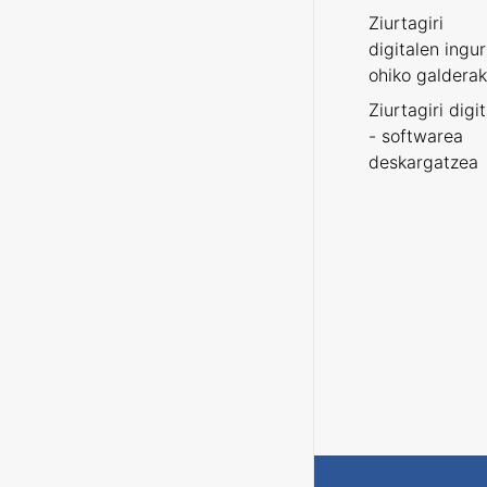
Ziurtagiri
digitalen ingu
ohiko galderak
Ziurtagiri digi
- softwarea
deskargatzea