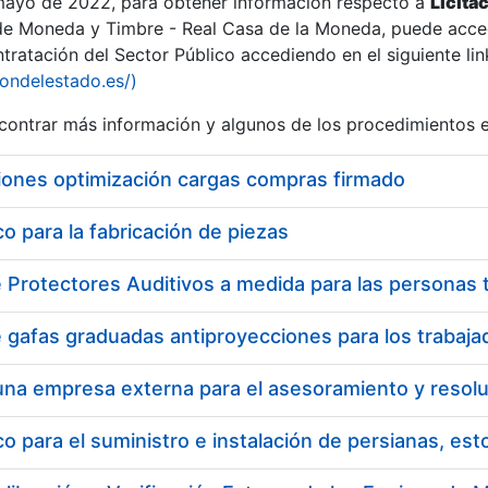
 mayo de 2022, para obtener información respecto a
Licita
de Moneda y Timbre - Real Casa de la Moneda, puede acced
ratación del Sector Público accediendo en el siguiente lin
tu
iondelestado.es/)
tu
ontrar más información y algunos de los procedimientos 
atu
iones optimización cargas compras firmado
 para la fabricación de piezas
tatu
 para el suministro e instalación de persianas, es