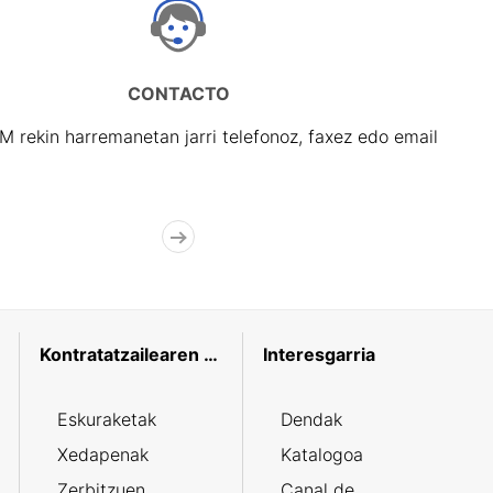
CONTACTO
rekin harremanetan jarri telefonoz, faxez edo email
Kontratatzailearen profila
Interesgarria
Eskuraketak
Dendak
Xedapenak
Katalogoa
Zerbitzuen
Canal de