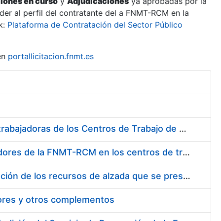
ciones en curso
y
Adjudicaciones
ya aprobadas por la
er al perfil del contratante del a FNMT-RCM en la
k:
Plataforma de Contratación del Sector Público
en
portallicitacion.fnmt.es
Suministro de Protectores Auditivos a medida para las personas trabajadoras de los Centros de Trabajo de Madrid y Burgos
Suministro de gafas graduadas antiproyecciones para los trabajadores de la FNMT-RCM en los centros de trabajo de Madrid y Burgos
Servicios de una empresa externa para el asesoramiento y resolución de los recursos de alzada que se presentan relacionados con procesos de selección para la FNMT-RCM
tores y otros complementos