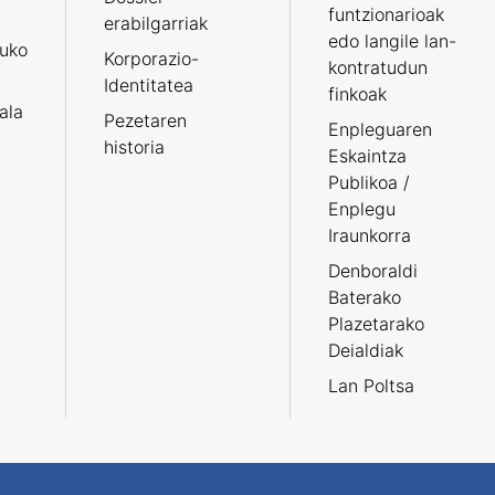
funtzionarioak
erabilgarriak
edo langile lan-
ruko
Korporazio-
kontratudun
Identitatea
finkoak
tala
Pezetaren
Enpleguaren
historia
Eskaintza
Publikoa /
Enplegu
Iraunkorra
Denboraldi
Baterako
Plazetarako
Deialdiak
Lan Poltsa