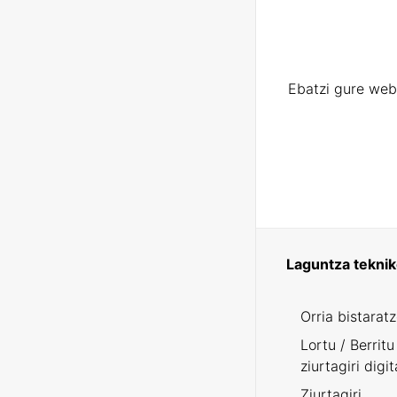
Ebatzi gure web
Laguntza tekni
Orria bistarat
Lortu / Berritu
ziurtagiri digit
Ziurtagiri