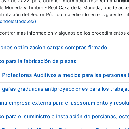
 mayo de 2022, para obtener información respecto a
Licita
de Moneda y Timbre - Real Casa de la Moneda, puede acced
ratación del Sector Público accediendo en el siguiente lin
tu
iondelestado.es/)
tu
ontrar más información y algunos de los procedimientos 
atu
iones optimización cargas compras firmado
 para la fabricación de piezas
tatu
 para el suministro e instalación de persianas, es