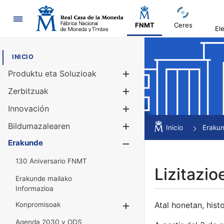
Nabigazioa
FNMT
Ceres
El
INICIO
Produktu eta Soluzioak
Erakutsi/Ezku
Zerbitzuak
Erakutsi/Ezku
Innovación
Erakutsi/Ezku
Bildumazalearen
Erakutsi/Ezku
Inicio
Eraku
Erakunde
Erakutsi/Ezku
130 Aniversario FNMT
Lizitazio
Erakunde mailako
Informazioa
Atal honetan, histo
Konpromisoak
Erakutsi/Ezkuta
Agenda 2030 y ODS