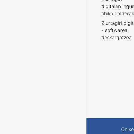
digitalen ingu
ohiko galderak
Ziurtagiri digi
- softwarea
deskargatzea
Ohiko