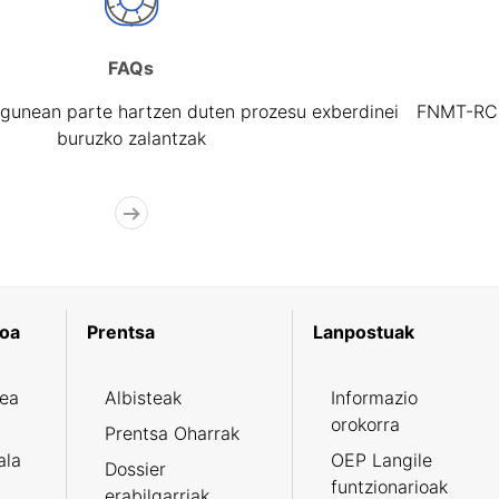
FAQs
gunean parte hartzen duten prozesu exberdinei
FNMT-RCM 
buruzko zalantzak
koa
Prentsa
Lanpostuak
zea
Albisteak
Informazio
orokorra
Prentsa Oharrak
ala
OEP Langile
Dossier
funtzionarioak
erabilgarriak