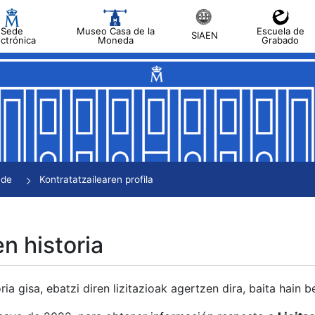
Sede
Museo Casa de la
Escuela de
SIAEN
ectrónica
Moneda
Grabado
tatu
tatu
tatu
tatu
nde
Kontratatzailearen profila
tatu
en historia
ria gisa, ebatzi diren lizitazioak agertzen dira, baita hain 
tu