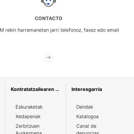
CONTACTO
rekin harremanetan jarri telefonoz, faxez edo email
Kontratatzailearen profila
Interesgarria
Eskuraketak
Dendak
Xedapenak
Katalogoa
Zerbitzuen
Canal de
Aurkezpena
denuncias