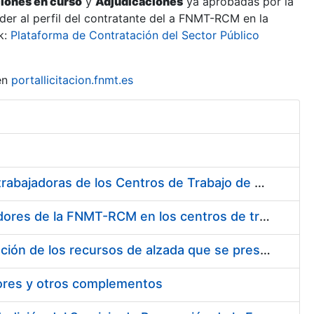
ciones en curso
y
Adjudicaciones
ya aprobadas por la
er al perfil del contratante del a FNMT-RCM en la
k:
Plataforma de Contratación del Sector Público
en
portallicitacion.fnmt.es
Suministro de Protectores Auditivos a medida para las personas trabajadoras de los Centros de Trabajo de Madrid y Burgos
Suministro de gafas graduadas antiproyecciones para los trabajadores de la FNMT-RCM en los centros de trabajo de Madrid y Burgos
Servicios de una empresa externa para el asesoramiento y resolución de los recursos de alzada que se presentan relacionados con procesos de selección para la FNMT-RCM
tores y otros complementos