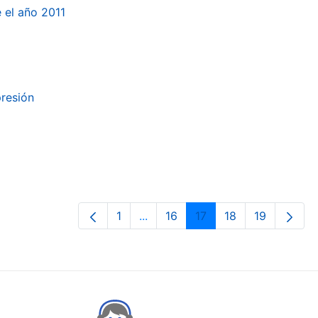
e el año 2011
presión
1
...
16
17
18
19
Orrialdea
Intermediate Pages Use TAB to n
Orrialdea
Orrialdea
Orrialdea
Orrialdea