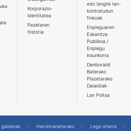
edo langile lan-
ruko
Korporazio-
kontratudun
Identitatea
finkoak
tala
Pezetaren
Enpleguaren
historia
Eskaintza
Publikoa /
Enplegu
Iraunkorra
Denboraldi
Baterako
Plazetarako
Deialdiak
Lan Poltsa
 galderak
Harremanetarako
Lege oharra