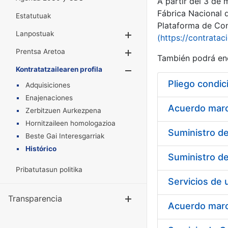
A partir del 3 de
Fábrica Nacional 
Estatutuak
Plataforma de Cont
Lanpostuak
Erakutsi/Ezkuta
(https://contratac
Prentsa Aretoa
Erakutsi/Ezkuta
También podrá enc
Kontratatzailearen profila
Erakutsi/Ezkut
Pliego condic
Adquisiciones
Enajenaciones
Acuerdo marco
Zerbitzuen Aurkezpena
Hornitzaileen homologazioa
Beste Gai Interesgarriak
Histórico
Pribatutasun politika
Transparencia
Erakutsi/Ezku
Acuerdo marco