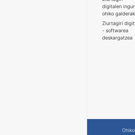
digitalen ingu
ohiko galderak
Ziurtagiri digi
- softwarea
deskargatzea
Ohiko