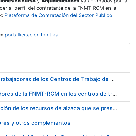
ciones en curso
y
Adjudicaciones
ya aprobadas por la
er al perfil del contratante del a FNMT-RCM en la
k:
Plataforma de Contratación del Sector Público
en
portallicitacion.fnmt.es
Suministro de Protectores Auditivos a medida para las personas trabajadoras de los Centros de Trabajo de Madrid y Burgos
Suministro de gafas graduadas antiproyecciones para los trabajadores de la FNMT-RCM en los centros de trabajo de Madrid y Burgos
Servicios de una empresa externa para el asesoramiento y resolución de los recursos de alzada que se presentan relacionados con procesos de selección para la FNMT-RCM
tores y otros complementos