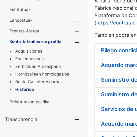
A partir del 3 de
Fábrica Nacional 
Estatutuak
Plataforma de Cont
Lanpostuak
Erakutsi/Ezkuta
(https://contratac
Prentsa Aretoa
Erakutsi/Ezkuta
También podrá enc
Kontratatzailearen profila
Erakutsi/Ezkut
Pliego condic
Adquisiciones
Enajenaciones
Acuerdo marco
Zerbitzuen Aurkezpena
Hornitzaileen homologazioa
Beste Gai Interesgarriak
Histórico
Pribatutasun politika
Transparencia
Erakutsi/Ezku
Acuerdo marco