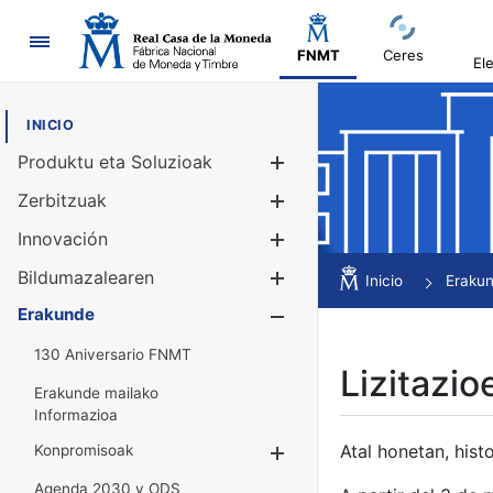
Nabigazioa
FNMT
Ceres
El
INICIO
Produktu eta Soluzioak
Erakutsi/Ezku
Zerbitzuak
Erakutsi/Ezku
Innovación
Erakutsi/Ezku
Bildumazalearen
Erakutsi/Ezku
Inicio
Eraku
Erakunde
Erakutsi/Ezku
130 Aniversario FNMT
Lizitazio
Erakunde mailako
Informazioa
Atal honetan, histo
Konpromisoak
Erakutsi/Ezkuta
Agenda 2030 y ODS