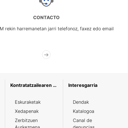
CONTACTO
rekin harremanetan jarri telefonoz, faxez edo email
Kontratatzailearen profila
Interesgarria
Eskuraketak
Dendak
Xedapenak
Katalogoa
Zerbitzuen
Canal de
Aurkezpena
denuncias