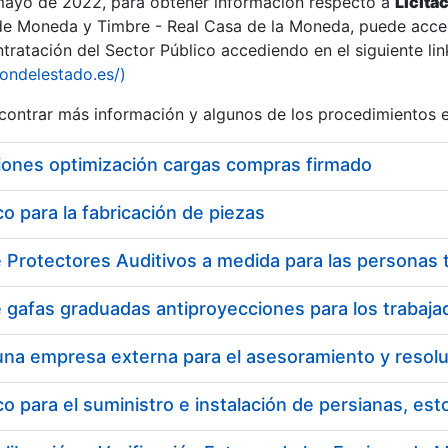
 mayo de 2022, para obtener información respecto a
Licita
de Moneda y Timbre - Real Casa de la Moneda, puede acced
ratación del Sector Público accediendo en el siguiente lin
tu
iondelestado.es/)
tu
ontrar más información y algunos de los procedimientos 
atu
iones optimización cargas compras firmado
 para la fabricación de piezas
tatu
 para el suministro e instalación de persianas, es