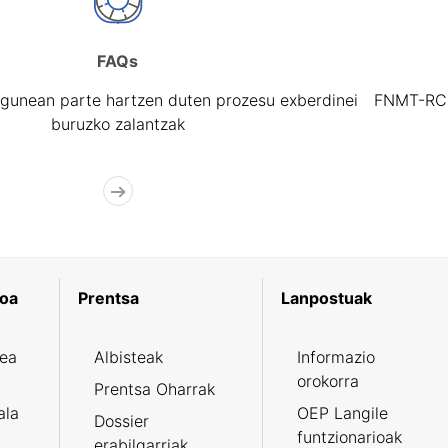
FAQs
gunean parte hartzen duten prozesu exberdinei
FNMT-RCM 
buruzko zalantzak
koa
Prentsa
Lanpostuak
zea
Albisteak
Informazio
orokorra
Prentsa Oharrak
ala
OEP Langile
Dossier
funtzionarioak
erabilgarriak