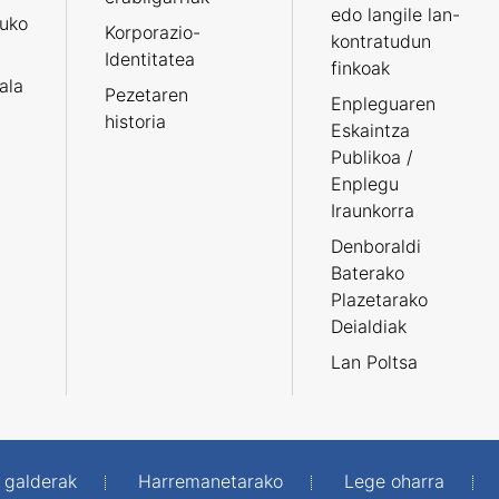
edo langile lan-
ruko
Korporazio-
kontratudun
Identitatea
finkoak
tala
Pezetaren
Enpleguaren
historia
Eskaintza
Publikoa /
Enplegu
Iraunkorra
Denboraldi
Baterako
Plazetarako
Deialdiak
Lan Poltsa
 galderak
Harremanetarako
Lege oharra