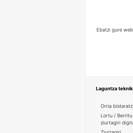
Ebatzi gure web
Laguntza tekni
Orria bistarat
Lortu / Berritu
ziurtagiri digit
Ziurtagiri