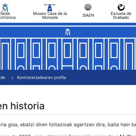
Sede
Museo Casa de la
Escuela de
SIAEN
ectrónica
Moneda
Grabado
tatu
tatu
tatu
tatu
nde
Kontratatzailearen profila
tatu
en historia
ria gisa, ebatzi diren lizitazioak agertzen dira, baita hain 
tu