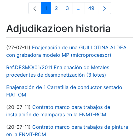
1
2
3
...
49
Orrialdea
Orrialdea
Orrialdea
Intermediate Pages Use T
Orrialdea
Adjudikazioen historia
(27-07-11)
Enajenación de una GUILLOTINA ALDEA
con grabadora modelo MP (microprocessor)
Ref.DESMO/01/2011 Enajenación de Metales
procedentes de desmonetización (3 lotes)
Enajenación de 1 Carretilla de conductor sentado
FIAT OM
(20-07-11)
Contrato marco para trabajos de
instalación de mamparas en la FNMT-RCM
(20-07-11)
Contrato marco para trabajos de pintura
en la FNMT-RCM