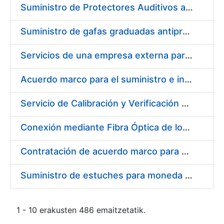
Suministro de Protectores Auditivos a medida para las personas trabajadoras de los Centros de Trabajo de Madrid y Burgos
Suministro de gafas graduadas antiproyecciones para los trabajadores de la FNMT-RCM en los centros de trabajo de Madrid y Burgos
Servicios de una empresa externa para el asesoramiento y resolución de los recursos de alzada que se presentan relacionados con procesos de selección para la FNMT-RCM
Acuerdo marco para el suministro e instalación de persianas, estores y otros complementos
Servicio de Calibración y Verificación Externa de los Equipos de Medición del Servicio de Prevención de la FNMT-RCM
Conexión mediante Fibra Óptica de los Centros de Proceso de Datos (CPDs) de las sedes de la FNMT-RCM de Burgos y Madrid
Contratación de acuerdo marco para el Suministro de Material de Electricidad para la Fábrica Nacional de Moneda y Timbre-Real Casa de la Moneda en su centro de trabajo de Burgos
Suministro de estuches para moneda de 30 €
1 - 10 erakusten 486 emaitzetatik.