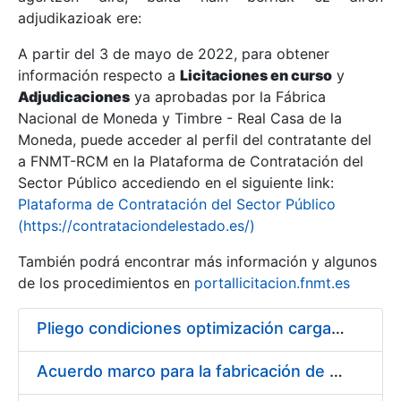
adjudikazioak ere:
A partir del 3 de mayo de 2022, para obtener
Erakutsi/Ezkutatu
información respecto a
Licitaciones en curso
y
Erakutsi/Ezkutatu
Adjudicaciones
ya aprobadas por la Fábrica
Nacional de Moneda y Timbre - Real Casa de la
Erakutsi/Ezkutatu
Moneda, puede acceder al perfil del contratante del
a FNMT-RCM en la Plataforma de Contratación del
Sector Público accediendo en el siguiente link:
Plataforma de Contratación del Sector Público
(https://contrataciondelestado.es/)
También podrá encontrar más información y algunos
de los procedimientos en
portallicitacion.fnmt.es
Pliego condiciones optimización cargas compras firmado
Erakutsi/Ezkutatu
Acuerdo marco para la fabricación de piezas