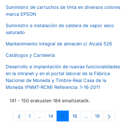
Suministro de cartuchos de tinta en diversos colores
marca EPSON
Suministro e instalación de caldera de vapor seco
saturado
Mantenimiento integral de almacén c/ Alcalá 526
Catálogos y Cartelería
Desarrollo e implantación de nuevas funcionalidades
en la intranet y en el portal laboral de la Fábrica
Nacional de Moneda y Timbre-Real Casa de la
Moneda (FNMT-RCM) Referencia: 1-16-2011
141 - 150 erakusten 184 emaitzetatik.
1
...
14
15
16
...
19
Orrialdea
Intermediate Pages Use TAB to navigate.
Orrialdea
Orrialdea
Orrialdea
Intermediate Pages
Orrialdea