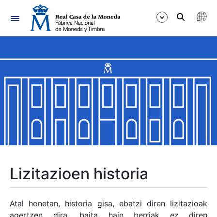
Nabigazioa
Erakutsi/Ezkutatu
Erakutsi/Ezkutatu
Erakutsi/Ezkutatu
Erakutsi/Ezkutatu
Erakutsi/Ezkutatu
Lizitazioen historia
Erakutsi/Ezkutatu
Atal honetan, historia gisa, ebatzi diren lizitazioak
agertzen dira, baita hain berriak ez diren