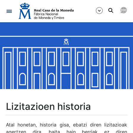
Nabigazioa
Erakutsi/Ezkutatu
Erakutsi/Ezkutatu
Erakutsi/Ezkutatu
Erakutsi/Ezkutatu
Erakutsi/Ezkutatu
Lizitazioen historia
Erakutsi/Ezkutatu
Atal honetan, historia gisa, ebatzi diren lizitazioak
agertzen dira, baita hain berriak ez diren