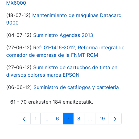
MX6000
(18-07-12)
Mantenimiento de máquinas Datacard
9000
(04-07-12)
Suministro Agendas 2013
(27-06-12)
Ref: 01-1416-2012, Reforma integral del
comedor de empresa de la FNMT-RCM
(27-06-12)
Suministro de cartuchos de tinta en
diversos colores marca EPSON
(06-06-12)
Suministro de catálogos y cartelería
61 - 70 erakusten 184 emaitzetatik.
1
...
6
7
8
...
19
Orrialdea
Intermediate Pages Use TAB to navigat
Orrialdea
Orrialdea
Orrialdea
Intermediate Pages U
Orrialdea