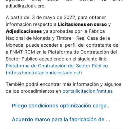
adjudikazioak ere:
A partir del 3 de mayo de 2022, para obtener
Erakutsi/Ezkutatu
información respecto a
Licitaciones en curso
y
Erakutsi/Ezkutatu
Adjudicaciones
ya aprobadas por la Fábrica
Nacional de Moneda y Timbre - Real Casa de la
Erakutsi/Ezkutatu
Moneda, puede acceder al perfil del contratante del
a FNMT-RCM en la Plataforma de Contratación del
Sector Público accediendo en el siguiente link:
Plataforma de Contratación del Sector Público
(https://contrataciondelestado.es/)
También podrá encontrar más información y algunos
de los procedimientos en
portallicitacion.fnmt.es
Pliego condiciones optimización cargas compras firmado
Erakutsi/Ezkutatu
Acuerdo marco para la fabricación de piezas