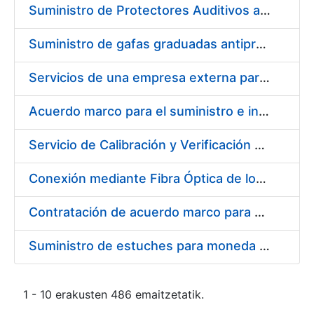
Suministro de Protectores Auditivos a medida para las personas trabajadoras de los Centros de Trabajo de Madrid y Burgos
Suministro de gafas graduadas antiproyecciones para los trabajadores de la FNMT-RCM en los centros de trabajo de Madrid y Burgos
Servicios de una empresa externa para el asesoramiento y resolución de los recursos de alzada que se presentan relacionados con procesos de selección para la FNMT-RCM
Acuerdo marco para el suministro e instalación de persianas, estores y otros complementos
Servicio de Calibración y Verificación Externa de los Equipos de Medición del Servicio de Prevención de la FNMT-RCM
Conexión mediante Fibra Óptica de los Centros de Proceso de Datos (CPDs) de las sedes de la FNMT-RCM de Burgos y Madrid
Contratación de acuerdo marco para el Suministro de Material de Electricidad para la Fábrica Nacional de Moneda y Timbre-Real Casa de la Moneda en su centro de trabajo de Burgos
Suministro de estuches para moneda de 30 €
1 - 10 erakusten 486 emaitzetatik.