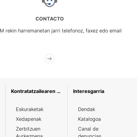
CONTACTO
rekin harremanetan jarri telefonoz, faxez edo email
Kontratatzailearen profila
Interesgarria
Eskuraketak
Dendak
Xedapenak
Katalogoa
Zerbitzuen
Canal de
Aurkezpena
denuncias