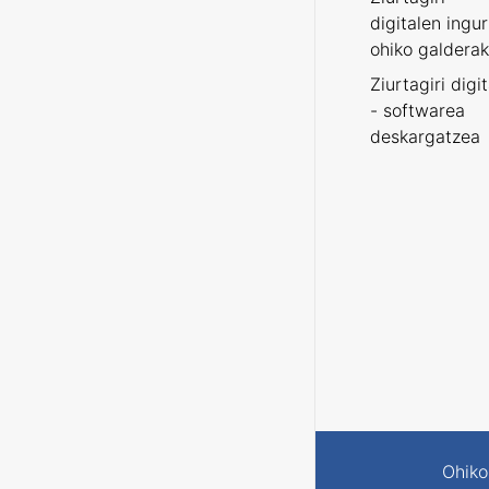
digitalen ingu
ohiko galderak
Ziurtagiri digi
- softwarea
deskargatzea
Ohiko