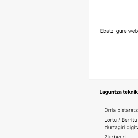
Ebatzi gure web
Laguntza tekni
Orria bistarat
Lortu / Berritu
ziurtagiri digit
Ziurtagiri