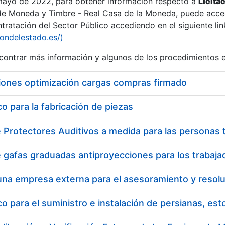
 mayo de 2022, para obtener información respecto a
Licita
de Moneda y Timbre - Real Casa de la Moneda, puede acced
ratación del Sector Público accediendo en el siguiente lin
tu
iondelestado.es/)
tu
ontrar más información y algunos de los procedimientos 
atu
iones optimización cargas compras firmado
 para la fabricación de piezas
tatu
 para el suministro e instalación de persianas, es