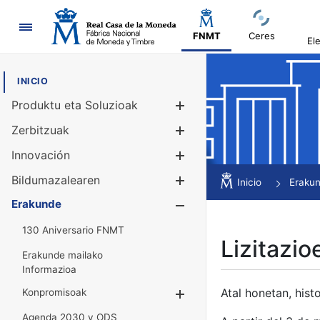
Nabigazioa
FNMT
Ceres
El
INICIO
Produktu eta Soluzioak
Erakutsi/Ezku
Zerbitzuak
Erakutsi/Ezku
Innovación
Erakutsi/Ezku
Bildumazalearen
Erakutsi/Ezku
Inicio
Eraku
Erakunde
Erakutsi/Ezku
130 Aniversario FNMT
Lizitazio
Erakunde mailako
Informazioa
Atal honetan, histo
Konpromisoak
Erakutsi/Ezkuta
Agenda 2030 y ODS