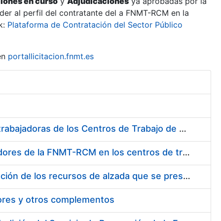
ciones en curso
y
Adjudicaciones
ya aprobadas por la
er al perfil del contratante del a FNMT-RCM en la
k:
Plataforma de Contratación del Sector Público
en
portallicitacion.fnmt.es
Suministro de Protectores Auditivos a medida para las personas trabajadoras de los Centros de Trabajo de Madrid y Burgos
Suministro de gafas graduadas antiproyecciones para los trabajadores de la FNMT-RCM en los centros de trabajo de Madrid y Burgos
Servicios de una empresa externa para el asesoramiento y resolución de los recursos de alzada que se presentan relacionados con procesos de selección para la FNMT-RCM
tores y otros complementos