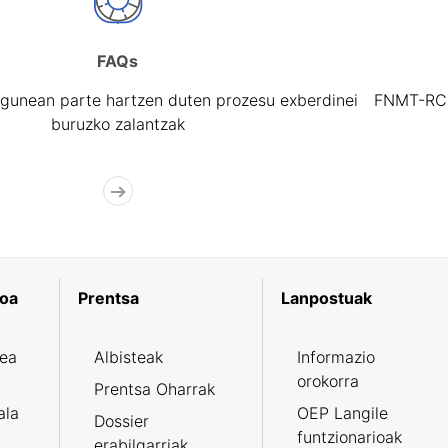
FAQs
gunean parte hartzen duten prozesu exberdinei
FNMT-RCM 
buruzko zalantzak
koa
Prentsa
Lanpostuak
zea
Albisteak
Informazio
orokorra
Prentsa Oharrak
ala
OEP Langile
Dossier
funtzionarioak
erabilgarriak