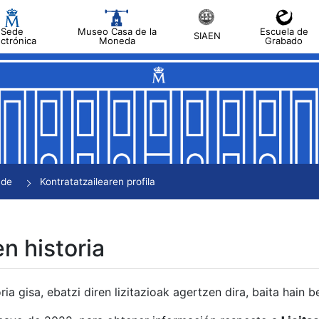
Sede
Museo Casa de la
Escuela de
SIAEN
ectrónica
Moneda
Grabado
tatu
tatu
tatu
tatu
nde
Kontratatzailearen profila
tatu
en historia
ria gisa, ebatzi diren lizitazioak agertzen dira, baita hain 
tu