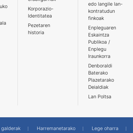
edo langile lan-
ruko
Korporazio-
kontratudun
Identitatea
finkoak
tala
Pezetaren
Enpleguaren
historia
Eskaintza
Publikoa /
Enplegu
Iraunkorra
Denboraldi
Baterako
Plazetarako
Deialdiak
Lan Poltsa
 galderak
Harremanetarako
Lege oharra