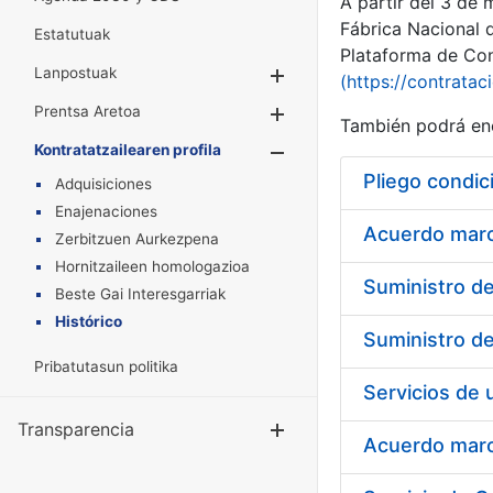
A partir del 3 de
Fábrica Nacional 
Estatutuak
Plataforma de Cont
Lanpostuak
Erakutsi/Ezkuta
(https://contratac
Prentsa Aretoa
Erakutsi/Ezkuta
También podrá enc
Kontratatzailearen profila
Erakutsi/Ezkut
Pliego condic
Adquisiciones
Enajenaciones
Acuerdo marco
Zerbitzuen Aurkezpena
Hornitzaileen homologazioa
Beste Gai Interesgarriak
Histórico
Pribatutasun politika
Transparencia
Erakutsi/Ezku
Acuerdo marco