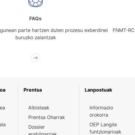
FAQs
gunean parte hartzen duten prozesu exberdinei
FNMT-RCM 
buruzko zalantzak
koa
Prentsa
Lanpostuak
zea
Albisteak
Informazio
orokorra
Prentsa Oharrak
ala
OEP Langile
Dossier
funtzionarioak
erabilgarriak