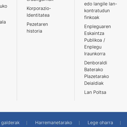
edo langile lan-
ruko
Korporazio-
kontratudun
Identitatea
finkoak
tala
Pezetaren
Enpleguaren
historia
Eskaintza
Publikoa /
Enplegu
Iraunkorra
Denboraldi
Baterako
Plazetarako
Deialdiak
Lan Poltsa
 galderak
Harremanetarako
Lege oharra