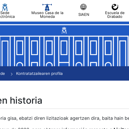
Sede
Museo Casa de la
Escuela de
SIAEN
ectrónica
Moneda
Grabado
tatu
tatu
tatu
tatu
nde
Kontratatzailearen profila
tatu
en historia
ria gisa, ebatzi diren lizitazioak agertzen dira, baita hain 
tu