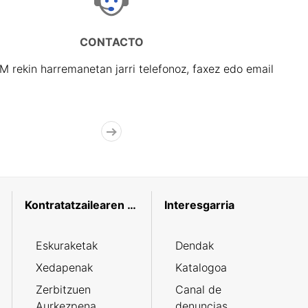
CONTACTO
rekin harremanetan jarri telefonoz, faxez edo email
Kontratatzailearen profila
Interesgarria
Eskuraketak
Dendak
Xedapenak
Katalogoa
Zerbitzuen
Canal de
Aurkezpena
denuncias