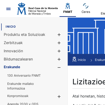
Nabigazioa
FNMT
Ceres
El
INICIO
Produktu eta Soluzioak
Erakutsi/Ezku
Zerbitzuak
Erakutsi/Ezku
Innovación
Erakutsi/Ezku
Bildumazalearen
Erakutsi/Ezku
Inicio
Eraku
Erakunde
Erakutsi/Ezku
130 Aniversario FNMT
Lizitazio
Erakunde mailako
Informazioa
Atal honetan, histo
Konpromisoak
Erakutsi/Ezkuta
Agenda 2030 y ODS