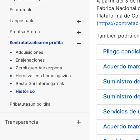
A partir del 3 de
Fábrica Nacional 
Estatutuak
Plataforma de Cont
Lanpostuak
Erakutsi/Ezkuta
(https://contratac
Prentsa Aretoa
Erakutsi/Ezkuta
También podrá enc
Kontratatzailearen profila
Erakutsi/Ezkut
Pliego condic
Adquisiciones
Enajenaciones
Acuerdo marco
Zerbitzuen Aurkezpena
Hornitzaileen homologazioa
Beste Gai Interesgarriak
Histórico
Pribatutasun politika
Transparencia
Erakutsi/Ezku
Acuerdo marco