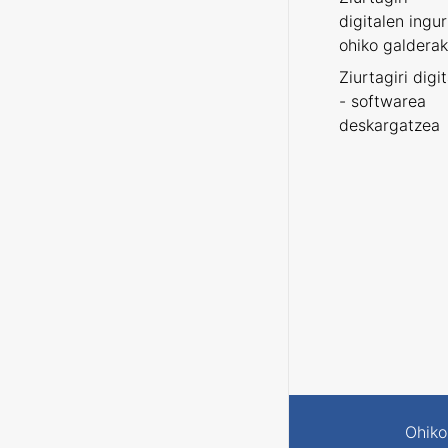
digitalen ingu
ohiko galderak
Ziurtagiri digi
- softwarea
deskargatzea
Ohiko