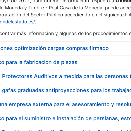
 mayo de 2022, para obtener información respecto a
Licita
de Moneda y Timbre - Real Casa de la Moneda, puede acced
ratación del Sector Público accediendo en el siguiente lin
tu
iondelestado.es/)
tu
ontrar más información y algunos de los procedimientos 
atu
iones optimización cargas compras firmado
 para la fabricación de piezas
tatu
 para el suministro e instalación de persianas, es