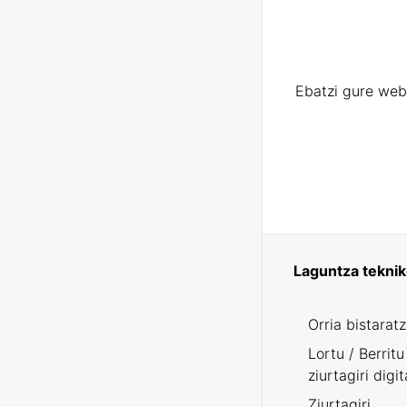
Ebatzi gure web
Laguntza tekni
Orria bistarat
Lortu / Berritu
ziurtagiri digit
Ziurtagiri