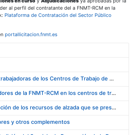
ciones en curso
y
Adjudicaciones
ya aprobadas por la
er al perfil del contratante del a FNMT-RCM en la
k:
Plataforma de Contratación del Sector Público
en
portallicitacion.fnmt.es
Suministro de Protectores Auditivos a medida para las personas trabajadoras de los Centros de Trabajo de Madrid y Burgos
Suministro de gafas graduadas antiproyecciones para los trabajadores de la FNMT-RCM en los centros de trabajo de Madrid y Burgos
Servicios de una empresa externa para el asesoramiento y resolución de los recursos de alzada que se presentan relacionados con procesos de selección para la FNMT-RCM
tores y otros complementos