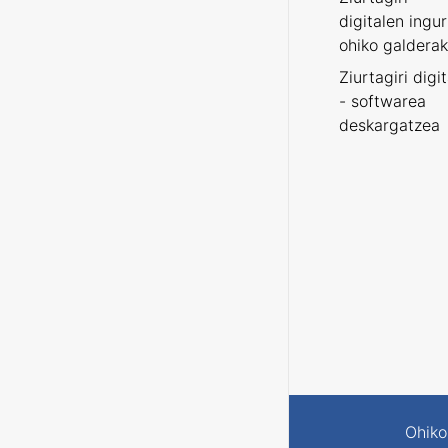
digitalen ingu
ohiko galderak
Ziurtagiri digi
- softwarea
deskargatzea
Ohiko