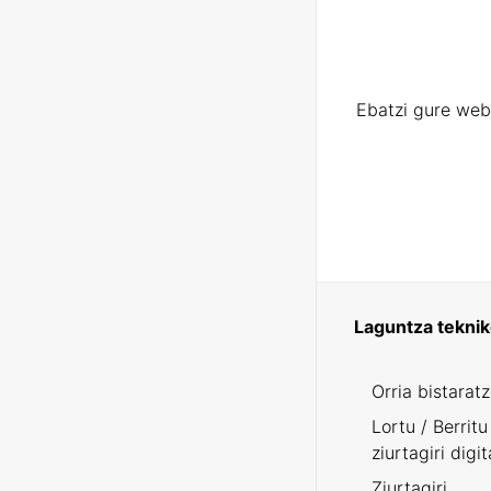
Ebatzi gure web
Laguntza tekni
Orria bistarat
Lortu / Berritu
ziurtagiri digit
Ziurtagiri