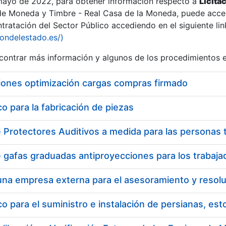
 mayo de 2022, para obtener información respecto a
Licita
de Moneda y Timbre - Real Casa de la Moneda, puede acced
ratación del Sector Público accediendo en el siguiente lin
tu
iondelestado.es/)
tu
ontrar más información y algunos de los procedimientos 
atu
iones optimización cargas compras firmado
 para la fabricación de piezas
tatu
 para el suministro e instalación de persianas, es