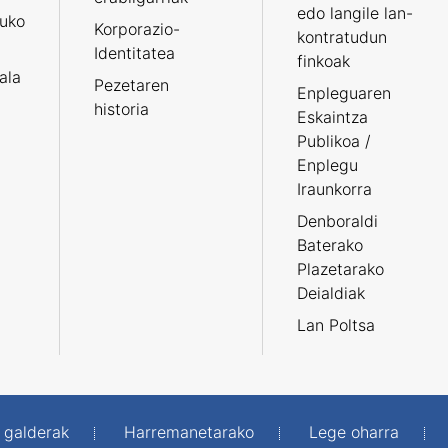
edo langile lan-
ruko
Korporazio-
kontratudun
Identitatea
finkoak
tala
Pezetaren
Enpleguaren
historia
Eskaintza
Publikoa /
Enplegu
Iraunkorra
Denboraldi
Baterako
Plazetarako
Deialdiak
Lan Poltsa
 galderak
Harremanetarako
Lege oharra