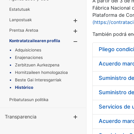
A partir del 3 de
Fábrica Nacional 
Estatutuak
Plataforma de Cont
Lanpostuak
Erakutsi/Ezkuta
(https://contratac
Prentsa Aretoa
Erakutsi/Ezkuta
También podrá enc
Kontratatzailearen profila
Erakutsi/Ezkut
Pliego condic
Adquisiciones
Enajenaciones
Acuerdo marco
Zerbitzuen Aurkezpena
Hornitzaileen homologazioa
Beste Gai Interesgarriak
Histórico
Pribatutasun politika
Transparencia
Erakutsi/Ezku
Acuerdo marco