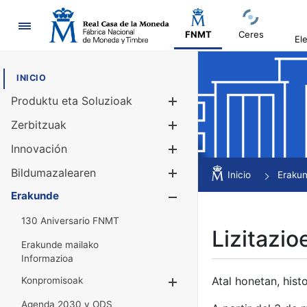
Nabigazioa
FNMT
Ceres
El
INICIO
Produktu eta Soluzioak
Erakutsi/Ezku
Zerbitzuak
Erakutsi/Ezku
Innovación
Erakutsi/Ezku
Bildumazalearen
Erakutsi/Ezku
Inicio
Eraku
Erakunde
Erakutsi/Ezku
130 Aniversario FNMT
Lizitazio
Erakunde mailako
Informazioa
Atal honetan, histo
Konpromisoak
Erakutsi/Ezkuta
Agenda 2030 y ODS