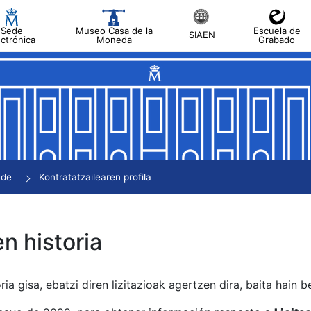
Sede
Museo Casa de la
Escuela de
SIAEN
ectrónica
Moneda
Grabado
tatu
tatu
tatu
tatu
nde
Kontratatzailearen profila
tatu
en historia
ria gisa, ebatzi diren lizitazioak agertzen dira, baita hain 
tu