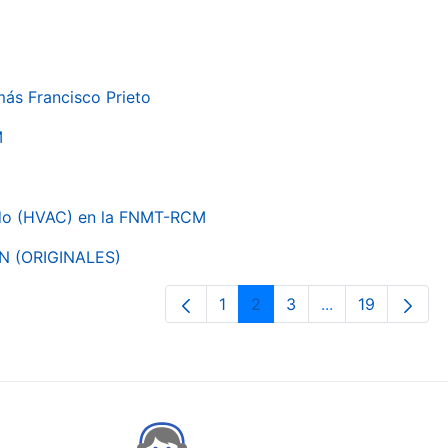
más Francisco Prieto
M
nado (HVAC) en la FNMT-RCM
ON (ORIGINALES)
1
2
3
...
19
Orrialdea
Orrialdea
Orrialdea
Intermediate Pa
Orrialdea