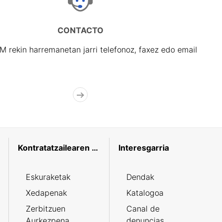
CONTACTO
rekin harremanetan jarri telefonoz, faxez edo email
Kontratatzailearen profila
Interesgarria
Eskuraketak
Dendak
Xedapenak
Katalogoa
Zerbitzuen
Canal de
Aurkezpena
denuncias