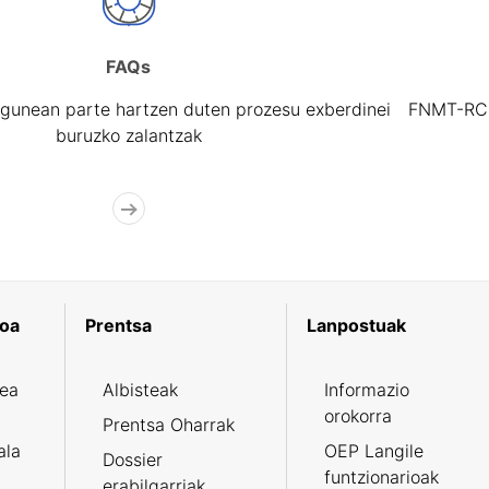
FAQs
gunean parte hartzen duten prozesu exberdinei
FNMT-RCM 
buruzko zalantzak
koa
Prentsa
Lanpostuak
zea
Albisteak
Informazio
orokorra
Prentsa Oharrak
ala
OEP Langile
Dossier
funtzionarioak
erabilgarriak