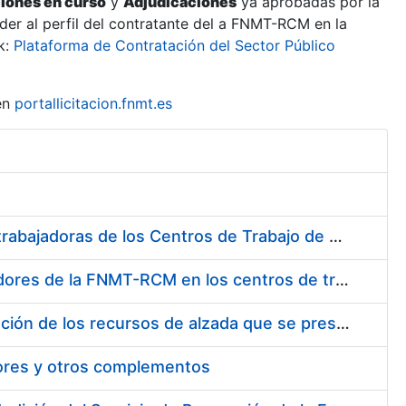
ciones en curso
y
Adjudicaciones
ya aprobadas por la
er al perfil del contratante del a FNMT-RCM en la
k:
Plataforma de Contratación del Sector Público
en
portallicitacion.fnmt.es
Suministro de Protectores Auditivos a medida para las personas trabajadoras de los Centros de Trabajo de Madrid y Burgos
Suministro de gafas graduadas antiproyecciones para los trabajadores de la FNMT-RCM en los centros de trabajo de Madrid y Burgos
Servicios de una empresa externa para el asesoramiento y resolución de los recursos de alzada que se presentan relacionados con procesos de selección para la FNMT-RCM
tores y otros complementos