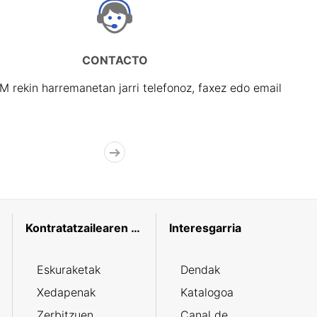
CONTACTO
rekin harremanetan jarri telefonoz, faxez edo email
Kontratatzailearen profila
Interesgarria
Eskuraketak
Dendak
Xedapenak
Katalogoa
Zerbitzuen
Canal de