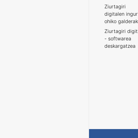
Ziurtagiri
digitalen ingu
ohiko galderak
Ziurtagiri digi
- softwarea
deskargatzea