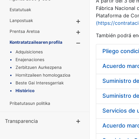
A partir del 3 de
Fábrica Nacional 
Estatutuak
Plataforma de Cont
Lanpostuak
Erakutsi/Ezkuta
(https://contratac
Prentsa Aretoa
Erakutsi/Ezkuta
También podrá enc
Kontratatzailearen profila
Erakutsi/Ezkut
Pliego condic
Adquisiciones
Enajenaciones
Acuerdo marco
Zerbitzuen Aurkezpena
Hornitzaileen homologazioa
Beste Gai Interesgarriak
Histórico
Pribatutasun politika
Transparencia
Erakutsi/Ezku
Acuerdo marco