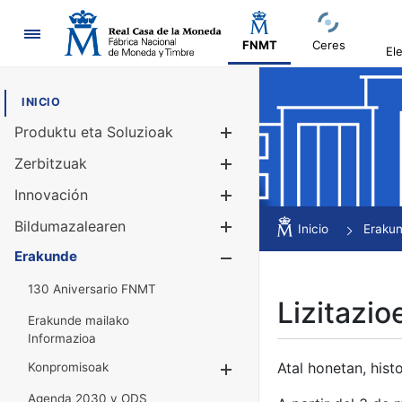
Nabigazioa
FNMT
Ceres
El
INICIO
Produktu eta Soluzioak
Erakutsi/Ezku
Zerbitzuak
Erakutsi/Ezku
Innovación
Erakutsi/Ezku
Bildumazalearen
Erakutsi/Ezku
Inicio
Eraku
Erakunde
Erakutsi/Ezku
130 Aniversario FNMT
Lizitazio
Erakunde mailako
Informazioa
Atal honetan, histo
Konpromisoak
Erakutsi/Ezkuta
Agenda 2030 y ODS