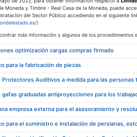
 mayo de 2022, para obtener información respecto a
Licita
de Moneda y Timbre - Real Casa de la Moneda, puede acced
ratación del Sector Público accediendo en el siguiente lin
tu
iondelestado.es/)
tu
ontrar más información y algunos de los procedimientos 
atu
iones optimización cargas compras firmado
 para la fabricación de piezas
tatu
 para el suministro e instalación de persianas, es