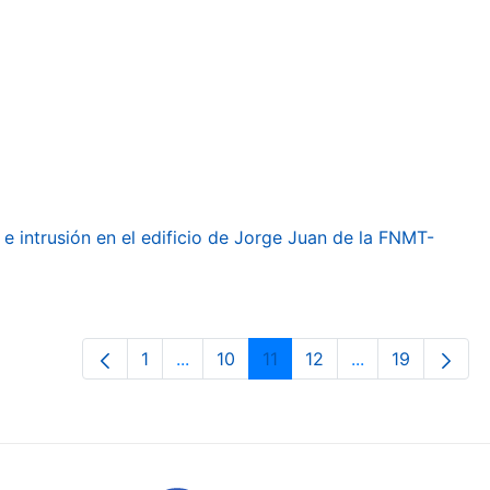
e intrusión en el edificio de Jorge Juan de la FNMT-
1
...
10
11
12
...
19
Orrialdea
Intermediate Pages Use TAB to navig
Orrialdea
Orrialdea
Orrialdea
Intermediate Pa
Orrialdea