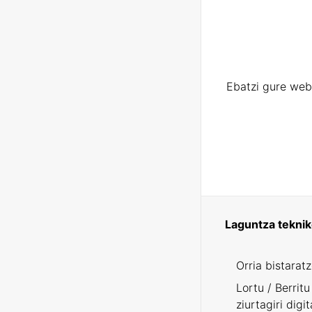
Ebatzi gure web
Laguntza tekni
Orria bistarat
Lortu / Berritu
ziurtagiri digit