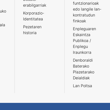
funtzionarioak
erabilgarriak
edo langile lan-
ruko
Korporazio-
kontratudun
Identitatea
finkoak
tala
Pezetaren
Enpleguaren
historia
Eskaintza
Publikoa /
Enplegu
Iraunkorra
Denboraldi
Baterako
Plazetarako
Deialdiak
Lan Poltsa