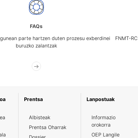
FAQs
gunean parte hartzen duten prozesu exberdinei
FNMT-RCM 
buruzko zalantzak
koa
Prentsa
Lanpostuak
zea
Albisteak
Informazio
orokorra
Prentsa Oharrak
ala
OEP Langile
Dossier