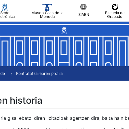
Sede
Museo Casa de la
Escuela de
SIAEN
ectrónica
Moneda
Grabado
tatu
tatu
tatu
tatu
nde
Kontratatzailearen profila
tatu
en historia
ria gisa, ebatzi diren lizitazioak agertzen dira, baita hain 
tu