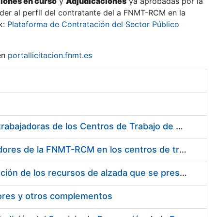
ciones en curso
y
Adjudicaciones
ya aprobadas por la
er al perfil del contratante del a FNMT-RCM en la
k:
Plataforma de Contratación del Sector Público
en
portallicitacion.fnmt.es
Suministro de Protectores Auditivos a medida para las personas trabajadoras de los Centros de Trabajo de Madrid y Burgos
Suministro de gafas graduadas antiproyecciones para los trabajadores de la FNMT-RCM en los centros de trabajo de Madrid y Burgos
Servicios de una empresa externa para el asesoramiento y resolución de los recursos de alzada que se presentan relacionados con procesos de selección para la FNMT-RCM
tores y otros complementos