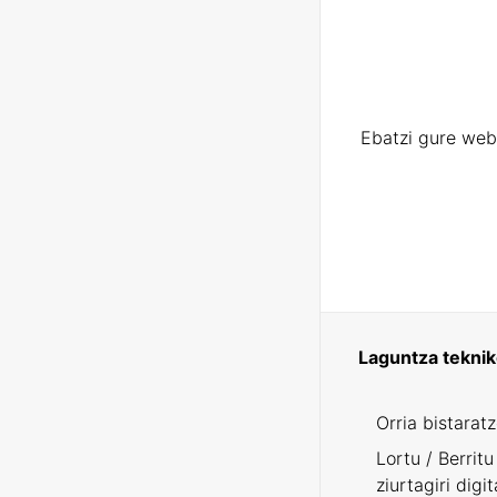
Ebatzi gure web
Laguntza tekni
Orria bistarat
Lortu / Berritu
ziurtagiri digit