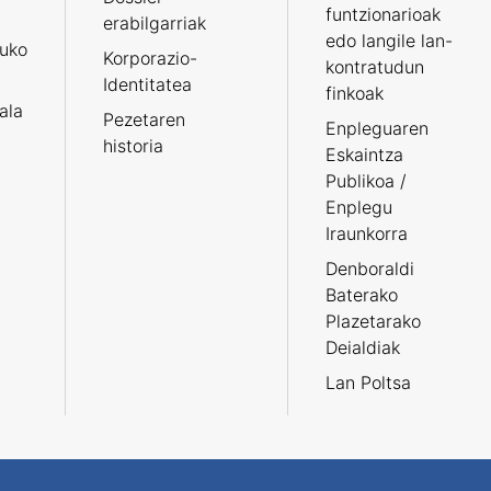
funtzionarioak
erabilgarriak
edo langile lan-
ruko
Korporazio-
kontratudun
Identitatea
finkoak
tala
Pezetaren
Enpleguaren
historia
Eskaintza
Publikoa /
Enplegu
Iraunkorra
Denboraldi
Baterako
Plazetarako
Deialdiak
Lan Poltsa