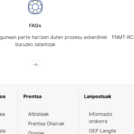
FAQs
gunean parte hartzen duten prozesu exberdinei
FNMT-RCM 
buruzko zalantzak
koa
Prentsa
Lanpostuak
zea
Albisteak
Informazio
orokorra
Prentsa Oharrak
ala
OEP Langile
Dossier