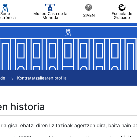
Sede
Museo Casa de la
Escuela de
SIAEN
ectrónica
Moneda
Grabado
tatu
tatu
tatu
tatu
nde
Kontratatzailearen profila
tatu
en historia
ria gisa, ebatzi diren lizitazioak agertzen dira, baita hain 
tu