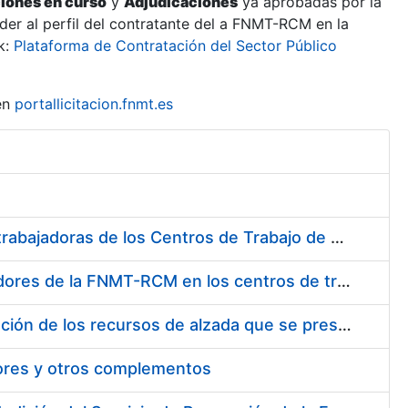
ciones en curso
y
Adjudicaciones
ya aprobadas por la
er al perfil del contratante del a FNMT-RCM en la
k:
Plataforma de Contratación del Sector Público
en
portallicitacion.fnmt.es
Suministro de Protectores Auditivos a medida para las personas trabajadoras de los Centros de Trabajo de Madrid y Burgos
Suministro de gafas graduadas antiproyecciones para los trabajadores de la FNMT-RCM en los centros de trabajo de Madrid y Burgos
Servicios de una empresa externa para el asesoramiento y resolución de los recursos de alzada que se presentan relacionados con procesos de selección para la FNMT-RCM
tores y otros complementos