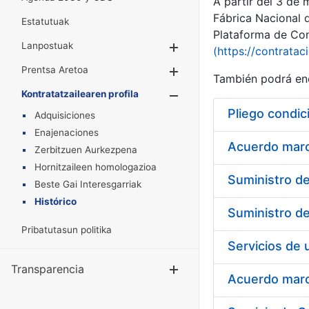
A partir del 3 de
Fábrica Nacional 
Estatutuak
Plataforma de Cont
Lanpostuak
Erakutsi/Ezkuta
(https://contratac
Prentsa Aretoa
Erakutsi/Ezkuta
También podrá enc
Kontratatzailearen profila
Erakutsi/Ezkut
Pliego condic
Adquisiciones
Enajenaciones
Acuerdo marco
Zerbitzuen Aurkezpena
Hornitzaileen homologazioa
Beste Gai Interesgarriak
Histórico
Pribatutasun politika
Transparencia
Erakutsi/Ezku
Acuerdo marco