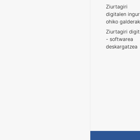
Ziurtagiri
digitalen ingu
ohiko galderak
Ziurtagiri digi
- softwarea
deskargatzea