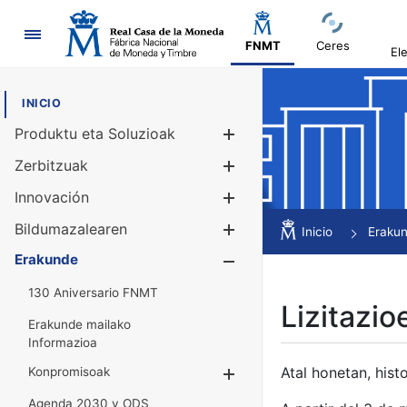
Nabigazioa
FNMT
Ceres
El
INICIO
Produktu eta Soluzioak
Erakutsi/Ezku
Zerbitzuak
Erakutsi/Ezku
Innovación
Erakutsi/Ezku
Bildumazalearen
Erakutsi/Ezku
Inicio
Eraku
Erakunde
Erakutsi/Ezku
130 Aniversario FNMT
Lizitazio
Erakunde mailako
Informazioa
Atal honetan, histo
Konpromisoak
Erakutsi/Ezkuta
Agenda 2030 y ODS