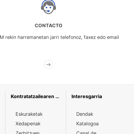
CONTACTO
rekin harremanetan jarri telefonoz, faxez edo email
Kontratatzailearen profila
Interesgarria
Eskuraketak
Dendak
Xedapenak
Katalogoa
Zerbitzuen
Canal de