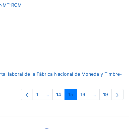
a FNMT-RCM
ortal laboral de la Fábrica Nacional de Moneda y Timbre-
1
...
14
15
16
...
19
Orrialdea
Intermediate Pages Use TAB to navig
Orrialdea
Orrialdea
Orrialdea
Intermediate Pa
Orrialdea