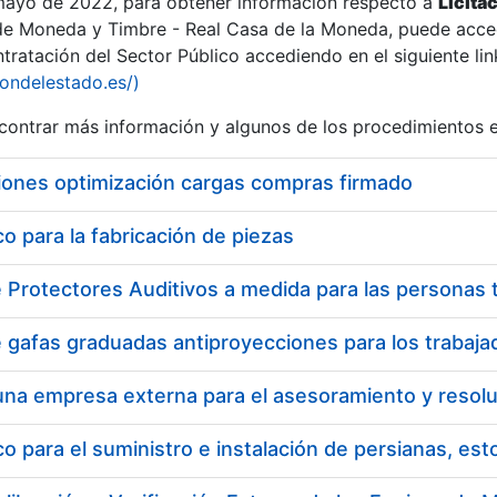
 mayo de 2022, para obtener información respecto a
Licita
de Moneda y Timbre - Real Casa de la Moneda, puede acced
ratación del Sector Público accediendo en el siguiente lin
tu
iondelestado.es/)
tu
ontrar más información y algunos de los procedimientos 
atu
iones optimización cargas compras firmado
 para la fabricación de piezas
tatu
 para el suministro e instalación de persianas, es