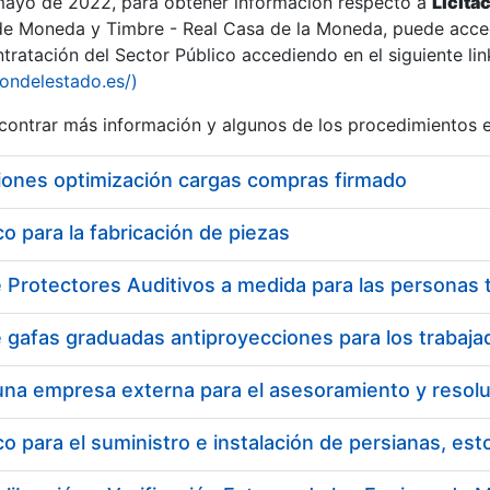
 mayo de 2022, para obtener información respecto a
Licita
de Moneda y Timbre - Real Casa de la Moneda, puede acced
ratación del Sector Público accediendo en el siguiente lin
tu
iondelestado.es/)
tu
ontrar más información y algunos de los procedimientos 
atu
iones optimización cargas compras firmado
 para la fabricación de piezas
tatu
 para el suministro e instalación de persianas, es