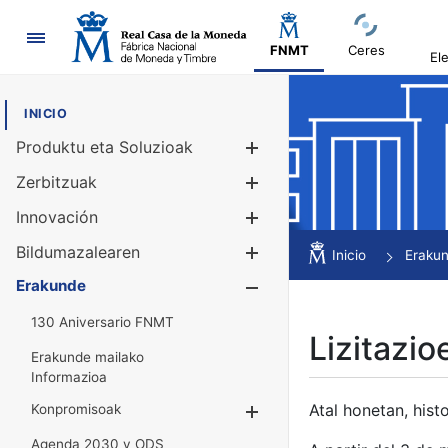
Nabigazioa
FNMT
Ceres
El
INICIO
Produktu eta Soluzioak
Erakutsi/Ezku
Zerbitzuak
Erakutsi/Ezku
Innovación
Erakutsi/Ezku
Bildumazalearen
Erakutsi/Ezku
Inicio
Eraku
Erakunde
Erakutsi/Ezku
130 Aniversario FNMT
Lizitazio
Erakunde mailako
Informazioa
Atal honetan, histo
Konpromisoak
Erakutsi/Ezkuta
Agenda 2030 y ODS