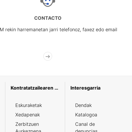
CONTACTO
rekin harremanetan jarri telefonoz, faxez edo email
Kontratatzailearen profila
Interesgarria
Eskuraketak
Dendak
Xedapenak
Katalogoa
Zerbitzuen
Canal de
Aurkezpena
denuncias