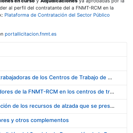
ciones en curso
y
Adjudicaciones
ya aprobadas por la
er al perfil del contratante del a FNMT-RCM en la
k:
Plataforma de Contratación del Sector Público
en
portallicitacion.fnmt.es
Suministro de Protectores Auditivos a medida para las personas trabajadoras de los Centros de Trabajo de Madrid y Burgos
Suministro de gafas graduadas antiproyecciones para los trabajadores de la FNMT-RCM en los centros de trabajo de Madrid y Burgos
Servicios de una empresa externa para el asesoramiento y resolución de los recursos de alzada que se presentan relacionados con procesos de selección para la FNMT-RCM
tores y otros complementos