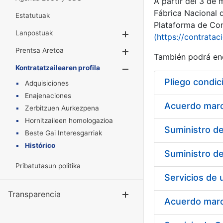
A partir del 3 de
Fábrica Nacional 
Estatutuak
Plataforma de Cont
Lanpostuak
Erakutsi/Ezkuta
(https://contratac
Prentsa Aretoa
Erakutsi/Ezkuta
También podrá enc
Kontratatzailearen profila
Erakutsi/Ezkut
Pliego condic
Adquisiciones
Enajenaciones
Acuerdo marco
Zerbitzuen Aurkezpena
Hornitzaileen homologazioa
Beste Gai Interesgarriak
Histórico
Pribatutasun politika
Transparencia
Erakutsi/Ezku
Acuerdo marco