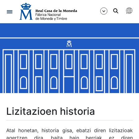
Nabigazioa
Erakutsi/Ezkutatu
Erakutsi/Ezkutatu
Erakutsi/Ezkutatu
Erakutsi/Ezkutatu
Erakutsi/Ezkutatu
Lizitazioen historia
Erakutsi/Ezkutatu
Atal honetan, historia gisa, ebatzi diren lizitazioak
agertzen dira, baita hain berriak ez diren