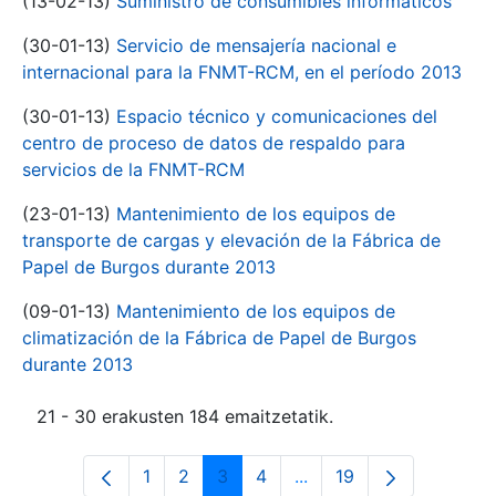
(13-02-13)
Suministro de consumibles informáticos
(30-01-13)
Servicio de mensajería nacional e
internacional para la FNMT-RCM, en el período 2013
(30-01-13)
Espacio técnico y comunicaciones del
centro de proceso de datos de respaldo para
servicios de la FNMT-RCM
(23-01-13)
Mantenimiento de los equipos de
transporte de cargas y elevación de la Fábrica de
Papel de Burgos durante 2013
(09-01-13)
Mantenimiento de los equipos de
climatización de la Fábrica de Papel de Burgos
durante 2013
21 - 30 erakusten 184 emaitzetatik.
1
2
3
4
...
19
Orrialdea
Orrialdea
Orrialdea
Orrialdea
Intermediate Pages Use
Orrialdea