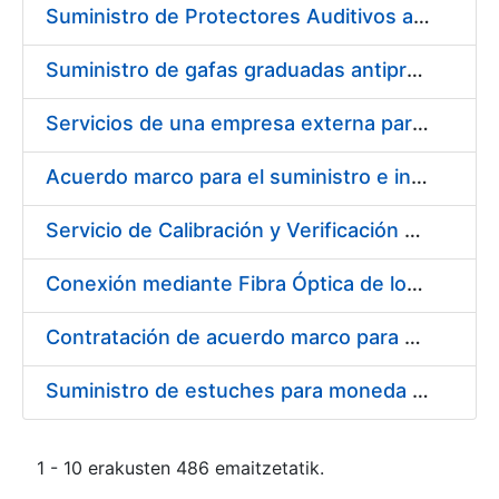
Suministro de Protectores Auditivos a medida para las personas trabajadoras de los Centros de Trabajo de Madrid y Burgos
Suministro de gafas graduadas antiproyecciones para los trabajadores de la FNMT-RCM en los centros de trabajo de Madrid y Burgos
Servicios de una empresa externa para el asesoramiento y resolución de los recursos de alzada que se presentan relacionados con procesos de selección para la FNMT-RCM
Acuerdo marco para el suministro e instalación de persianas, estores y otros complementos
Servicio de Calibración y Verificación Externa de los Equipos de Medición del Servicio de Prevención de la FNMT-RCM
Conexión mediante Fibra Óptica de los Centros de Proceso de Datos (CPDs) de las sedes de la FNMT-RCM de Burgos y Madrid
Contratación de acuerdo marco para el Suministro de Material de Electricidad para la Fábrica Nacional de Moneda y Timbre-Real Casa de la Moneda en su centro de trabajo de Burgos
Suministro de estuches para moneda de 30 €
1 - 10 erakusten 486 emaitzetatik.