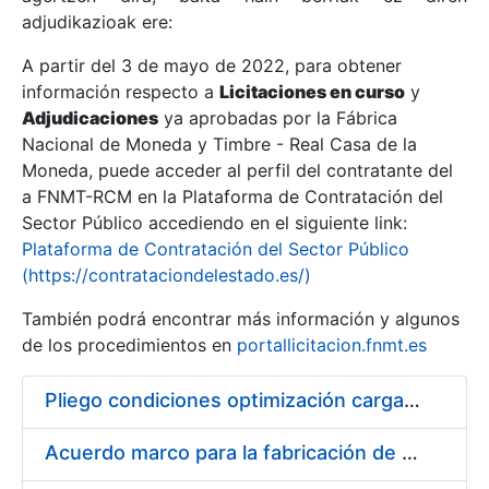
adjudikazioak ere:
A partir del 3 de mayo de 2022, para obtener
Erakutsi/Ezkutatu
información respecto a
Licitaciones en curso
y
Erakutsi/Ezkutatu
Adjudicaciones
ya aprobadas por la Fábrica
Nacional de Moneda y Timbre - Real Casa de la
Erakutsi/Ezkutatu
Moneda, puede acceder al perfil del contratante del
a FNMT-RCM en la Plataforma de Contratación del
Sector Público accediendo en el siguiente link:
Plataforma de Contratación del Sector Público
(https://contrataciondelestado.es/)
También podrá encontrar más información y algunos
de los procedimientos en
portallicitacion.fnmt.es
Pliego condiciones optimización cargas compras firmado
Erakutsi/Ezkutatu
Acuerdo marco para la fabricación de piezas