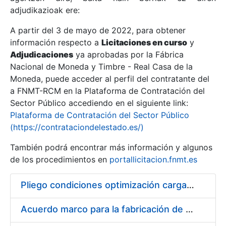
adjudikazioak ere:
A partir del 3 de mayo de 2022, para obtener
Erakutsi/Ezkutatu
información respecto a
Licitaciones en curso
y
Erakutsi/Ezkutatu
Adjudicaciones
ya aprobadas por la Fábrica
Nacional de Moneda y Timbre - Real Casa de la
Erakutsi/Ezkutatu
Moneda, puede acceder al perfil del contratante del
a FNMT-RCM en la Plataforma de Contratación del
Sector Público accediendo en el siguiente link:
Plataforma de Contratación del Sector Público
(https://contrataciondelestado.es/)
También podrá encontrar más información y algunos
de los procedimientos en
portallicitacion.fnmt.es
Pliego condiciones optimización cargas compras firmado
Erakutsi/Ezkutatu
Acuerdo marco para la fabricación de piezas