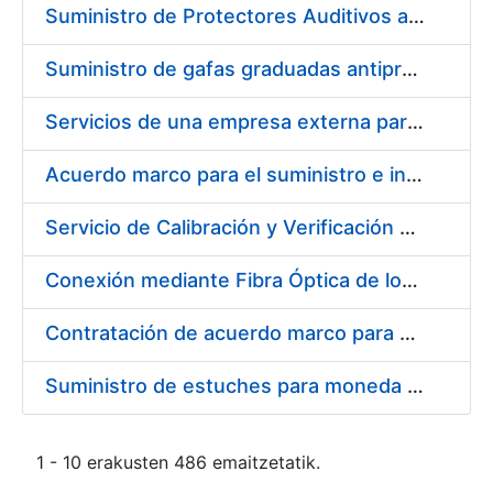
Suministro de Protectores Auditivos a medida para las personas trabajadoras de los Centros de Trabajo de Madrid y Burgos
Suministro de gafas graduadas antiproyecciones para los trabajadores de la FNMT-RCM en los centros de trabajo de Madrid y Burgos
Servicios de una empresa externa para el asesoramiento y resolución de los recursos de alzada que se presentan relacionados con procesos de selección para la FNMT-RCM
Acuerdo marco para el suministro e instalación de persianas, estores y otros complementos
Servicio de Calibración y Verificación Externa de los Equipos de Medición del Servicio de Prevención de la FNMT-RCM
Conexión mediante Fibra Óptica de los Centros de Proceso de Datos (CPDs) de las sedes de la FNMT-RCM de Burgos y Madrid
Contratación de acuerdo marco para el Suministro de Material de Electricidad para la Fábrica Nacional de Moneda y Timbre-Real Casa de la Moneda en su centro de trabajo de Burgos
Suministro de estuches para moneda de 30 €
1 - 10 erakusten 486 emaitzetatik.