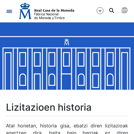
Nabigazioa
Erakutsi/Ezkutatu
Erakutsi/Ezkutatu
Erakutsi/Ezkutatu
Erakutsi/Ezkutatu
Erakutsi/Ezkutatu
Lizitazioen historia
Erakutsi/Ezkutatu
Atal honetan, historia gisa, ebatzi diren lizitazioak
agertzen dira, baita hain berriak ez diren