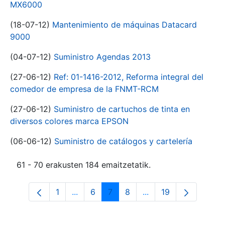
MX6000
(18-07-12)
Mantenimiento de máquinas Datacard
9000
(04-07-12)
Suministro Agendas 2013
(27-06-12)
Ref: 01-1416-2012, Reforma integral del
comedor de empresa de la FNMT-RCM
(27-06-12)
Suministro de cartuchos de tinta en
diversos colores marca EPSON
(06-06-12)
Suministro de catálogos y cartelería
61 - 70 erakusten 184 emaitzetatik.
1
...
6
7
8
...
19
Orrialdea
Intermediate Pages Use TAB to navigat
Orrialdea
Orrialdea
Orrialdea
Intermediate Pages U
Orrialdea