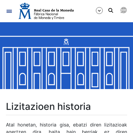
Nabigazioa
Erakutsi/Ezkutatu
Erakutsi/Ezkutatu
Erakutsi/Ezkutatu
Erakutsi/Ezkutatu
Erakutsi/Ezkutatu
Lizitazioen historia
Erakutsi/Ezkutatu
Atal honetan, historia gisa, ebatzi diren lizitazioak
agertzen dira, baita hain berriak ez diren