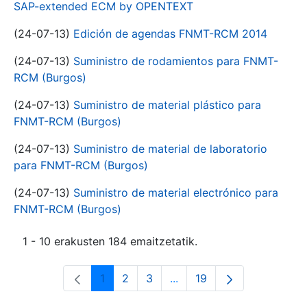
SAP-extended ECM by OPENTEXT
(24-07-13)
Edición de agendas FNMT-RCM 2014
(24-07-13)
Suministro de rodamientos para FNMT-
RCM (Burgos)
(24-07-13)
Suministro de material plástico para
FNMT-RCM (Burgos)
(24-07-13)
Suministro de material de laboratorio
para FNMT-RCM (Burgos)
(24-07-13)
Suministro de material electrónico para
FNMT-RCM (Burgos)
1 - 10 erakusten 184 emaitzetatik.
1
2
3
...
19
Orrialdea
Orrialdea
Orrialdea
Intermediate Pages Use T
Orrialdea