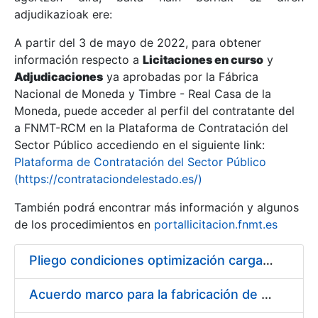
adjudikazioak ere:
A partir del 3 de mayo de 2022, para obtener
Erakutsi/Ezkutatu
información respecto a
Licitaciones en curso
y
Erakutsi/Ezkutatu
Adjudicaciones
ya aprobadas por la Fábrica
Nacional de Moneda y Timbre - Real Casa de la
Erakutsi/Ezkutatu
Moneda, puede acceder al perfil del contratante del
a FNMT-RCM en la Plataforma de Contratación del
Sector Público accediendo en el siguiente link:
Plataforma de Contratación del Sector Público
(https://contrataciondelestado.es/)
También podrá encontrar más información y algunos
de los procedimientos en
portallicitacion.fnmt.es
Pliego condiciones optimización cargas compras firmado
Erakutsi/Ezkutatu
Acuerdo marco para la fabricación de piezas