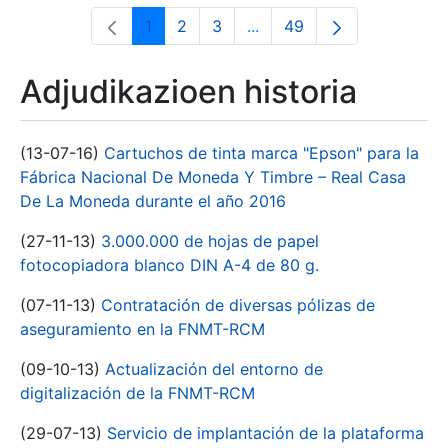
1
2
3
...
49
Orrialdea
Orrialdea
Orrialdea
Intermediate Pages Use T
Orrialdea
Adjudikazioen historia
(13-07-16)
Cartuchos de tinta marca "Epson" para la
Fábrica Nacional De Moneda Y Timbre – Real Casa
De La Moneda durante el año 2016
(27-11-13)
3.000.000 de hojas de papel
fotocopiadora blanco DIN A-4 de 80 g.
(07-11-13)
Contratación de diversas pólizas de
aseguramiento en la FNMT-RCM
(09-10-13)
Actualización del entorno de
digitalización de la FNMT-RCM
(29-07-13)
Servicio de implantación de la plataforma