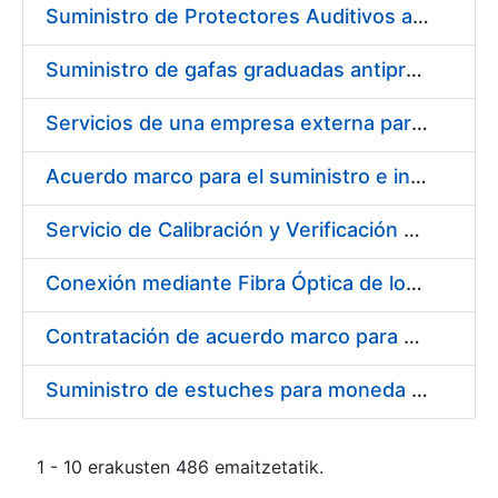
Suministro de Protectores Auditivos a medida para las personas trabajadoras de los Centros de Trabajo de Madrid y Burgos
Suministro de gafas graduadas antiproyecciones para los trabajadores de la FNMT-RCM en los centros de trabajo de Madrid y Burgos
Servicios de una empresa externa para el asesoramiento y resolución de los recursos de alzada que se presentan relacionados con procesos de selección para la FNMT-RCM
Acuerdo marco para el suministro e instalación de persianas, estores y otros complementos
Servicio de Calibración y Verificación Externa de los Equipos de Medición del Servicio de Prevención de la FNMT-RCM
Conexión mediante Fibra Óptica de los Centros de Proceso de Datos (CPDs) de las sedes de la FNMT-RCM de Burgos y Madrid
Contratación de acuerdo marco para el Suministro de Material de Electricidad para la Fábrica Nacional de Moneda y Timbre-Real Casa de la Moneda en su centro de trabajo de Burgos
Suministro de estuches para moneda de 30 €
1 - 10 erakusten 486 emaitzetatik.